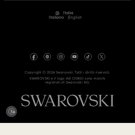
Stato della riparazione
Condizioni D’Uso
Alumni Community
Italia
Contatto
Termini & Condizioni
Italiano
English
For Professionals
Calcola la tua taglia
Informativa Sulla Privacy
Mappa Del Sito
Cerca il store più vicino
Informazioni Legali
Swarovski Created Diamonds
Prenota un appuntamento
Informazioni sul REACH
Kristallwelten
Copyright ⓒ 2026 Swarovski. Tutti i diritti riservati.
Dichiarazione di accessibilità
SWAROVSKI e il logo del CIGNO sono marchi
Code of Conduct & Policies
registrati di Swarovski AG.
Autorizzazione alla raccolta e trattamento dei dati
Whistleblowing
Modello Organizzativo 231
Aggiungi al carrello