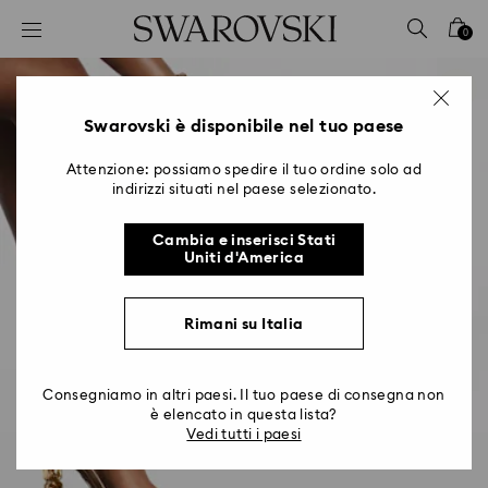
Accesskeys list
0
0 - Header
1 - Main content
2 - Footer
Swarovski è disponibile nel tuo paese
Attenzione: possiamo spedire il tuo ordine solo ad
indirizzi situati nel paese selezionato.
Cambia e inserisci Stati
Uniti d'America
Rimani su Italia
Consegniamo in altri paesi. Il tuo paese di consegna non
è elencato in questa lista?
Vedi tutti i paesi