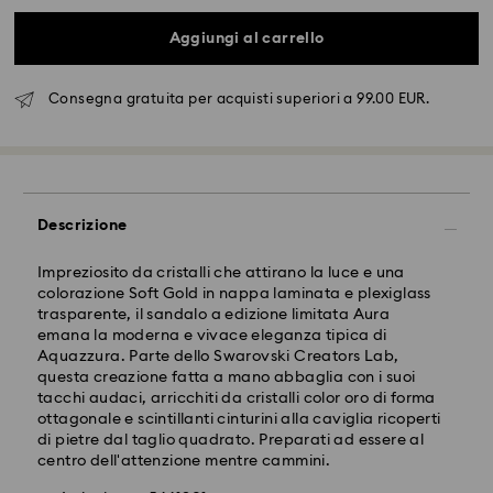
Aggiungi al carrello
Consegna gratuita per acquisti superiori a 99.00 EUR.
Spedizione standard - FedEx
Gli ordini inoltrati dal lunedì al venerdì entro le ore
14:30 CET verranno elaborati e spediti lo stesso giorno
Descrizione
lavorativo.
Tempi di spedizione standard: 2-4 giorni lavorativi
Impreziosito da cristalli che attirano la luce e una
dopo l'elaborazione e spedizione.
colorazione Soft Gold in nappa laminata e plexiglass
Costo di spedizione: EUR 6.50
trasparente, il sandalo a edizione limitata Aura
Spedizione gratuita per ordini superiori a: EUR 99
emana la moderna e vivace eleganza tipica di
Aquazzura. Parte dello Swarovski Creators Lab,
questa creazione fatta a mano abbaglia con i suoi
Spedizione espressa - FedEx
tacchi audaci, arricchiti da cristalli color oro di forma
ottagonale e scintillanti cinturini alla caviglia ricoperti
di pietre dal taglio quadrato. Preparati ad essere al
Gli ordini inoltrati dal lunedì al venerdì entro le ore
centro dell'attenzione mentre cammini.
14:30 CET verranno elaborati e spediti lo stesso giorno
lavorativo.