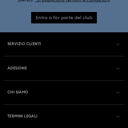
pieno).
*Si applicano termini e condizioni
Entra a far parte del club
SERVIZIO CLIENTI
Panoramica Servizio clienti
ADESIONE
Stato dell'ordine
Registrati
Saldo Carta Regalo
CHI SIAMO
Swarovski Club
Spedizioni
A proposito di Swarovski
Swarovski Crystal Society (SCS)
Resi & Cambi
TERMINI LEGALI
Lavora con noi