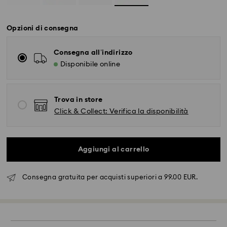
Opzioni di consegna
Consegna all’indirizzo
Disponibile online
Trova in store
Click & Collect: Verifica la disponibilità
Aggiungi al carrello
Spedizione standard - FedEx
Consegna gratuita per acquisti superiori a 99.00 EUR.
Gli ordini inoltrati dal lunedì al venerdì entro le ore
14:30 CET verranno elaborati e spediti lo stesso giorno
lavorativo.