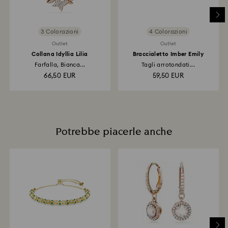
rimborso potrà richiedere fino a 3-7 giorni lavorativi
per l'applicazione del credito.
3 Colorazioni
4 Colorazioni
Outlet
Outlet
Collana Idyllia Lilia
Braccialetto Imber Emily
Farfalla, Bianca...
Tagli arrotondati...
66,50 EUR
59,50 EUR
Potrebbe piacerle anche