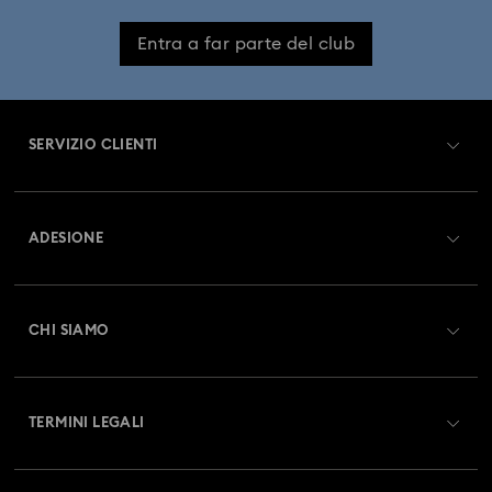
Entra a far parte del club
SERVIZIO CLIENTI
Panoramica Servizio clienti
ADESIONE
Stato dell'ordine
Registrati
Saldo Carta Regalo
CHI SIAMO
Swarovski Club
Spedizioni
A proposito di Swarovski
Swarovski Crystal Society (SCS)
Resi & Cambi
TERMINI LEGALI
Lavora con noi
Stato della riparazione
Condizioni D’Uso