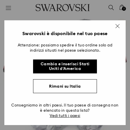
Accesskeys list
0
0 - Header
1 - Main content
2 - Footer
Swarovski è disponibile nel tuo paese
Attenzione: possiamo spedire il tuo ordine solo ad
indirizzi situati nel paese selezionato.
Cambia e inserisci Stati
Uniti d'America
Rimani su Italia
Consegniamo in altri paesi. Il tuo paese di consegna non
è elencato in questa lista?
Vedi tutti i paesi