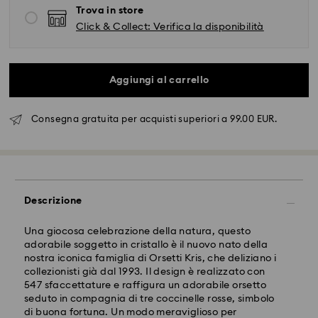
Trova in store
Click & Collect: Verifica la disponibilità
Aggiungi al carrello
Consegna gratuita per acquisti superiori a 99.00 EUR.
Spedizione standard - FedEx
Gli ordini inoltrati dal lunedì al venerdì entro le ore
14:30 CET verranno elaborati e spediti lo stesso giorno
lavorativo.
Descrizione
Tempi di spedizione standard: 2-4 giorni lavorativi
dopo l'elaborazione e spedizione.
Una giocosa celebrazione della natura, questo
Costo di spedizione: EUR 6.50
adorabile soggetto in cristallo è il nuovo nato della
Spedizione gratuita per ordini superiori a: EUR 99
nostra iconica famiglia di Orsetti Kris, che deliziano i
collezionisti già dal 1993. Il design è realizzato con
547 sfaccettature e raffigura un adorabile orsetto
Spedizione espressa - FedEx
seduto in compagnia di tre coccinelle rosse, simbolo
di buona fortuna. Un modo meraviglioso per