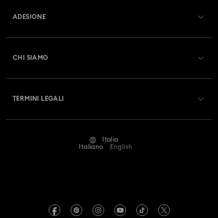
ADESIONE
Stato dell'ordine
Registrati
Saldo Carta Regalo
CHI SIAMO
Swarovski Club
Spedizioni
A proposito di Swarovski
Swarovski Crystal Society (SCS)
Resi & Cambi
TERMINI LEGALI
Lavora con noi
Stato della riparazione
Condizioni D’Uso
Alumni Community
Italia
Contatto
Termini & Condizioni
Italiano
English
For Professionals
Calcola la tua taglia
Informativa Sulla Privacy
Mappa Del Sito
Cerca il store più vicino
Informazioni Legali
Swarovski Created Diamonds
Prenota un appuntamento