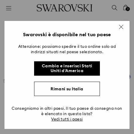
Accesskeys list
0
0 - Header
1 - Main content
2 - Footer
Swarovski è disponibile nel tuo paese
Attenzione: possiamo spedire il tuo ordine solo ad
indirizzi situati nel paese selezionato.
Cambia e inserisci Stati
Uniti d'America
Rimani su Italia
Consegniamo in altri paesi. Il tuo paese di consegna non
è elencato in questa lista?
Vedi tutti i paesi