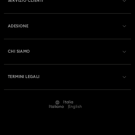
SERVIZIO CLIENTI
Panoramica Servizio clienti
ADESIONE
Stato dell'ordine
Registrati
Saldo Carta Regalo
CHI SIAMO
Swarovski Club
Spedizioni
A proposito di Swarovski
Swarovski Crystal Society (SCS)
Resi & Cambi
TERMINI LEGALI
Lavora con noi
Stato della riparazione
Condizioni D’Uso
Alumni Community
Italia
Contatto
Termini & Condizioni
Italiano
English
For Professionals
Calcola la tua taglia
Informativa Sulla Privacy
Mappa Del Sito
Cerca il store più vicino