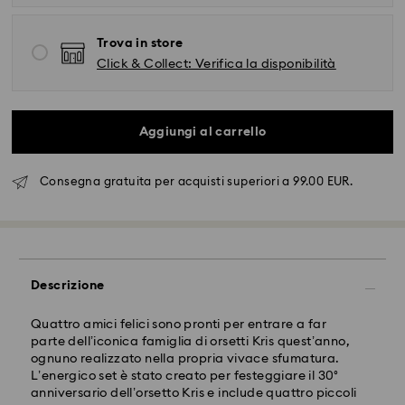
Trova in store
Click & Collect: Verifica la disponibilità
Aggiungi al carrello
Consegna gratuita per acquisti superiori a 99.00 EUR.
Spedizione standard - FedEx
Gli ordini inoltrati dal lunedì al venerdì entro le ore
14:30 CET verranno elaborati e spediti lo stesso giorno
Descrizione
lavorativo.
Tempi di spedizione standard: 2-4 giorni lavorativi
Quattro amici felici sono pronti per entrare a far
dopo l'elaborazione e spedizione.
parte dell’iconica famiglia di orsetti Kris quest’anno,
Costo di spedizione: EUR 6.50
ognuno realizzato nella propria vivace sfumatura.
Spedizione gratuita per ordini superiori a: EUR 99
L’energico set è stato creato per festeggiare il 30°
anniversario dell’orsetto Kris e include quattro piccoli