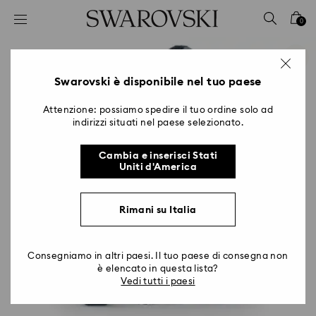
Accesskeys list
0
0 - Header
1 - Main content
2 - Footer
Swarovski è disponibile nel tuo paese
Attenzione: possiamo spedire il tuo ordine solo ad
indirizzi situati nel paese selezionato.
Cambia e inserisci Stati
Uniti d'America
Rimani su Italia
Consegniamo in altri paesi. Il tuo paese di consegna non
è elencato in questa lista?
Vedi tutti i paesi