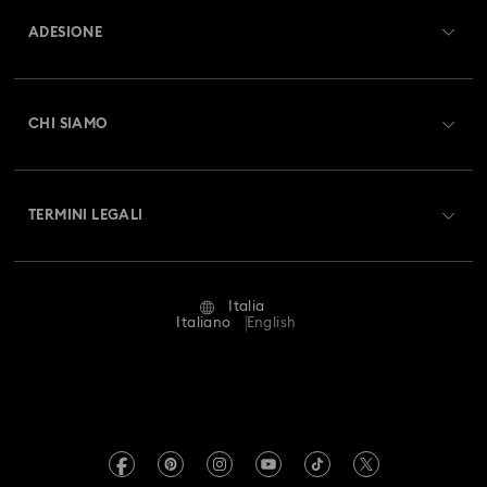
ADESIONE
Stato dell'ordine
Registrati
Saldo Carta Regalo
CHI SIAMO
Swarovski Club
Spedizioni
A proposito di Swarovski
Swarovski Crystal Society (SCS)
Resi & Cambi
TERMINI LEGALI
Lavora con noi
Stato della riparazione
Condizioni D’Uso
Alumni Community
Italia
Contatto
Termini & Condizioni
Italiano
English
For Professionals
Calcola la tua taglia
Informativa Sulla Privacy
Mappa Del Sito
Cerca il store più vicino
Informazioni Legali
Swarovski Created Diamonds
Prenota un appuntamento
Informazioni sul REACH