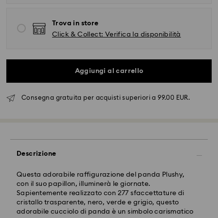
Trova in store
Click & Collect: Verifica la disponibilità
Aggiungi al carrello
Spedizione standard - FedEx
Consegna gratuita per acquisti superiori a 99.00 EUR.
Gli ordini inoltrati dal lunedì al venerdì entro le ore
14:30 CET verranno elaborati e spediti lo stesso giorno
lavorativo.
Tempi di spedizione standard: 2-4 giorni lavorativi
dopo l'elaborazione e spedizione.
Descrizione
Costo di spedizione: EUR 6.50
Spedizione gratuita per ordini superiori a: EUR 99
Questa adorabile raffigurazione del panda Plushy,
con il suo papillon, illuminerà le giornate.
Sapientemente realizzato con 277 sfaccettature di
Spedizione espressa - FedEx
cristallo trasparente, nero, verde e grigio, questo
adorabile cucciolo di panda è un simbolo carismatico