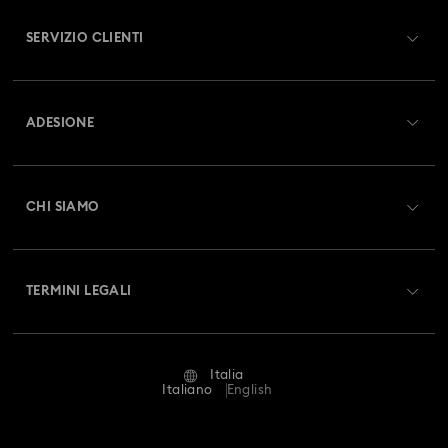
SERVIZIO CLIENTI
Panoramica Servizio clienti
ADESIONE
Stato dell'ordine
Registrati
Saldo Carta Regalo
CHI SIAMO
Swarovski Club
Spedizioni
A proposito di Swarovski
Swarovski Crystal Society (SCS)
Resi & Cambi
TERMINI LEGALI
Lavora con noi
Stato della riparazione
Condizioni D’Uso
Alumni Community
Italia
Contatto
Termini & Condizioni
Italiano
English
For Professionals
Calcola la tua taglia
Informativa Sulla Privacy