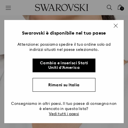
Accesskeys list
0
0 - Header
1 - Main content
2 - Footer
Swarovski è disponibile nel tuo paese
Attenzione: possiamo spedire il tuo ordine solo ad
indirizzi situati nel paese selezionato.
Cambia e inserisci Stati
Uniti d'America
Rimani su Italia
Consegniamo in altri paesi. Il tuo paese di consegna non
è elencato in questa lista?
Vedi tutti i paesi