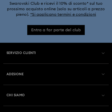
Swarovski Club e ricevi il 10% di sconto* sul tuo
Collezione Florere
Collezione Gema
prossimo acquisto online (solo su articoli a prezzo
pieno).
*Si applicano termini e condizioni
Collezione Harmonia
Collezione Holiday Magic
Entra a far parte del club
Collezione Hyperbola
Collezione Idyllia
Collezione Idyllia Lilia
Collezione Imber
SERVIZIO CLIENTI
Collezione Lucent
Collezione Luna
Panoramica Servizio clienti
ADESIONE
Collezione Matrix
Collezione Matrix Tennis
Stato dell'ordine
Registrati
Collezione Matrix Vittore
Collezione Mesmera
Saldo Carta Regalo
CHI SIAMO
Swarovski Club
Collezione Millenia
Collezione Numina
Spedizioni
A proposito di Swarovski
Swarovski Crystal Society (SCS)