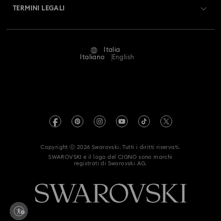
Resi & Cambi
Collezione Orbita
Collezione Signum
TERMINI LEGALI
Lavora con noi
Stato della riparazione
Condizioni D’Uso
Collezione Stilla
Collezione Swan
Collezione Una
Alumni Community
Italia
Contatto
Termini & Condizioni
Italiano
English
Collezione di accessori e soggetti Marvel
For Professionals
Calcola la tua taglia
Informativa Sulla Privacy
Collezione di gioielli e personaggi Black Panther
Mappa Del Sito
Cerca il store più vicino
Informazioni Legali
Swarovski Created Diamonds
Collezione di gioielli e personaggi Captain Marvel
Prenota un appuntamento
Informazioni sul REACH
Kristallwelten
Collezione di gioielli e personaggi Hulk
Copyright ⓒ 2026 Swarovski. Tutti i diritti riservati.
Dichiarazione di accessibilità
SWAROVSKI e il logo del CIGNO sono marchi
Code of Conduct & Policies
registrati di Swarovski AG.
Collezione di gioielli e personaggi Iron Man
Autorizzazione alla raccolta e trattamento dei dati
Collezione di gioielli e personaggi Spider-Man
Whistleblowing
Collezione di statuine e gioielli di Minnie