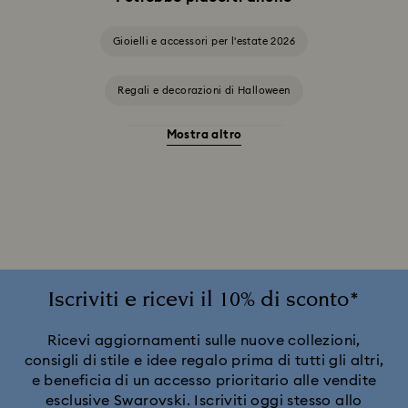
Gioielli e accessori per l'estate 2026
Regali e decorazioni di Halloween
Mostra altro
Accessori e soggetti Stregatto
Ariana Grande x Swarovski Capsule Collection
Collezione Alice nel Paese delle meraviglie
Collezione Angelic
Collezione Chroma
Iscriviti e ricevi il 10% di sconto*
Collezione Constella
Collezione Dextera
Ricevi aggiornamenti sulle nuove collezioni,
consigli di stile e idee regalo prima di tutti gli altri,
e beneficia di un accesso prioritario alle vendite
Collezione Disney Classics
Collezione Dulcis
esclusive Swarovski. Iscriviti oggi stesso allo