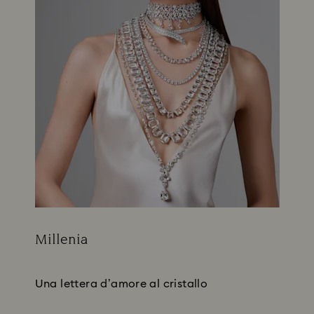
Millenia
Title:
Subtitle:
Una lettera d’amore al cristallo