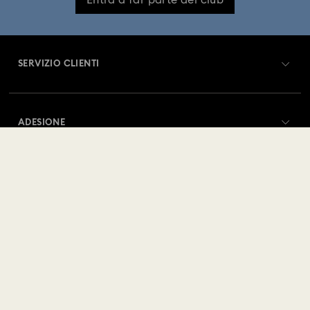
Entra a far parte del club
SERVIZIO CLIENTI
Panoramica Servizio clienti
ADESIONE
Stato dell'ordine
Registrati
Saldo Carta Regalo
CHI SIAMO
Swarovski Club
Spedizioni
A proposito di Swarovski
Swarovski Crystal Society (SCS)
Resi & Cambi
TERMINI LEGALI
Lavora con noi
Stato della riparazione
Condizioni D’Uso
Alumni Community
Svizzera
Contatto
Termini & Condizioni
Deutsch
Français
English
Italiano