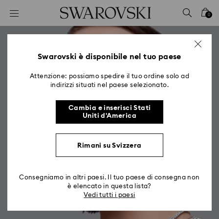
Accesskeys list
0
0 - Header
1 - Main content
2 - Footer
Swarovski è disponibile nel tuo paese
Attenzione: possiamo spedire il tuo ordine solo ad
indirizzi situati nel paese selezionato.
Cambia e inserisci Stati
Uniti d'America
Matrix
Rimani su Svizzera
Dove l’eleganza incontra quel qualcosa
di extra
Consegniamo in altri paesi. Il tuo paese di consegna non
è elencato in questa lista?
Vedi tutti i paesi