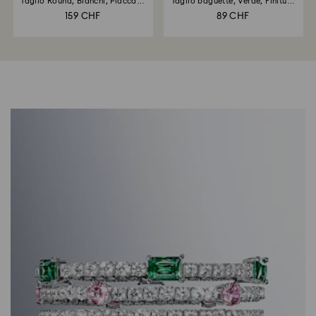
Taglio Round, Bianchi, Placcato
Taglio baguette, Verde, Finitura
rodio
oro 18K
159 CHF
89 CHF