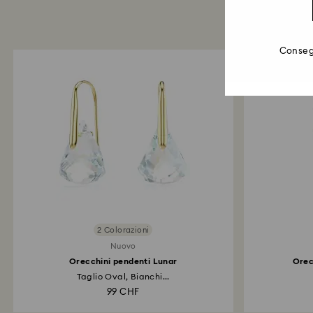
Consegn
2 Colorazioni
Nuovo
Orecchini pendenti Lunar
Orec
Taglio Oval, Bianchi...
99 CHF