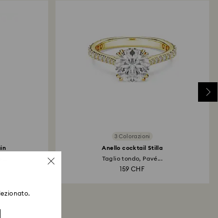
3 Colorazioni
in
Anello cocktail Stilla
...
Taglio tondo, Pavé...
159 CHF
lezionato.