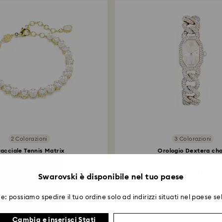
2 Colorazioni
3 Colorazioni
acciale Tennis Matrix
Orologio Dextera cha
rystal Pearl, Taglio...
Fabbricato in Svizzera
330 CHF
500 CHF
Swarovski è disponibile nel tuo paese
e: possiamo spedire il tuo ordine solo ad indirizzi situati nel paese se
Cambia e inserisci Stati