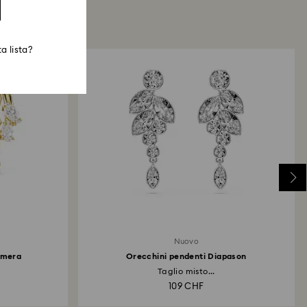
a lista?
Nuovo
smera
Orecchini pendenti Diapason
Taglio misto...
109 CHF