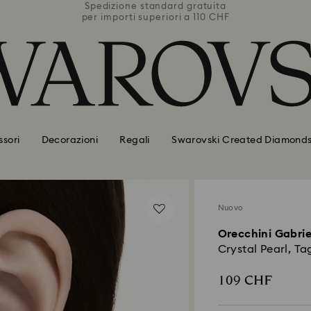
uita
Spedizione standard gratuita
Spe
0 CHF
per importi superiori a 110 CHF
per 
sori
Decorazioni
Regali
Swarovski Created Diamond
Nuovo
Orecchini Gabrie
Crystal Pearl, Ta
109 CHF