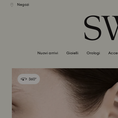
izione standard gratuita
Spedizione standard grat
Negozi
Accesskeys list
mporti superiori a 110 CHF
per importi superiori a 11
0 - Header
1 - Main content
2 - Footer
Nuovi arrivi
Gioielli
Orologi
Acces