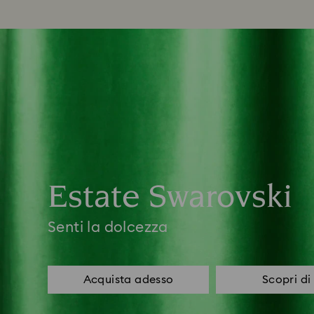
Estate Swarovski
Senti la dolcezza
Acquista adesso
Scopri di