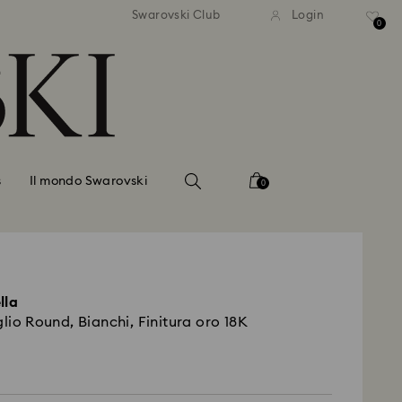
dizione standard gratuita
Spedizione standard gra
Swarovski Club
Login
importi superiori a 110 CHF
per importi superiori a 1
0
s
Il mondo Swarovski
0
lla
glio Round, Bianchi, Finitura oro 18K