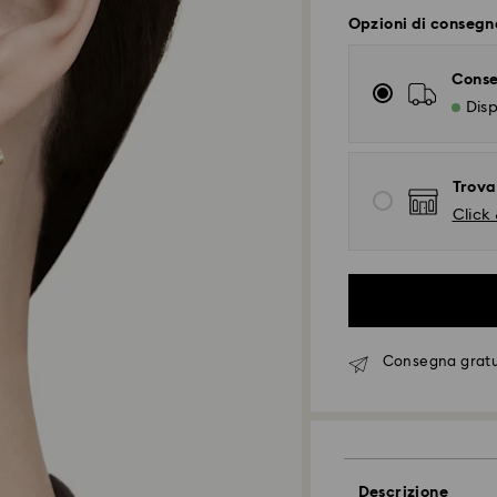
Opzioni di consegn
Conse
Disp
Trova
Click 
Consegna gratui
Spedizione standa
Descrizione