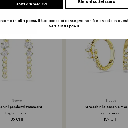
Rimani su Svizzera
Potrebbe piacerti anche
Uniti d'America
iamo in altri paesi. Il tuo paese di consegna non è elencato in quest
Vedi tutti i paesi
Nuovo
Nuovo
chini pendenti Mesmera
Orecchini a cerchio Me
Taglio misto...
Taglio misto...
109 CHF
139 CHF