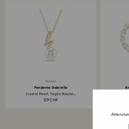
Nuovo
Pendente Gabriella
Br
Crystal Pearl, Taglio Round...
C
129 CHF
Attenzion