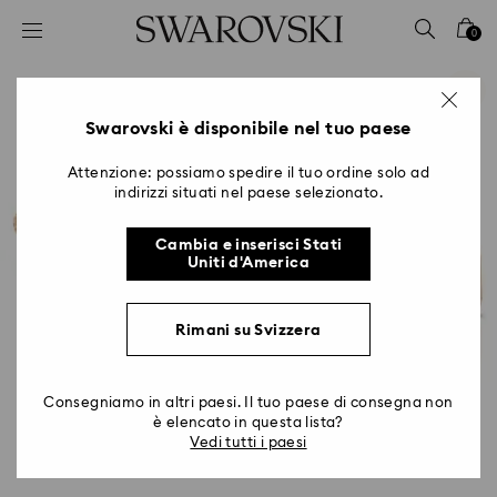
Accesskeys list
0
0 - Header
1 - Main content
2 - Footer
Swarovski è disponibile nel tuo paese
Attenzione: possiamo spedire il tuo ordine solo ad
indirizzi situati nel paese selezionato.
Cambia e inserisci Stati
Uniti d'America
Rimani su Svizzera
Consegniamo in altri paesi. Il tuo paese di consegna non
è elencato in questa lista?
Vedi tutti i paesi