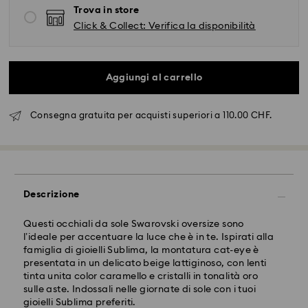
Trova in store
Click & Collect: Verifica la disponibilità
Aggiungi al carrello
Consegna gratuita per acquisti superiori a 110.00 CHF.
Spedizione standard - SwissPost
Gli ordini inoltrati dal lunedì al venerdì entro le ore
Descrizione
17:00 CET verranno elaborati e spediti lo stesso giorno
lavorativo.
Questi occhiali da sole Swarovski oversize sono
Tempi di spedizione: 2 giorni lavorativi dopo
l’ideale per accentuare la luce che è in te. Ispirati alla
dal’elaborazione e spedizione
famiglia di gioielli Sublima, la montatura cat-eye è
Costo di spedizione: CHF 8.95
presentata in un delicato beige lattiginoso, con lenti
Spedizione gratuita per ordini superiori a: CHF 110
tinta unita color caramello e cristalli in tonalità oro
sulle aste. Indossali nelle giornate di sole con i tuoi
gioielli Sublima preferiti.
Swarovski non è in grado di effettuare consegne a