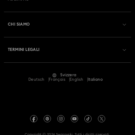
Stato dell'ordine
Registrati
Saldo Carta Regalo
CHI SIAMO
Swarovski Club
Spedizioni
A proposito di Swarovski
Swarovski Crystal Society (SCS)
Resi & Cambi
TERMINI LEGALI
Lavora con noi
Stato della riparazione
Condizioni D’Uso
Alumni Community
Svizzera
Contatto
Termini & Condizioni
Deutsch
Français
English
Italiano
For Professionals
Calcola la tua taglia
Informativa Sulla Privacy
Mappa Del Sito
Cerca il store più vicino
Informazioni Legali
Swarovski Created Diamonds
Prenota un appuntamento
Informazioni sul REACH
Kristallwelten
Copyright ⓒ 2026 Swarovski. Tutti i diritti riservati.