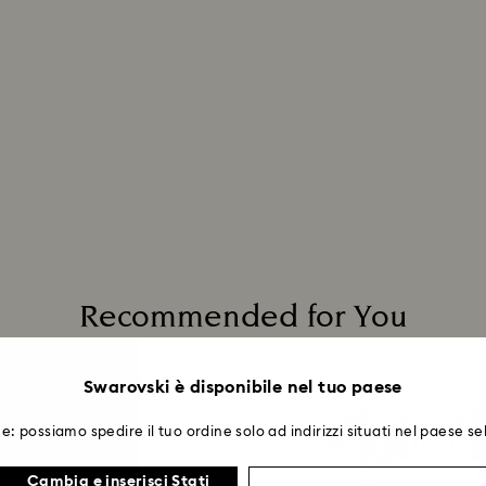
quelli presenti nei
la brillantezza
.
Scopri di più
Recommended for You
Swarovski è disponibile nel tuo paese
e: possiamo spedire il tuo ordine solo ad indirizzi situati nel paese se
Cambia e inserisci Stati