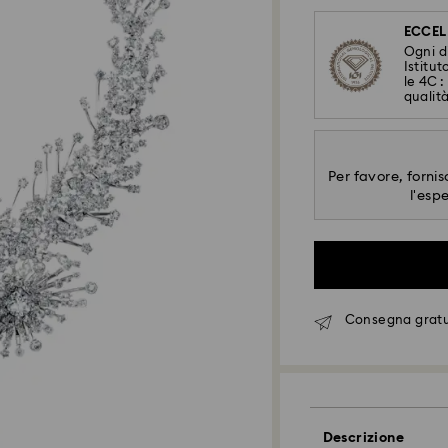
ECCEL
Ogni d
Istitu
le 4C :
qualit
Per favore, fornisc
l'esp
Consegna gratui
Descrizione