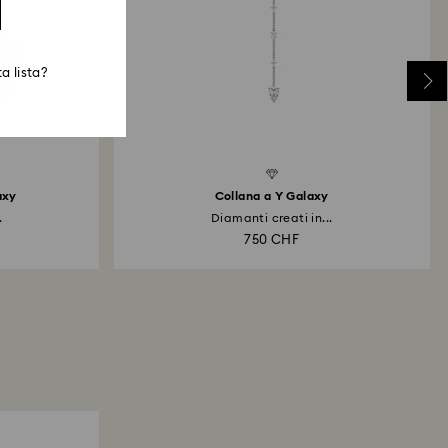
a lista?
axy
Collana a Y Galaxy
.
Diamanti creati in...
750 CHF