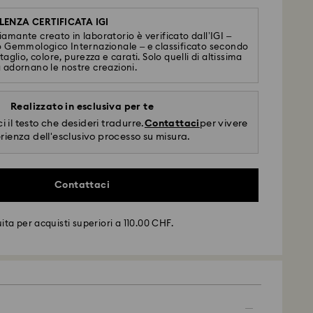
LENZA CERTIFICATA IGI
iamante creato in laboratorio è verificato dall’IGI –
to Gemmologico Internazionale – e classificato secondo
 taglio, colore, purezza e carati. Solo quelli di altissima
à adornano le nostre creazioni.
Realizzato in esclusiva per te
i il testo che desideri tradurre.
Contattaci
per vivere
erienza dell'esclusivo processo su misura.
Contattaci
ta per acquisti superiori a 110.00 CHF.