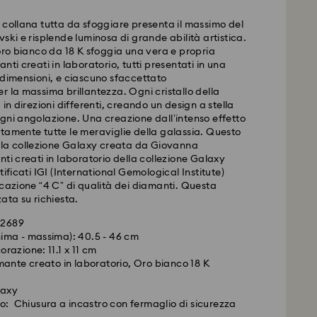
 collana tutta da sfoggiare presenta il massimo del
ski e risplende luminosa di grande abilità artistica.
 oro bianco da 18 K sfoggia una vera e propria
nti creati in laboratorio, tutti presentati in una
 dimensioni, e ciascuno sfaccettato
r la massima brillantezza. Ogni cristallo della
 in direzioni differenti, creando un design a stella
gni angolazione. Una creazione dall’intenso effetto
tamente tutte le meraviglie della galassia. Questo
ella collezione Galaxy creata da Giovanna
nti creati in laboratorio della collezione Galaxy
tificati IGI (International Gemological Institute)
icazione “4 C” di qualità dei diamanti. Questa
ata su richiesta.
692689
ima - massima): 40.5 - 46 cm
razione: 11.1 x 11 cm
ante creato in laboratorio, Oro bianco 18 K
laxy
con Swarovski Created Diamonds sono preziosi.
io: Chiusura a incastro con fermaglio di sicurezza
emplici passaggi, potete mantenerne la