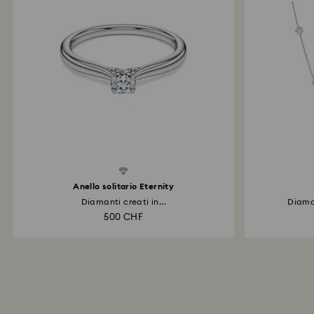
d Diamonds
Created Diamonds
Anello solitario Eternity
Diamanti creati in...
Diaman
500 CHF