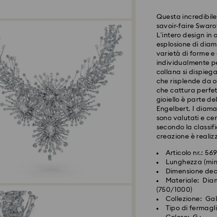
Questa incredibile
savoir-faire Swarov
L’intero design in
esplosione di diama
varietà di forme e
individualmente pe
collana si dispiega
che risplende da o
che cattura perfet
gioiello è parte d
Engelbert. I diama
sono valutati e cer
secondo la classif
creazione è realizz
Articolo nr.: 5
Lunghezza (min
Dimensione deco
Materiale: Diam
(750/1000)
Collezione: Ga
I vostri gioielli 
Tipo di fermagl
Seguendo alcuni s