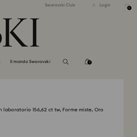
dizione standard gratuita
Spedizione standard gra
Swarovski Club
Login
importi superiori a 110 CHF
per importi superiori a 1
0
s
Il mondo Swarovski
0
n laboratorio 156,62 ct tw, Forme miste, Oro