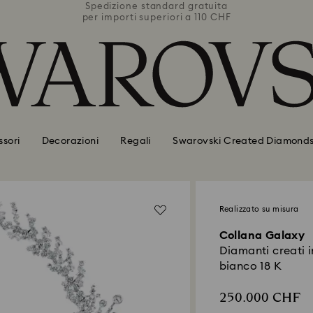
uita
Spedizione standard gratuita
Spe
0 CHF
per importi superiori a 110 CHF
per 
sori
Decorazioni
Regali
Swarovski Created Diamond
Realizzato su misura
Collana Galaxy
Diamanti creati i
bianco 18 K
250.000 CHF