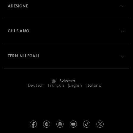
ADESIONE
Stato dell'ordine
Registrati
Saldo Carta Regalo
CHI SIAMO
Swarovski Club
Spedizioni
A proposito di Swarovski
Swarovski Crystal Society (SCS)
Resi & Cambi
TERMINI LEGALI
Lavora con noi
Stato della riparazione
Condizioni D’Uso
Alumni Community
Svizzera
Contatto
Termini & Condizioni
Deutsch
Français
English
Italiano
For Professionals
Calcola la tua taglia
Informativa Sulla Privacy
Mappa Del Sito
Cerca il store più vicino
Informazioni Legali
Swarovski Created Diamonds
Prenota un appuntamento
Informazioni sul REACH