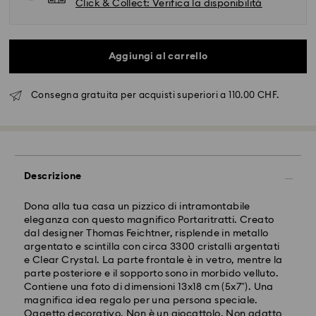
Click & Collect: Verifica la disponibilità
Aggiungi al carrello
Consegna gratuita per acquisti superiori a 110.00 CHF.
Spedizione standard - SwissPost
Descrizione
Gli ordini inoltrati dal lunedì al venerdì entro le ore
Dona alla tua casa un pizzico di intramontabile
17:00 CET verranno elaborati e spediti lo stesso giorno
eleganza con questo magnifico Portaritratti. Creato
lavorativo.
dal designer Thomas Feichtner, risplende in metallo
Tempi di spedizione: 2 giorni lavorativi dopo
argentato e scintilla con circa 3300 cristalli argentati
dal’elaborazione e spedizione
e Clear Crystal. La parte frontale è in vetro, mentre la
Costo di spedizione: CHF 8.95
parte posteriore e il sopporto sono in morbido velluto.
Spedizione gratuita per ordini superiori a: CHF 110
Contiene una foto di dimensioni 13x18 cm (5x7”). Una
magnifica idea regalo per una persona speciale.
Oggetto decorativo. Non è un giocattolo. Non adatto
Swarovski non è in grado di effettuare consegne a