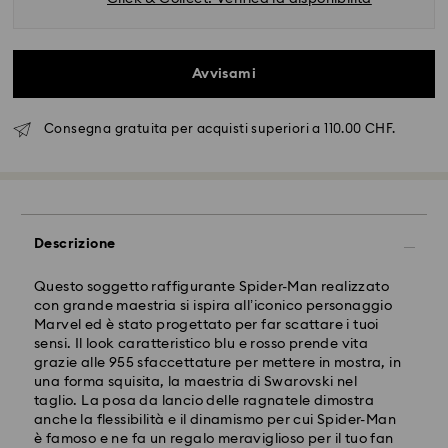
Avvisami
Consegna gratuita per acquisti superiori a 110.00 CHF.
Descrizione
Spedizione standard - SwissPost
Questo soggetto raffigurante Spider-Man realizzato
con grande maestria si ispira all’iconico personaggio
Marvel ed è stato progettato per far scattare i tuoi
Gli ordini inoltrati dal lunedì al venerdì entro le ore
sensi. Il look caratteristico blu e rosso prende vita
17:00 CET verranno elaborati e spediti lo stesso giorno
grazie alle 955 sfaccettature per mettere in mostra, in
lavorativo.
una forma squisita, la maestria di Swarovski nel
Tempi di spedizione: 2 giorni lavorativi dopo
taglio. La posa da lancio delle ragnatele dimostra
dal’elaborazione e spedizione
anche la flessibilità e il dinamismo per cui Spider-Man
Costo di spedizione: CHF 8.95
è famoso e ne fa un regalo meraviglioso per il tuo fan
Spedizione gratuita per ordini superiori a: CHF 110