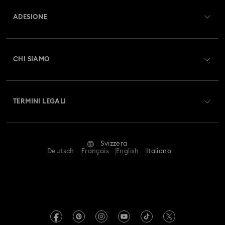
ADESIONE
Stato dell'ordine
Registrati
Saldo Carta Regalo
CHI SIAMO
Swarovski Club
Spedizioni
A proposito di Swarovski
Swarovski Crystal Society (SCS)
Resi & Cambi
TERMINI LEGALI
Lavora con noi
Stato della riparazione
Condizioni D’Uso
Alumni Community
Svizzera
Contatto
Termini & Condizioni
Deutsch
Français
English
Italiano
For Professionals
Calcola la tua taglia
Informativa Sulla Privacy
Mappa Del Sito
Cerca il store più vicino
Informazioni Legali
Swarovski Created Diamonds
Prenota un appuntamento
Informazioni sul REACH