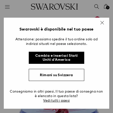
Accesskeys list
0
0 - Header
1 - Main content
2 - Footer
Swarovski è disponibile nel tuo paese
Attenzione: possiamo spedire il tuo ordine solo ad
indirizzi situati nel paese selezionato.
Cambia e inserisci Stati
Uniti d'America
Rimani su Svizzera
Consegniamo in altri paesi. Il tuo paese di consegna non
è elencato in questa lista?
Vedi tutti i paesi