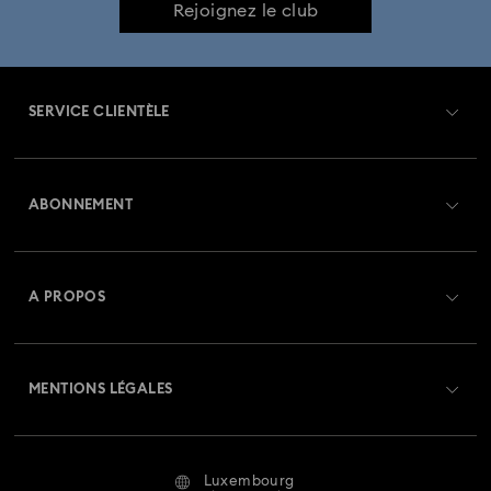
Rejoignez le club
SERVICE CLIENTÈLE
Aperçu du service clientèle
ABONNEMENT
État de la commande
Créer un compte
Solde de la carte cadeau
A PROPOS
Swarovski Club
Livraisons
À propos de Swarovski
Swarovski Crystal Society (SCS)
Retours et échanges
MENTIONS LÉGALES
Emploi & Carrières
Statut de réparation
Conditions D’Utilisation
Alumni Community
Luxembourg
Contactez-Nous