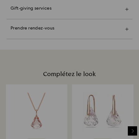
colis, et que vous en serez informés par e-mail.
Bon à savoir :
Prenez un rendez-vous et explorez notre savoir-faire
En choisissant l'option cadeau, vos articles seront
exceptionnel. Avec l’aide de nos Crystal Experts,
Gift-giving services
regroupés dans un seul sac cadeau. Si vous souhaitez
trouvez des pièces adaptées à votre style, découvrez
La priorité absolue de Swarovski est de satisfaire tous
inclure un message personnel, une seule carte sera
comment briller grâce à nos superbes collections, ou
ses clients. Vous avez la possibilité de retourner les
ajoutée par commande.
choisissez le cadeau parfait.
Prendre rendez-vous
articles commandés et ainsi de vous rétracter du
Les rendez-vous sont limités et réservés à certaines
contrat de vente jusqu’à 30 jours après leur réception
Durabilité :
boutiques.
(à l’exception des cartes cadeaux et des Masques
Nos matériaux d'emballage cadeau ont été choisis
Swarovski si déballés pour des raisons d'hygiène).
dans un souci de préservation des ressources de notre
Notre politique de retour couvre tous les articles, y
belle planète.
Prendre rendez-vous
compris ceux en promotion ou en soldes.
Complétez le look
Quel est le délai de traitement des retours ?
Lorsque nous avons reçu votre colis de retour, nous
l’enregistrons. Vous recevrez une notification par e-
mail dès le traitement du retour. La réception du
remboursement dépend alors des pratiques de votre
institution financière. Il faut parfois attendre jusqu’à 3
à 7 jours ouvrés pour que le montant correspondant
soit versé en utilisant le mode de paiement qui a servi
à passer la commande. L’ensemble du processus de
retour et de remboursement peut prendre jusqu’à 3 à
4 semaines à partir de la date d’envoi.