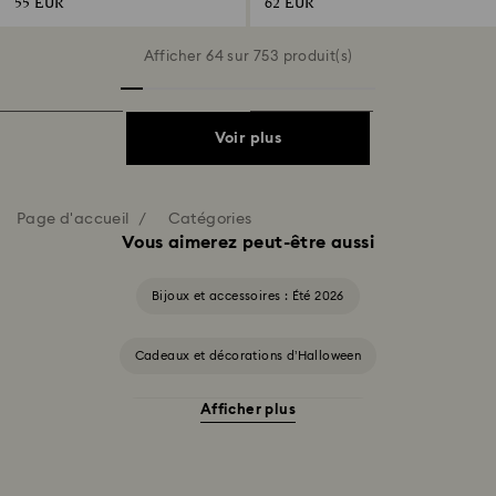
55 EUR
62 EUR
Afficher 64 sur 753 produit(s)
Voir plus
Page d'accueil
Catégories
Vous aimerez peut-être aussi
Bijoux et accessoires : Été 2026
Cadeaux et décorations d’Halloween
Afficher plus
Accessoires et figurines Cheshire Cat
Cadeaux pour les 20 ans de mariage