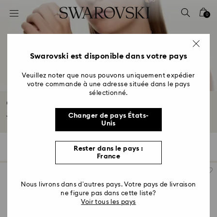
Accesskeys list
0
0 - Header
1 - Main content
2 - Footer
Swarovski est disponible dans votre pays
3 - Filter
Veuillez noter que nous pouvons uniquement expédier
votre commande à une adresse située dans le pays
4 - Search results
sélectionné.
Offre saisonnière
Jusqu'à -30% sur une sélection de pièces*
Changer de pays États-
Unis
753 Résultats
Filtres
Trier selon
Rester dans le pays :
Filtres
Trier
France
selon
Nous livrons dans d’autres pays. Votre pays de livraison
ne figure pas dans cette liste?
Voir tous les pays