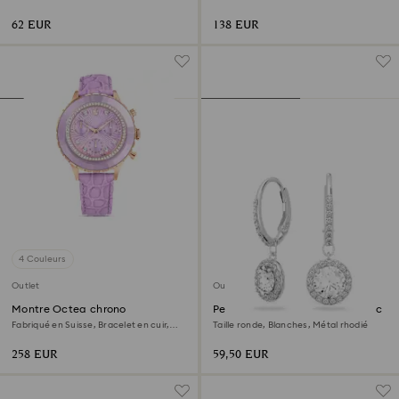
de métal
l’or 18 carats (750/1000)
62 EUR
138 EUR
4 Couleurs
Outlet
Outlet
Montre Octea chrono
Pendants d'oreilles Una Angelic
Fabriqué en Suisse, Bracelet en cuir,
Taille ronde, Blanches, Métal rhodié
Violette, Finition or rose
258 EUR
59,50 EUR