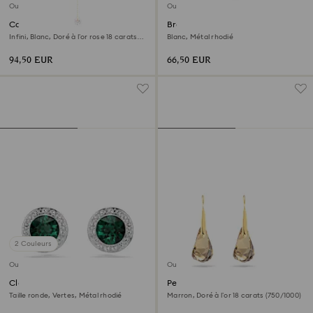
Outlet
Outlet
Collier en Y Hyperbola
Bracelet-jonc Sublima
Infini, Blanc, Doré à l’or rose 18 carats
Blanc, Métal rhodié
(750/1000)
94,50 EUR
66,50 EUR
2 Couleurs
Outlet
Outlet
Clous d'oreilles Una Angelic
Pendants d'oreilles Energic
Taille ronde, Vertes, Métal rhodié
Marron, Doré à l’or 18 carats (750/1000)