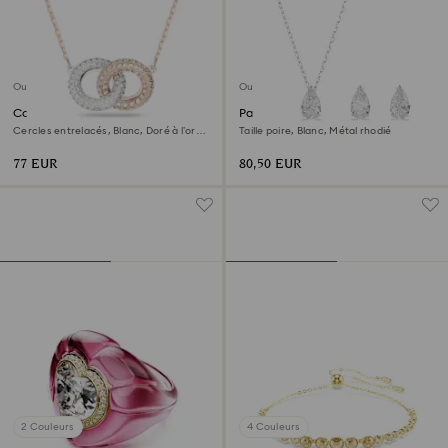
Outlet
Outlet
Collier Dextera
Parure Stilla Attract
Cercles entrelacés, Blanc, Doré à l’or
Taille poire, Blanc, Métal rhodié
rose 18 carats (750/1000)
77 EUR
80,50 EUR
2 Couleurs
4 Couleurs