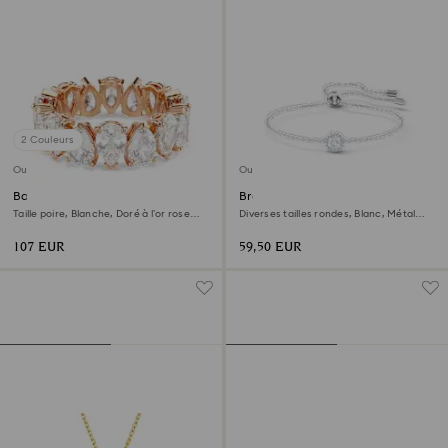
2 Couleurs
Outlet
Outlet
Bague Matrix Vittore
Bracelet Una Angelic
Taille poire, Blanche, Doré à l’or rose
Diverses tailles rondes, Blanc, Métal
18 carats (750/1000)
rhodié
107 EUR
59,50 EUR