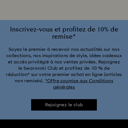
Collection Alice in Wonderland
Collection Chroma
Collection Constella
Collection Curiosa
Inscrivez-vous et profitez de 10% de
remise*
Collection Dextera
Collection Dulcis
Soyez le premier à recevoir nos actualités sur nos
collections, nos inspirations de style, idées cadeaux
Collection Florere
Collection Gema
et accès privilégié à nos ventes privées. Rejoignez
le Swarovski Club et profitez de -10 % de
Collection Harmonia
Collection Holiday Cheers
réduction* sur votre premier achat en ligne (articles
non remisés).
*Offre soumise aux Conditions
générales
Collection Holiday Magic
Collection Hyperbola
Collection Idyllia
Collection Idyllia Lilia
Rejoignez le club
Collection Imber
Collection Lucent
Collection Luna