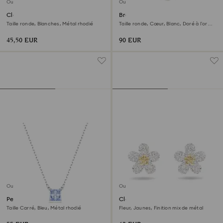
Outlet
Outlet
Clous d'oreilles Una Angelic
Bracelet-jonc Lifelong
Taille ronde, Blanches, Métal rhodié
Taille ronde, Cœur, Blanc, Doré à l’or
18 carats (750/1000)
45,50 EUR
90 EUR
Outlet
Outlet
Pendentif Matrix
Clous d'oreilles Tough
Taille Carré, Bleu, Métal rhodié
Fleur, Jaunes, Finition mix de métal