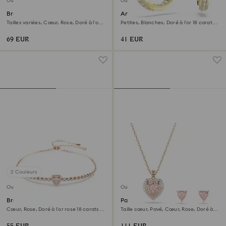
Outlet
Outlet
Bracelet One
Anneaux d'oreilles Sommerset
Tailles variées, Cœur, Rose, Doré à l’or
Petites, Blanches, Doré à l’or 18 carats
rose 18 carats (750/1000)
(750/1000)
69 EUR
41 EUR
2 Couleurs
Outlet
Outlet
Bracelet One
Parure One
Cœur, Rose, Doré à l’or rose 18 carats
Taille cœur, Pavé, Cœur, Rose, Doré à
(750/1000)
l’or rose 18 carats (750/1000)