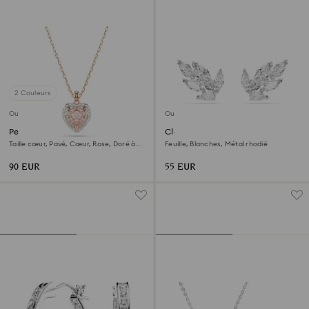
2 Couleurs
Outlet
Outlet
Pendentif One
Clous d'oreilles Louison
Taille cœur, Pavé, Cœur, Rose, Doré à
Feuille, Blanches, Métal rhodié
l’or rose 18 carats (750/1000)
90 EUR
55 EUR