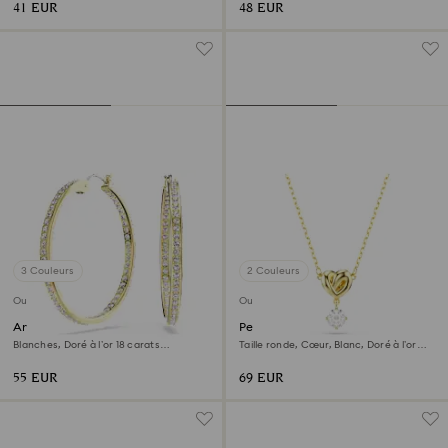
41 EUR
48 EUR
3 Couleurs
2 Couleurs
Outlet
Outlet
Anneaux d'oreilles Sommerset
Pendentif Lifelong
Blanches, Doré à l’or 18 carats
Taille ronde, Cœur, Blanc, Doré à l’or
(750/1000)
18 carats (750/1000)
55 EUR
69 EUR