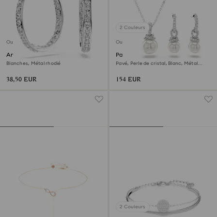
2 Couleurs
Outlet
Outlet
Anneaux d'oreilles Sommerset
Parure Originally
Blanches, Métal rhodié
Pavé, Perle de cristal, Blanc, Métal
rhodié
38,50 EUR
154 EUR
2 Couleurs