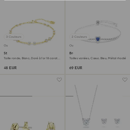
3 Couleurs
2 Couleurs
Outlet
Outlet
Strand Swarovski Remix
Bracelet One
Collection
Taille ronde, Blanc, Doré à l’or 18 carats
Tailles variées, Cœur, Bleu, Métal rhodié
(750/1000)
48 EUR
69 EUR