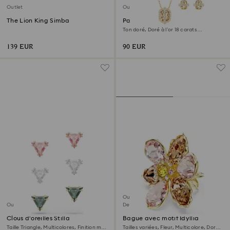
Outlet
Outlet
The Lion King Simba
Parure Favor
Ton doré, Doré à l’or 18 carats
(750/1000)
139 EUR
90 EUR
Outlet
Outlet
Dernière chance
Clous d'oreilles Stilla
Bague avec motif Idyllia
Taille Triangle, Multicolores, Finition mix
Tailles variées, Fleur, Multicolore, Doré à