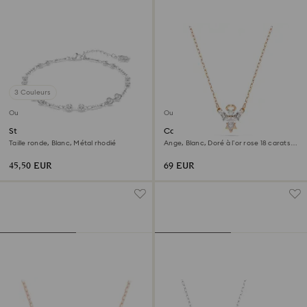
3 Couleurs
Outlet
Outlet
Strand Swarovski Remix
Collier Magic
Collection
Taille ronde, Blanc, Métal rhodié
Ange, Blanc, Doré à l’or rose 18 carats
(750/1000)
45,50 EUR
69 EUR