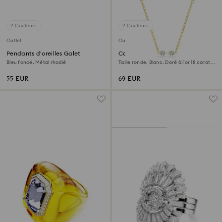
2 Couleurs
2 Couleurs
Outlet
Outlet
Pendants d'oreilles Galet
Collier Swarovski Remix
Bleu foncé, Métal rhodié
Taille ronde, Blanc, Doré à l’or 18 carats
(750/1000)
55 EUR
69 EUR