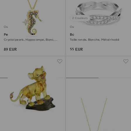
2 Couleurs
Outlet
Outlet
Pendentif Idyllia
Bague Infinity
Crystal pearls, Hippocampe, Blanc,
Taille ronde, Blanche, Métal rhodié
Doré à l’or 18 carats (750/1000)
89 EUR
55 EUR