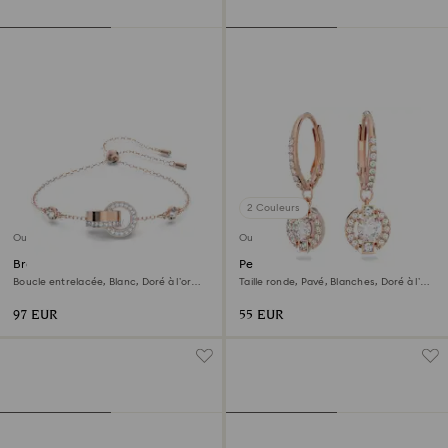
2 Couleurs
Outlet
Outlet
Bracelet Dextera
Pendants d'oreilles Una
Boucle entrelacée, Blanc, Doré à l’or
Taille ronde, Pavé, Blanches, Doré à l’or
rose 18 carats (750/1000)
rose 18 carats (750/1000)
97 EUR
55 EUR