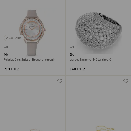
2 Couleurs
Outlet
Outlet
Montre Crystalline aura
Bague cocktail Sublima
Fabriqué en Suisse, Bracelet en cuir,
Large, Blanche, Métal rhodié
Gris, Finition or rose
210 EUR
168 EUR