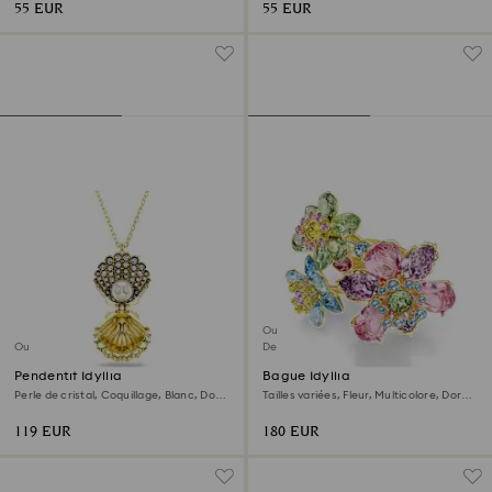
55 EUR
55 EUR
Outlet
Outlet
Dernière chance
Pendentif Idyllia
Bague Idyllia
Perle de cristal, Coquillage, Blanc, Doré
Tailles variées, Fleur, Multicolore, Doré à
à l’or 18 carats (750/1000)
l’or 18 carats (750/1000)
119 EUR
180 EUR