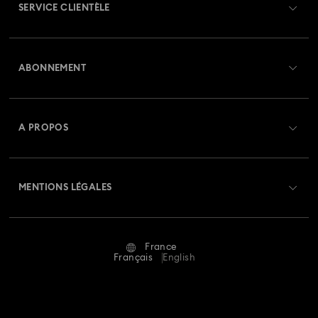
SERVICE CLIENTÈLE
Collection Matrix
Collection Matrix Tennis
Aperçu du service clientèle
Collection Matrix Vittore
Collection Mesmera
ABONNEMENT
État de la commande
Collection Millenia
Collection Numina
Créer un compte
Solde de la carte cadeau
A PROPOS
Collection Orbita
Collection Signum
Swarovski Club
Livraisons
À propos de Swarovski
Collection Stilla
Collection Swan
Collection Una
Swarovski Crystal Society (SCS)
Retours et échanges
MENTIONS LÉGALES
Emploi & Carrières
Collection Una Angelic
Collection Vienna
Statut de réparation
Conditions D’Utilisation
Alumni Community
Collection capsule Ariana Grande x Swarovski
France
Contactez-Nous
Conditions Générales
Français
English
Pour les professionnels
Collection de bijoux et figurines Minions
Calculer votre taille
Politique De Confidentialité
Sitemap