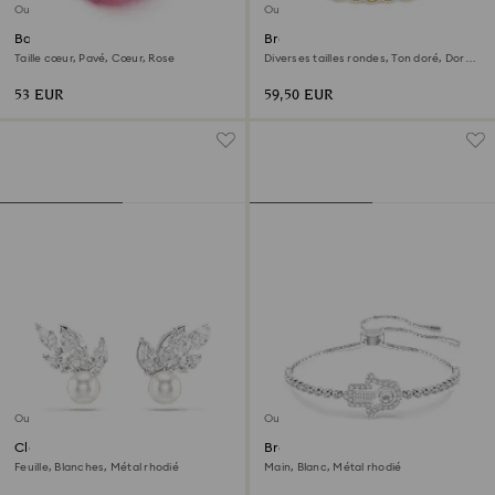
Outlet
Outlet
Bague cocktail Dulcis
Bracelet Imber Emily
Taille cœur, Pavé, Cœur, Rose
Diverses tailles rondes, Ton doré, Doré
à l’or 18 carats (750/1000)
53 EUR
59,50 EUR
Outlet
Outlet
Clous d'oreilles Louison Pearl
Bracelet Matrix
Feuille, Blanches, Métal rhodié
Main, Blanc, Métal rhodié