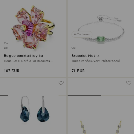
4 Couleurs
Outlet
Dernière chance
Outlet
Bague cocktail Idyllia
Bracelet Matrix
Fleur, Rose, Doré à l’or 18 carats
Tailles variées, Vert, Métal rhodié
(750/1000)
107 EUR
71 EUR