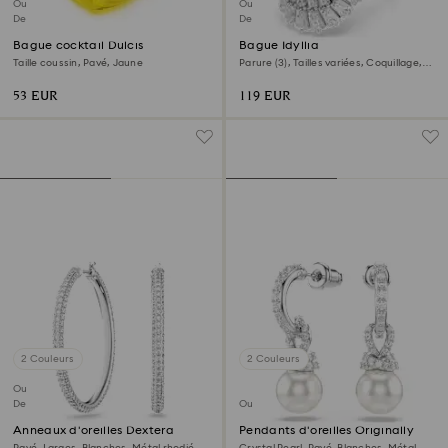
Outlet
Outlet
Dernière chance
Dernière chance
Bague cocktail Dulcis
Bague Idyllia
Taille coussin, Pavé, Jaune
Parure (3), Tailles variées, Coquillage,
Blanche, Métal rhodié
53 EUR
119 EUR
2 Couleurs
2 Couleurs
Outlet
Dernière chance
Outlet
Anneaux d'oreilles Dextera
Pendants d'oreilles Originally