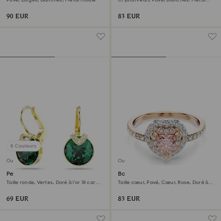
Pavé, Larges, Blanches, Métal rhodié
Crystal Pearl, Pavé, Blanches, Métal
rhodié
90 EUR
83 EUR
8 Couleurs
Outlet
Outlet
Pendants d'oreilles Bella V
Bague avec motif One
Taille ronde, Vertes, Doré à l’or 18 carats
Taille cœur, Pavé, Cœur, Rose, Doré à
(750/1000)
l’or rose 18 carats (750/1000)
69 EUR
83 EUR