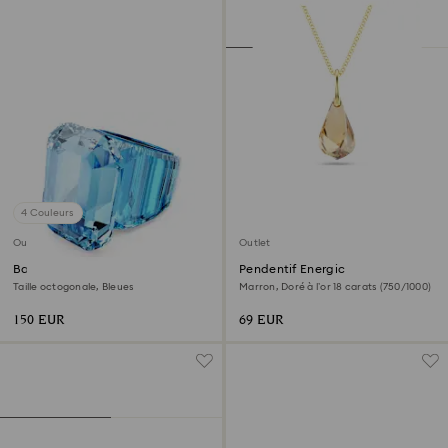
4 Couleurs
Outlet
Outlet
Bague cocktail Lucent
Pendentif Energic
Taille octogonale, Bleues
Marron, Doré à l’or 18 carats (750/1000)
150 EUR
69 EUR