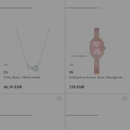
4 Couleurs
Outlet
Outlet
Collier Hyperbola
Montre bracelet-jonc Dextera
Infini, Blanc, Métal rhodié
Fabriqué en Suisse, Rose, Placage de
ton or rosé
66,50 EUR
228 EUR