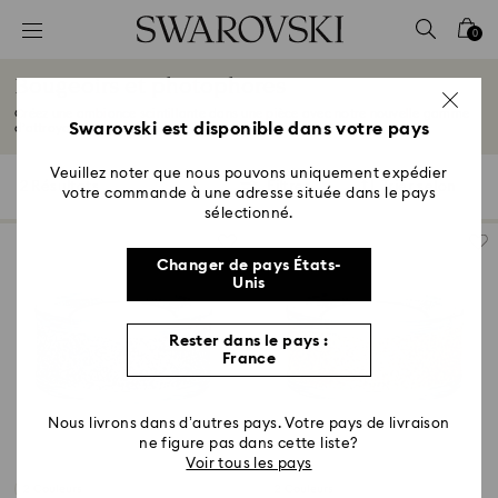
Accesskeys list
0
0 - Header
Bougeoirs et photophores
1 - Main content
Créez une ambiance scintillante dans une pièce avec notre nouvelle gamme
2 - Footer
Swarovski est disponible dans votre pays
d’attrayants...
Lire plus
3 - Filter
Veuillez noter que nous pouvons uniquement expédier
2 Résultats
Filtres
Trier selon
Filtres
votre commande à une adresse située dans le pays
Trier
4 - Search results
selon
sélectionné.
Changer de pays États-
Unis
Rester dans le pays :
France
Nous livrons dans d’autres pays. Votre pays de livraison
ne figure pas dans cette liste?
Voir tous les pays
2 Couleurs
2 Couleurs