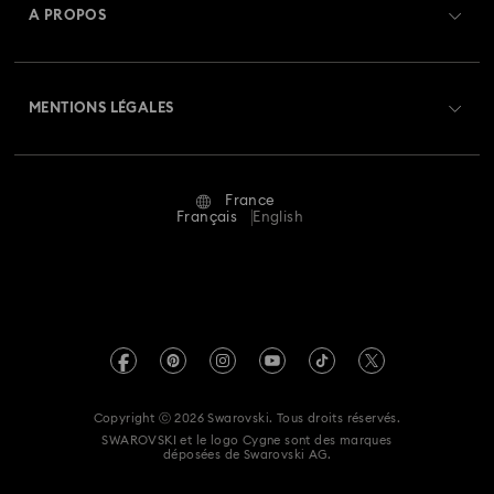
A PROPOS
Swarovski Club
Livraisons
À propos de Swarovski
Swarovski Crystal Society (SCS)
Retours et échanges
MENTIONS LÉGALES
Emploi & Carrières
Statut de réparation
Conditions D’Utilisation
Alumni Community
France
Contactez-Nous
Conditions Générales
Français
English
Pour les professionnels
Calculer votre taille
Politique De Confidentialité
Sitemap
Rechercher une boutique
Mention Légale
Swarovski Created Diamonds
Réservez un rendez-vous
Informations sur REACH
Kristallwelten
Copyright ⓒ 2026 Swarovski. Tous droits réservés.
Egalité Femmes-Hommes
SWAROVSKI et le logo Cygne sont des marques
Code of Conduct & Policies
déposées de Swarovski AG.
Déclaration d'accessibilité