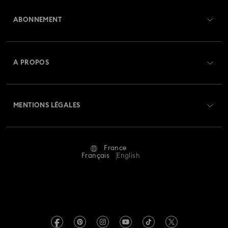
Aperçu du service clientèle
ABONNEMENT
État de la commande
Créer un compte
Solde de la carte cadeau
A PROPOS
Swarovski Club
Livraisons
À propos de Swarovski
Swarovski Crystal Society (SCS)
Retours et échanges
MENTIONS LÉGALES
Emploi & Carrières
Statut de réparation
Conditions D’Utilisation
Alumni Community
France
Contactez-Nous
Conditions Générales
Français
English
Pour les professionnels
Calculer votre taille
Politique De Confidentialité
Sitemap
Rechercher une boutique
Mention Légale
Swarovski Created Diamonds
Réservez un rendez-vous