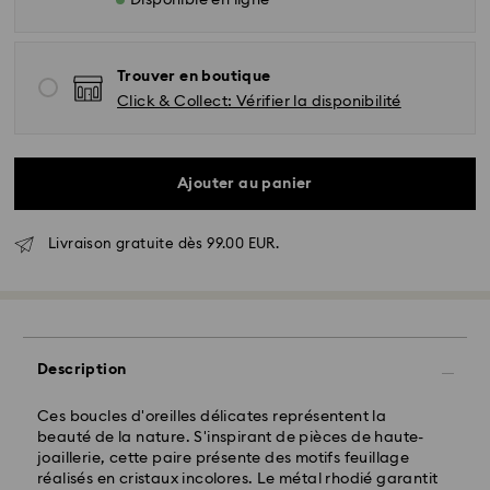
Disponible en ligne
Trouver en boutique
Livraison standard - GLS
Click & Collect: Vérifier la disponibilité
Les commandes passées du lundi au vendredi avant
17:00 HEC seront traitées et envoyées le jour ouvrable
Ajouter au panier
même
Délai de livraison standard: 2-3 jours ouvrables après
traitement et envoi
Livraison gratuite dès 99.00 EUR.
Frais de livraison standard: EUR 6.95
Livraison standard offerte à partir de : EUR 99
Livraison express -
FedEx
Description
Les commandes passées du lundi au vendredi avant
Ces boucles d'oreilles délicates représentent la
14:30 HEC seront traitées et envoyées le jour
beauté de la nature. S'inspirant de pièces de haute-
ouvrable même
joaillerie, cette paire présente des motifs feuillage
Délai de livraison express: 1-2 jours ouvrables après
réalisés en cristaux incolores. Le métal rhodié garantit
traitement et envoi