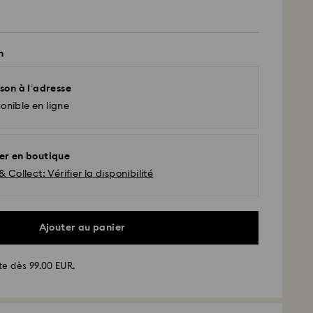
n
son à l’adresse
onible en ligne
er en boutique
& Collect: Vérifier la disponibilité
Ajouter au panier
d - GLS
te dès 99.00 EUR.
ssées du lundi au vendredi avant 17:00 HEC
 envoyées le jour ouvrable même
 standard: 2-3 jours ouvrables après traitement et