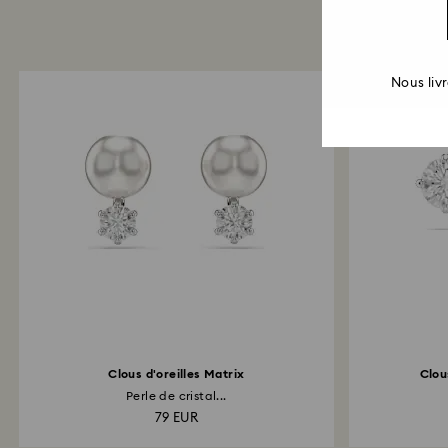
Nous liv
Clous d'oreilles Matrix
Clous
Perle de cristal...
79 EUR