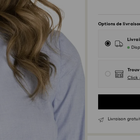
Options de livraiso
Livrai
Disp
Trouv
Click 
Livraison standar
Livraison gratui
Les commandes pa
seront traitées et
Délai de livraison