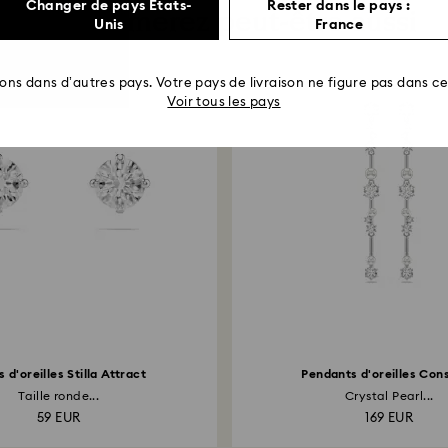
Changer de pays États-
Rester dans le pays :
Vous aimerez peut-être aussi
Unis
France
rons dans d’autres pays. Votre pays de livraison ne figure pas dans cet
Voir tous les pays
 d'oreilles Stilla Attract
Pendants d'oreilles Cons
Taille ronde...
Crystal Pearl...
59 EUR
169 EUR