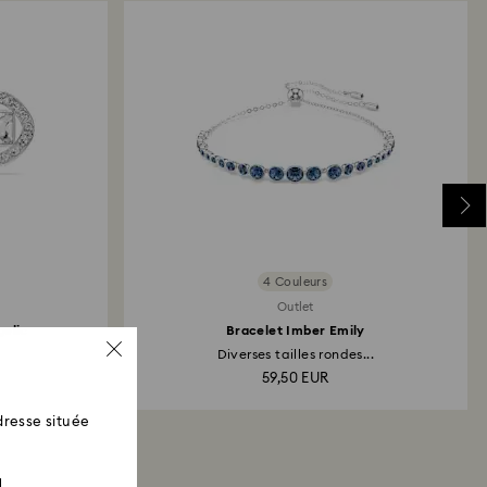
 versé.
4 Couleurs
Outlet
gelic
Bracelet Imber Emily
Diverses tailles rondes...
59,50 EUR
resse située