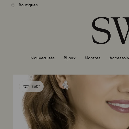
ison standard gratuite pour
Livraison standard gratuit
Boutiques
Accesskeys list
mmande supérieure à 99 EUR
une commande supérieure à
0 - Header
1 - Main content
2 - Footer
Nouveautés
Bijoux
Montres
Accessoir