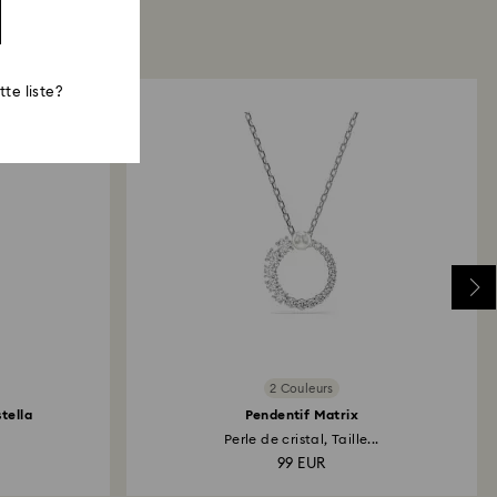
te liste?
2 Couleurs
tella
Pendentif Matrix
Perle de cristal, Taille...
99 EUR