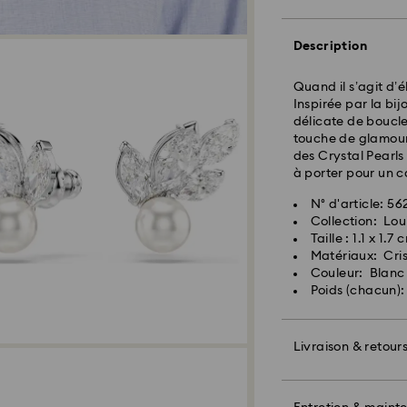
envoi
Frais de livraison
Livraison standard
Description
Quand il s’agit d’
Livraison express 
Inspirée par la bijo
délicate de boucles
touche de glamour 
Les commandes pa
des Crystal Pearls
seront traitées et
à porter pour un c
Délai de livraison 
envoi
N° d'article: 5
Frais de livraison 
Collection: Lou
Taille : 1.1 x 1.7 
Pour l’instant, Sw
Matériaux: Cris
livraisons vers le
Couleur: Blanc
articles demeurent
Poids (chacun):
paiement final.
Pour les produits 
Livraison & retour
veuillez noter qu’
avant l’expédition
Offrez un cadeau 