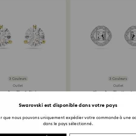
correspondant soit
3 Couleurs
3 Couleurs
Outlet
Outlet
ous d'oreilles Solitaire
Clous d'oreilles Una An
Taille ronde...
Taille Carré...
Swarovski est disponible dans votre pays
41 EUR
48 EUR
ter que nous pouvons uniquement expédier votre commande à une ad
dans le pays sélectionné.