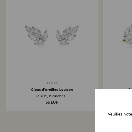
Outlet
Clous d'oreilles Louison
Cl
Feuille, Blanches...
55 EUR
Veuillez no