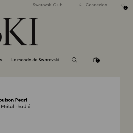
ison standard gratuite pour
Livraison standard gratuit
Swarovski Club
Connexion
mmande supérieure à 99 EUR
une commande supérieure à
0
s
Le monde de Swarovski
0
Louison Pearl
, Métal rhodié