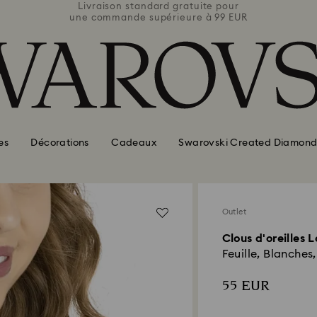
e pour
Livraison standard gratuite pour
Livra
 99 EUR
une commande supérieure à 99 EUR
une co
es
Décorations
Cadeaux
Swarovski Created Diamond
Outlet
Clous d'oreilles 
Feuille, Blanches
55 EUR