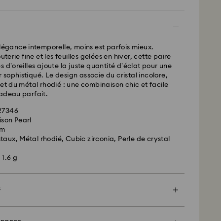
 standard: EUR 6.95
 offerte à partir de : EUR 99
élégance intemporelle, moins est parfois mieux.
-
FedEx
uterie fine et les feuilles gelées en hiver, cette paire
 d’oreilles ajoute la juste quantité d’éclat pour une
sophistiqué. Le design associe du cristal incolore,
ssées du lundi au vendredi avant 14:30 HEC
 et du métal rhodié : une combinaison chic et facile
 envoyées le jour ouvrable même
adeau parfait.
express: 1-2 jours ouvrables après traitement et
627346
express: EUR 17.50
ison Pearl
cm
arovski n’est pas en mesure d’effectuer des
taux, Métal rhodié, Cubic zirconia, Perle de crystal
s boîtes postales ou les adresses APO/FPO. Les
 la propriété de Swarovski jusqu’à réception du
 1.6 g
Crystal Myriad, sous licence et Creators Lab,
s
il peut y avoir un délai de deux semaines maximum
 du colis, et que vous en serez informés par e-mail.
encore plus spécial avec un sac premium