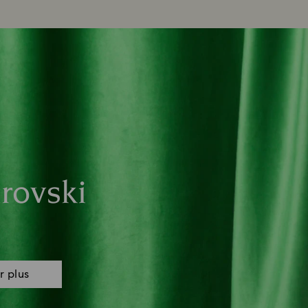
rovski
r plus