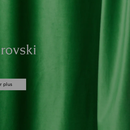
rovski
r plus