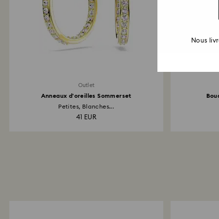
Nous liv
Outlet
Anneaux d'oreilles Sommerset
Bouc
Petites, Blanches...
41 EUR