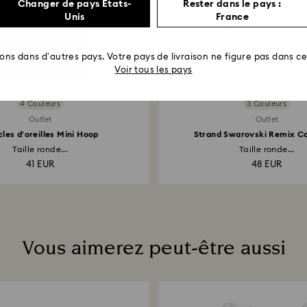
Changer de pays États-
Rester dans le pays :
Unis
France
rons dans d’autres pays. Votre pays de livraison ne figure pas dans cet
Voir tous les pays
4 Couleurs
3 Couleurs
Outlet
Outlet
les d'oreilles Mini Hoop
Strand Swarovski Remix Co
Taille ronde...
Taille ronde...
41 EUR
48 EUR
Vous aimerez peut-être aussi