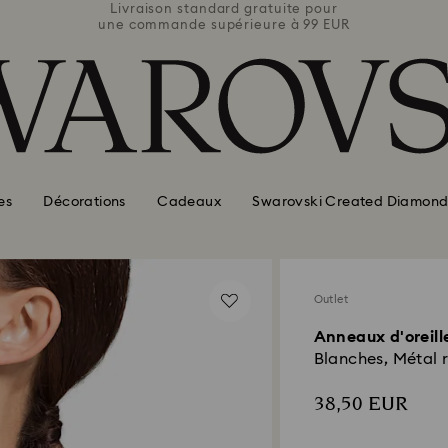
e pour
Livraison standard gratuite pour
Livra
 99 EUR
une commande supérieure à 99 EUR
une co
es
Décorations
Cadeaux
Swarovski Created Diamond
Outlet
Anneaux d'oreil
Blanches, Métal 
38,50 EUR