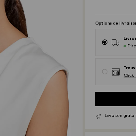
Options de livraiso
Livrai
Disp
Trouv
Click 
Livraison standar
Les commandes pa
Livraison gratui
seront traitées et
Délai de livraison
envoi
Frais de livraison