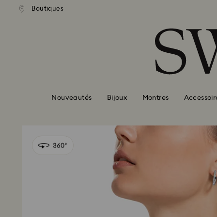
ison standard gratuite pour
Livraison standard gratuit
Boutiques
Accesskeys list
mmande supérieure à 99 EUR
une commande supérieure à
0 - Header
1 - Main content
2 - Footer
Nouveautés
Bijoux
Montres
Accessoir