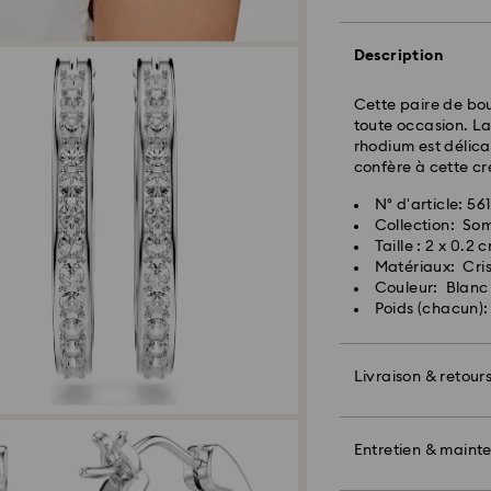
Livraison standard
Description
Livraison express 
Cette paire de bou
toute occasion. La
Les commandes pa
rhodium est délica
seront traitées et
confère à cette cr
Délai de livraison 
envoi
N° d'article: 5
Frais de livraison 
Collection: So
Taille : 2 x 0.2 
Pour l’instant, Sw
Matériaux: Cris
livraisons vers le
Couleur: Blanc
articles demeurent
Poids (chacun):
paiement final.
Pour les produits 
Livraison & retour
veuillez noter qu’
avant l’expédition
Offrez un cadeau 
Swarovski et un b
Entretien & maint
également inclure
La priorité absolue