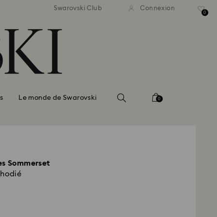
ison standard gratuite pour
Livraison standard gratuit
Swarovski Club
Connexion
mmande supérieure à 99 EUR
une commande supérieure à
0
s
Le monde de Swarovski
0
les Sommerset
rhodié