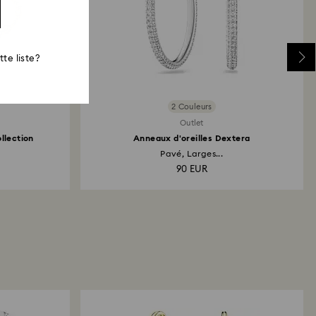
te liste?
2 Couleurs
Outlet
llection
Anneaux d'oreilles Dextera
Pavé, Larges...
90 EUR