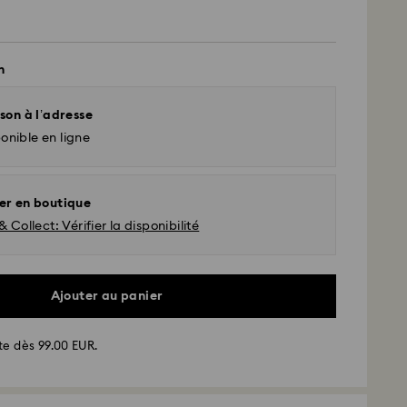
n
son à l’adresse
onible en ligne
er en boutique
& Collect: Vérifier la disponibilité
d - GLS
Ajouter au panier
ssées du lundi au vendredi avant 17:00 HEC
te dès 99.00 EUR.
 envoyées le jour ouvrable même
 standard: 2-3 jours ouvrables après traitement et
 standard: EUR 6.95