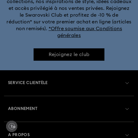
collections, nos inspirations de style, idées cadeaux
et accès privilégié à nos ventes privées. Rejoignez
le Swarovski Club et profitez de -10 % de
réduction* sur votre premier achat en ligne (articles
non remisés).
*Offre soumise aux Conditions
générales
Rejoignez le club
SERVICE CLIENTÈLE
Aperçu du service clientèle
ABONNEMENT
État de la commande
Créer un compte
Solde de la carte cadeau
A PROPOS