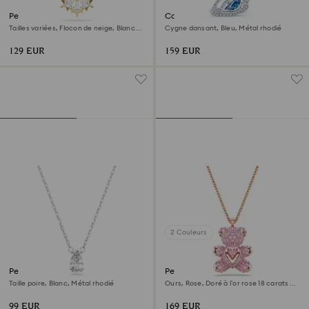
Pendentif Magic
Collier Swan
Tailles variées, Flocon de neige, Blanc,
Cygne dansant, Bleu, Métal rhodié
Doré à l’or 18 carats (750/1000)
129 EUR
159 EUR
2 Couleurs
Pendentif Stilla
Pendentif Teddy
Taille poire, Blanc, Métal rhodié
Ours, Rose, Doré à l’or rose 18 carats
(750/1000)
99 EUR
169 EUR