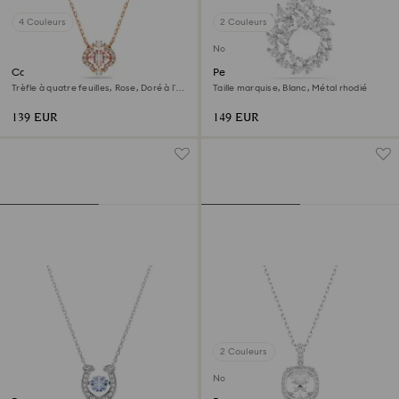
4 Couleurs
2 Couleurs
Nouveau
Collier Una
Pendentif Mesmera
Trèfle à quatre feuilles, Rose, Doré à l’or
Taille marquise, Blanc, Métal rhodié
rose 18 carats (750/1000)
139 EUR
149 EUR
2 Couleurs
Nouveau