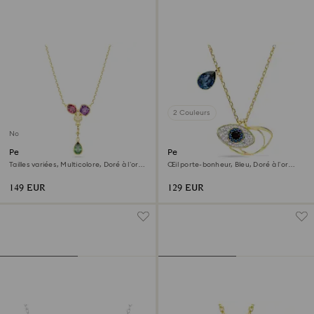
2 Couleurs
Nouveau
Pendentif en Y Imber
Pendentif Symbolica
Tailles variées, Multicolore, Doré à l’or
Œil porte-bonheur, Bleu, Doré à l’or
18 carats (750/1000)
18 carats (750/1000)
149 EUR
129 EUR