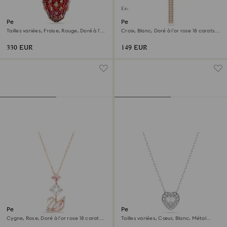
Exclusivité en ligne
Pendentif Idyllia
Pendentif Insigne
Tailles variées, Fraise, Rouge, Doré à l’or
Croix, Blanc, Doré à l’or rose 18 carats
18 carats (750/1000)
(750/1000)
330 EUR
149 EUR
Pendentif Swan
Pendentif Ariana Grande x
Swarovski
Cygne, Rose, Doré à l’or rose 18 carats
Tailles variées, Cœur, Blanc, Métal
(750/1000)
rhodié