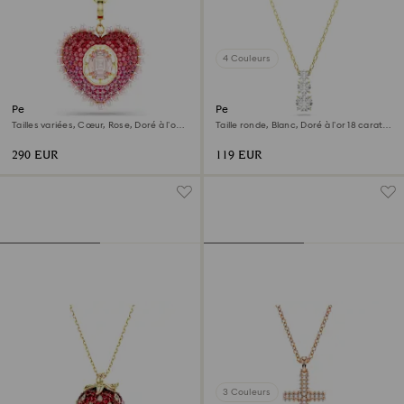
4 Couleurs
Pendentif Idyllia
Pendentif Stilla Attract
Tailles variées, Cœur, Rose, Doré à l’or
Taille ronde, Blanc, Doré à l’or 18 carats
18 carats (750/1000)
(750/1000)
290 EUR
119 EUR
3 Couleurs