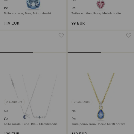
Nouveau
Nouveau
Pendentif Millenia
Pendentif Chroma
Taille coussin, Bleu, Métal rhodié
Tailles variées, Rose, Métal rhodié
119 EUR
99 EUR
2 Couleurs
2 Couleurs
Nouveau
Nouveau
Collier Symbolica
Pendentif Chroma
Taille ronde, Lune, Bleu, Métal rhodié
Taille poire, Bleu, Doré à l’or 18 carats
(750/1000)