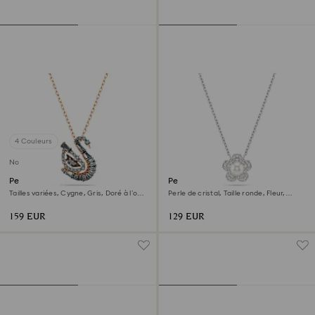
4 Couleurs
Nouveau
Pendentif Swan
Pendentif Ariana Grande x
Swarovski
Tailles variées, Cygne, Gris, Doré à l’or
Perle de cristal, Taille ronde, Fleur,
rose 18 carats (750/1000)
Blanc, Métal rhodié
159 EUR
129 EUR