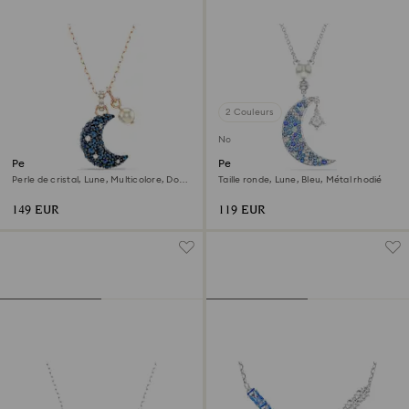
2 Couleurs
Nouveau
Pendentif Sublima
Pendentif Symbolica
Perle de cristal, Lune, Multicolore, Doré
Taille ronde, Lune, Bleu, Métal rhodié
à l’or rose 18 carats (750/1000)
149 EUR
119 EUR