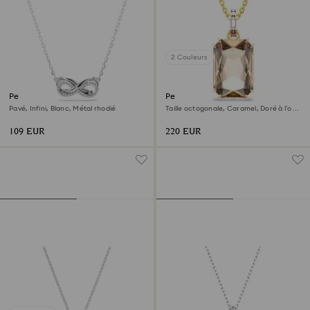
2 Couleurs
Pendentif Hyperbola
Pendentif Millenia
Pavé, Infini, Blanc, Métal rhodié
Taille octogonale, Caramel, Doré à l’or
18 carats (750/1000)
109 EUR
220 EUR