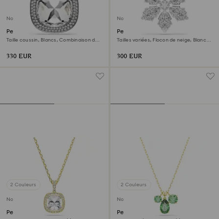
Nouveau
Nouveau
Pendentif et broche Una
Pendentif et broche Idyllia
Angelic
Taille coussin, Blancs, Combinaison de
Tailles variées, Flocon de neige, Blancs,
placages
Métal rhodié
330 EUR
300 EUR
2 Couleurs
2 Couleurs
Nouveau
Nouveau
Pendentif Una Angelic
Pendentif Mesmera