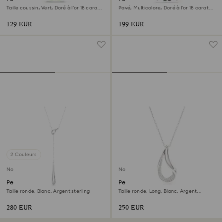
Taille coussin, Vert, Doré à l’or 18 carats
Pavé, Multicolore, Doré à l’or 18 carats
(750/1000)
(750/1000)
129 EUR
199 EUR
2 Couleurs
Nouveau
Nouveau
Pendentif en Y Swarovski
Pendentif Swarovski Classica
Classica
Taille ronde, Blanc, Argent sterling
Taille ronde, Long, Blanc, Argent
sterling
280 EUR
250 EUR