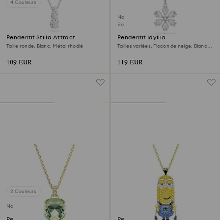
4 Couleurs
Nouveau
Exclusivité en ligne
Pendentif Stilla Attract
Pendentif Idyllia
Taille ronde, Blanc, Métal rhodié
Tailles variées, Flocon de neige, Blanc,
Métal rhodié
109 EUR
119 EUR
2 Couleurs
Nouveau
Pendentif Millenia
Pendentif Minions Kevin