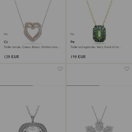
Nouveau
Nouveau
Collier Hyperbola
Pendentif Sublima
Taille ronde, Cœur, Blanc, Finition mix
Taille octogonale, Vert, Doré à l’or
de métal
18 carats (750/1000)
129 EUR
159 EUR