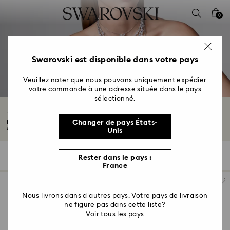
Accesskeys list
0
0 - Header
1 - Main content
2 - Footer
Swarovski est disponible dans votre pays
3 - Filter
Veuillez noter que nous pouvons uniquement expédier
votre commande à une adresse située dans le pays
4 - Search results
sélectionné.
Pendentifs
Nos pendentifs, conçus pour les hommes et les femmes, ne manqueront pas
Changer de pays États-
de faire...
Lire plus
Unis
155 Résultats
Filtres
Trier selon
Rester dans le pays :
Filtres
Trier
France
selon
Nous livrons dans d’autres pays. Votre pays de livraison
ne figure pas dans cette liste?
Voir tous les pays