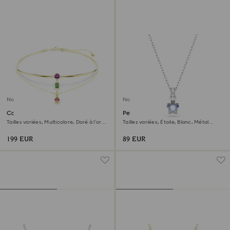
Nouveau
Nouveau
Collier multi rangs Imber
Pendentif Chroma
Tailles variées, Multicolore, Doré à l’or
Tailles variées, Étoile, Blanc, Métal
18 carats (750/1000)
rhodié
199 EUR
89 EUR