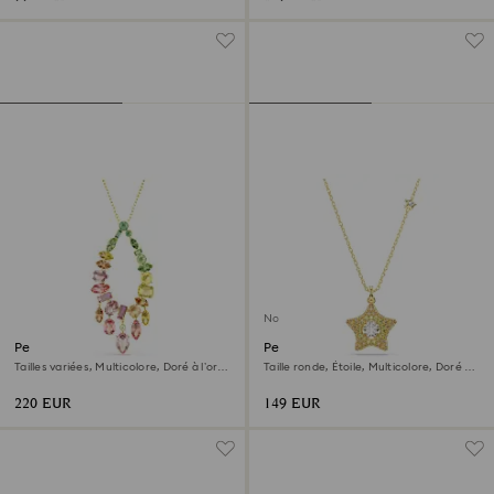
Nouveau
Pendentif Gema
Pendentif Sublima
Tailles variées, Multicolore, Doré à l’or
Taille ronde, Étoile, Multicolore, Doré à
18 carats (750/1000)
l’or 18 carats (750/1000)
220 EUR
149 EUR