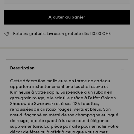
Ajouter au panier
Retours gratuits. Livraison gratuite dès 110.00 CHF.
Livraison standard - SwissPost
Description
Cette décoration malicieuse en forme de cadeau
Les commandes passées du lundi au vendredi avant
apportera instantanément une touche festive et
17:00 HEC seront traitées et expédiées le même jour
lumineuse à votre sapin. Suspendue à un ruban en
ouvrable
gros-grain rouge, elle scintille grâce à l’effet Golden
Délai de livraison standard: 2 jours ouvrables après
Shadow de Swarovski et à ses 426 facettes,
traitement et expédition
rehaussées de cristaux rouges, verts et bleus. Son
Frais de livraison standard: CHF 8.95
nœud, façonné en métal de ton champagne et laqué
Livraison standard offerte à partir de : CHF 110
de rouge, ajoute quant à lui une note d’élégance
supplémentaire. La pièce parfaite pour enrichir votre
décor de fêtes ou à offrir à ceux que vous aimez.
Pour l’instant, Swarovski n’est pas en mesure