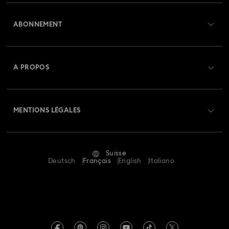
Aperçu du service clientèle
ABONNEMENT
État de la commande
Créer un compte
Solde de la carte cadeau
A PROPOS
Swarovski Club
Livraisons
À propos de Swarovski
Swarovski Crystal Society (SCS)
Retours et échanges
MENTIONS LÉGALES
Emploi & Carrières
Statut de réparation
Conditions D’Utilisation
Alumni Community
Suisse
Contactez-Nous
Conditions Générales
Deutsch
Français
English
Italiano
Pour les professionnels
Calculer votre taille
Politique De Confidentialité
Sitemap
Rechercher une boutique
Mention Légale
Swarovski Created Diamonds