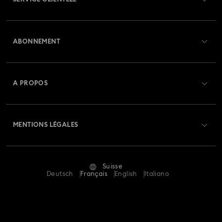
Aperçu du service clientèle
ABONNEMENT
État de la commande
Créer un compte
Solde de la carte cadeau
A PROPOS
Swarovski Club
Livraisons
À propos de Swarovski
Swarovski Crystal Society (SCS)
Retours et échanges
MENTIONS LÉGALES
Emploi & Carrières
Statut de réparation
Conditions D’Utilisation
Alumni Community
Suisse
Contactez-Nous
Conditions Générales
Deutsch
Français
English
Italiano
Pour les professionnels
Calculer votre taille
Politique De Confidentialité
Sitemap
Rechercher une boutique