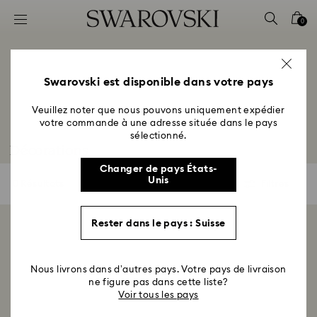
Accesskeys list
0
0 - Header
1 - Main content
2 - Footer
Swarovski est disponible dans votre pays
3 - Filter
Veuillez noter que nous pouvons uniquement expédier
votre commande à une adresse située dans le pays
4 - Search results
sélectionné.
Décorations
Changer de pays États-
Unis
0 Résultats
Filtres
Filtres
Rester dans le pays : Suisse
Afficher 0 sur 0 produit(s)
Nous livrons dans d’autres pays. Votre pays de livraison
ne figure pas dans cette liste?
Voir tous les pays