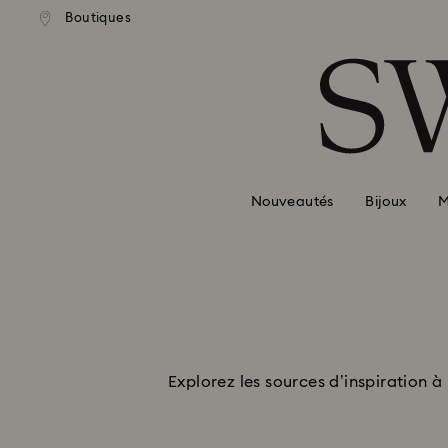
Boutiques
Accesskeys list
0 - Header
1 - Main content
2 - Footer
Nouveautés
Bijoux
M
Explorez les sources d’inspiration à