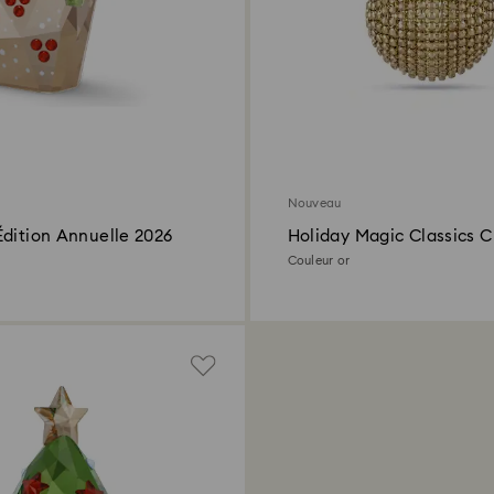
Nouveau
Édition Annuelle 2026
Holiday Magic Classics C
Mesh Décoration Boule
Couleur or