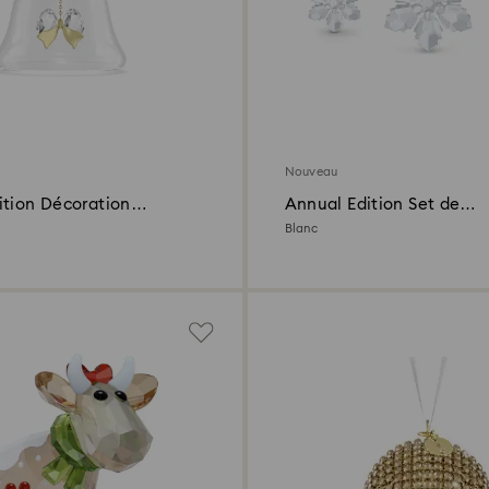
Nouveau
ition Décoration
Annual Edition Set de
26
Décorations 2026
Blanc