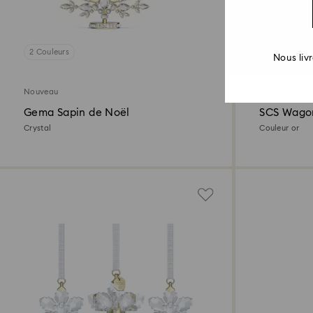
2 Couleurs
Nous liv
Nouveau
Produit exclus
Gema Sapin de Noël
SCS Wago
Crystal
Couleur or