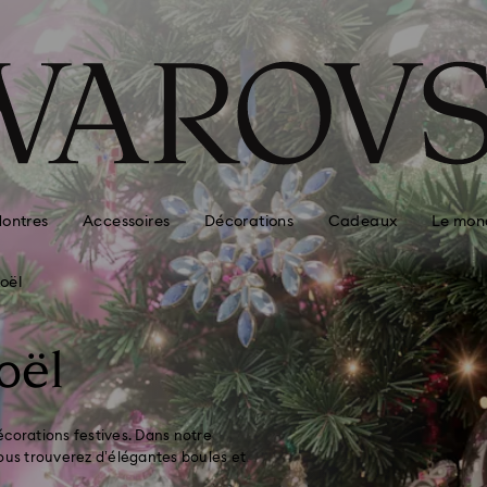
ontres
Accessoires
Décorations
Cadeaux
Le mon
oël
oël
écorations festives. Dans notre
vous trouverez d’élégantes boules et