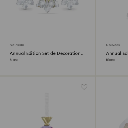
Nouveau
Nouveau
Annual Edition Set de Décorations
Annual Ed
3D 2026
Cloche 20
Blanc
Blanc