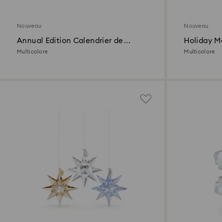
Nouveau
Nouveau
Annual Edition Calendrier de
Holiday Ma
l’Avent 2026
Décoratio
Multicolore
Multicolore