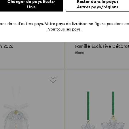
Changer de pays États-
Rester dans le pays :
Unis
Autres pays/régions
rons dans d’autres pays. Votre pays de livraison ne figure pas dans cet
Voir tous les pays
if SCS
Nouveau
Nouveau
n 2026
Famille Exclusive Décorat
d’Ange
Blanc