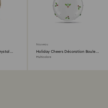
Nouveau
rystal
Holiday Cheers Décoration Boule
Gui
Multicolore