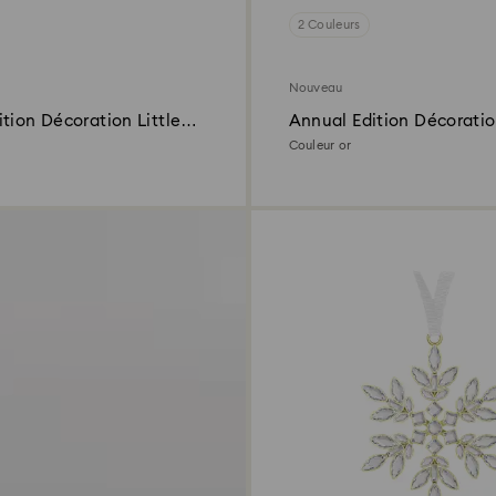
2 Couleurs
Nouveau
tion Décoration Little
Annual Edition Décorati
 2026
Festive 2026
Couleur or