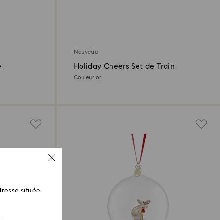
Nouveau
e
Holiday Cheers Set de Train
Couleur or
resse située