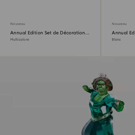
Nouveau
Nouveau
Annual Edition Set de Décorations
Annual Edi
35e Anniversaire 2026
Snowflake
Multicolore
Blanc