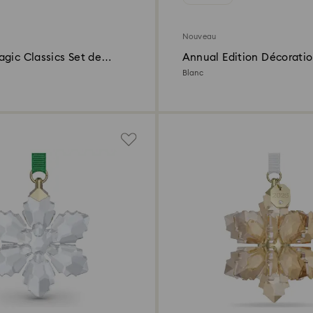
Nouveau
gic Classics Set de
Annual Edition Décorati
ns Sapin
Blanc