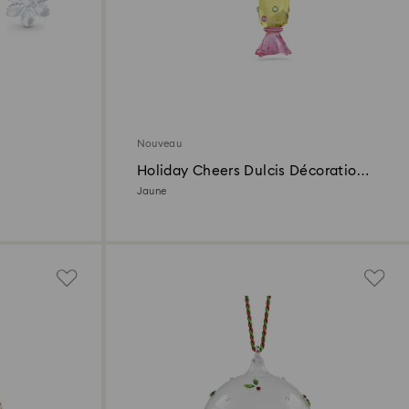
Nouveau
Holiday Cheers Dulcis Décoration
Bonbon
Jaune