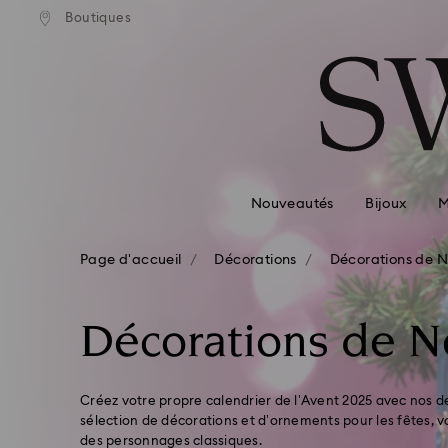
Boutiques
Accesskeys list
0 - Header
1 - Main content
2 - Footer
3 - Filter
4 - Search results
Nouveautés
Bijoux
M
Page d'accueil
Décorations
Décorations de N
Décorations de N
Créez votre propre calendrier de l’Avent 2025 avec nos d
sélection de décorations et d’ornements pour les fêtes, 
des personnages classiques.