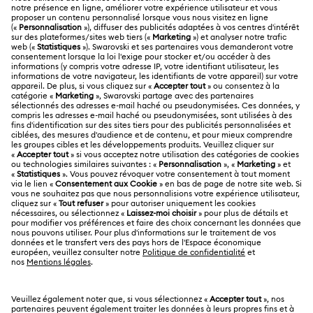
SERVICE CLIENTÈLE
Aperçu du service clientèle
A PROPOS
Solde de la carte cadeau
À propos de Swarovski
Statut de réparation
MENTIONS LÉGALES
Emploi & Carrières
Contactez-Nous
Conditions D’Utilisation
Alumni Community
Calculer votre taille
Autres pays/régions
Conditions Générales
English
Deutsch
Español
Français
Pour les professionnels
Rechercher une boutique
Politique De Confidentialité
Sitemap
Gestion Des Cookies
Swarovski Created Diamonds