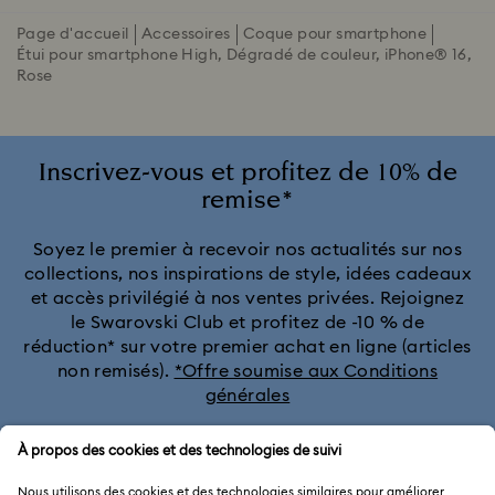
Page d'accueil
Accessoires
Coque pour smartphone
Étui pour smartphone High, Dégradé de couleur, iPhone® 16,
Rose
Inscrivez-vous et profitez de 10% de
remise*
Soyez le premier à recevoir nos actualités sur nos
collections, nos inspirations de style, idées cadeaux
et accès privilégié à nos ventes privées. Rejoignez
le Swarovski Club et profitez de -10 % de
réduction* sur votre premier achat en ligne (articles
non remisés).
*Offre soumise aux Conditions
générales
Rejoignez le club