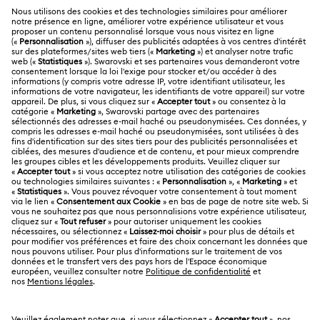
SERVICE CLIENTÈLE
Aperçu du service clientèle
A PROPOS
Solde de la carte cadeau
À propos de Swarovski
Statut de réparation
MENTIONS LÉGALES
Emploi & Carrières
Contactez-Nous
Conditions D’Utilisation
Alumni Community
Calculer votre taille
Autres pays/régions
Conditions Générales
English
Deutsch
Español
Français
Pour les professionnels
Rechercher une boutique
Politique De Confidentialité
Sitemap
Gestion Des Cookies