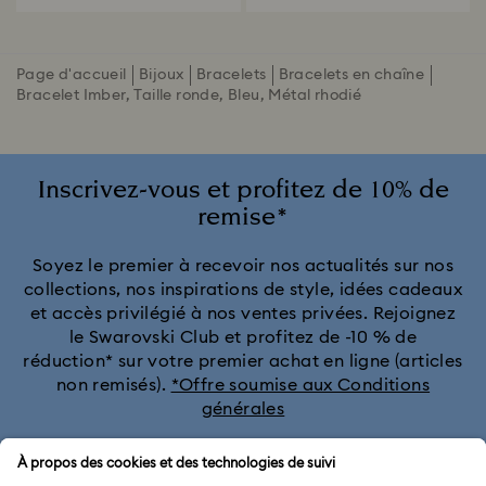
Page d'accueil
Bijoux
Bracelets
Bracelets en chaîne
Bracelet Imber, Taille ronde, Bleu, Métal rhodié
Inscrivez-vous et profitez de 10% de
remise*
Soyez le premier à recevoir nos actualités sur nos
collections, nos inspirations de style, idées cadeaux
et accès privilégié à nos ventes privées. Rejoignez
le Swarovski Club et profitez de -10 % de
réduction* sur votre premier achat en ligne (articles
non remisés).
*Offre soumise aux Conditions
générales
Rejoignez le club