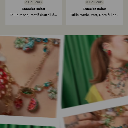
5 Couleurs
5 Couleurs
Bracelet Imber
Bracelet Imber
Taille ronde, Motif éparpillé...
Taille ronde, Vert, Doré à l’or...