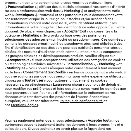
SERVICE CLIENTÈLE
Aperçu du service clientèle
A PROPOS
Solde de la carte cadeau
À propos de Swarovski
Statut de réparation
MENTIONS LÉGALES
Emploi & Carrières
Contactez-Nous
Conditions D’Utilisation
Alumni Community
Calculer votre taille
Autres pays/régions
Conditions Générales
English
Deutsch
Español
Français
Pour les professionnels
Rechercher une boutique
Politique De Confidentialité
Sitemap
Gestion Des Cookies
Swarovski Created Diamonds