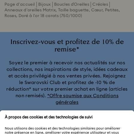
Page d'accueil
Bijoux
Boucles d´Oreilles
Créoles
Anneaux d'oreilles Matrix, Taille baguette, Cœur, Petites,
Roses, Doré à l’or 18 carats (750/1000)
Inscrivez-vous et profitez de 10% de
remise*
Soyez le premier à recevoir nos actualités sur nos
collections, nos inspirations de style, idées cadeaux
et accès privilégié à nos ventes privées. Rejoignez
le Swarovski Club et profitez de -10 % de
réduction* sur votre premier achat en ligne (articles
non remisés).
*Offre soumise aux Conditions
générales
Rejoignez le club