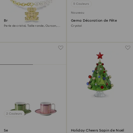
5 Couleurs
Nouveau
Bracelet Idyllia
Gema Décoration de Fête
Perle de cristal, Taille ronde, Ourson,
Crystal
Ton doré, Doré à l’or 18 carats
(750/1000)
2 Couleurs
Set de tasses à café Signum
Holiday Cheers Sapin de Noël