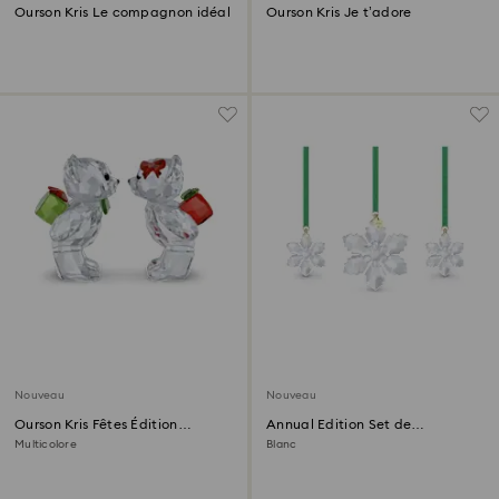
Ourson Kris Le compagnon idéal
Ourson Kris Je t’adore
Nouveau
Nouveau
Ourson Kris Fêtes Édition
Annual Edition Set de
Annuelle 2026
Décorations 2026
Multicolore
Blanc