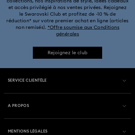
collections, nos inspirations de style, idées cadeaux
Collection Florere
Collection Gema
et accès privilégié à nos ventes privées. Rejoignez
le Swarovski Club et profitez de -10 % de
Collection Harmonia
Collection Holiday Cheers
réduction* sur votre premier achat en ligne (articles
non remisés).
*Offre soumise aux Conditions
générales
Collection Holiday Magic
Collection Hyperbola
Collection Idyllia
Collection Idyllia Lilia
Rejoignez le club
Collection Imber
Collection Lucent
Collection Luna
SERVICE CLIENTÈLE
Collection Matrix
Collection Matrix Tennis
Aperçu du service clientèle
Collection Matrix Vittore
Collection Mesmera
A PROPOS
Solde de la carte cadeau
Collection Millenia
Collection Numina
À propos de Swarovski
Statut de réparation
MENTIONS LÉGALES
Collection Orbita
Collection Signum