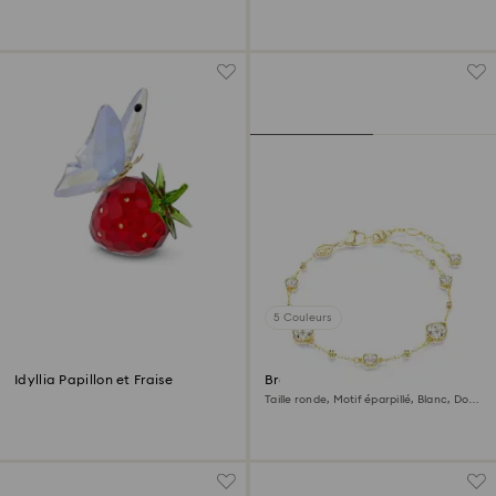
5 Couleurs
Idyllia Papillon et Fraise
Bracelet Imber
Taille ronde, Motif éparpillé, Blanc, Doré
à l’or 18 carats (750/1000)