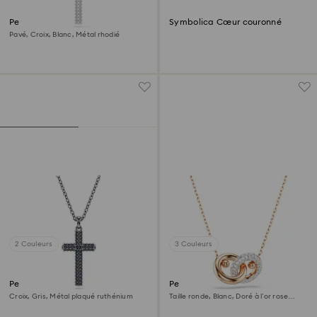
Pendentif Insigne
Symbolica Cœur couronné
Pavé, Croix, Blanc, Métal rhodié
2 Couleurs
3 Couleurs
Pendentif Insigne
Pendentif Dextera
Croix, Gris, Métal plaqué ruthénium
Taille ronde, Blanc, Doré à l’or rose
18 carats (750/1000)