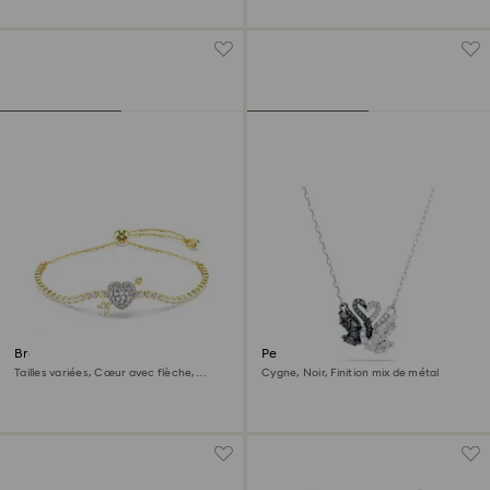
Bracelet Idyllia
Pendentif Swan
Tailles variées, Cœur avec flèche,
Cygne, Noir, Finition mix de métal
Blanc, Doré à l’or 18 carats (750/1000)