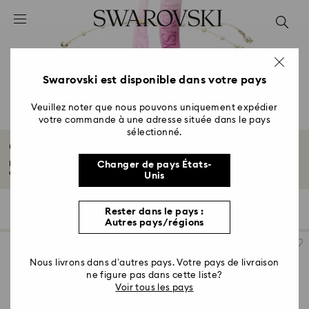
Accesskeys list
0 - Header
1 - Main content
2 - Footer
Swarovski est disponible dans votre pays
3 - Filter
Veuillez noter que nous pouvons uniquement expédier
votre commande à une adresse située dans le pays
4 - Search results
sélectionné.
Cadeaux pour couples
Explorez notre collection de cadeaux pour couples, incluant des bijoux et
Changer de pays États-
accessoires...
Lire plus
Unis
103 Résultats
Filtres
Trier selon
Rester dans le pays :
Filtres
Trier
Autres pays/régions
selon
Nous livrons dans d’autres pays. Votre pays de livraison
ne figure pas dans cette liste?
Voir tous les pays