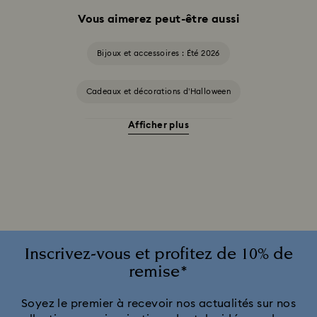
Vous aimerez peut-être aussi
Bijoux et accessoires : Été 2026
Cadeaux et décorations d’Halloween
Afficher plus
Accessoires et figurines Cheshire Cat
Cadeaux pour les 20 ans de mariage
Collection Alice in Wonderland
Collection Chroma
Collection Constella
Collection Curiosa
Inscrivez-vous et profitez de 10% de
remise*
Collection Dextera
Collection Dulcis
Soyez le premier à recevoir nos actualités sur nos