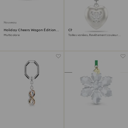
Nouveau
Holiday Cheers Wagon Édition
Charm Idyllia
Annuelle 2026
Multicolore
Tailles variées, Revêtement couleur
perle, Cœur, Blanc, Métal rhodié