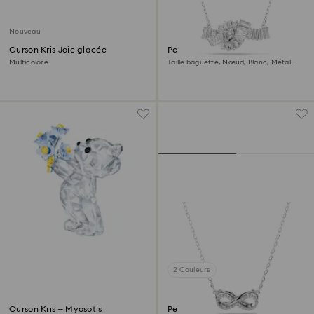
Nouveau
Ourson Kris Joie glacée
Pendentif Matrix
Multicolore
Taille baguette, Nœud, Blanc, Métal
rhodié
2 Couleurs
Ourson Kris – Myosotis
Pendentif Hyperbola