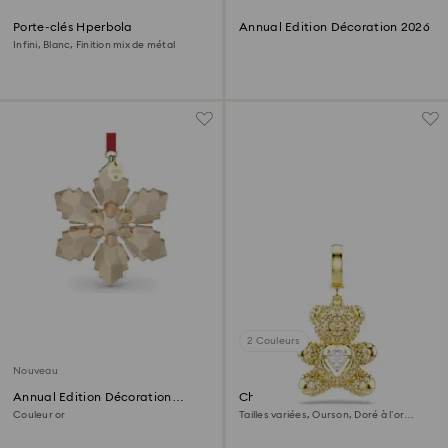
Porte-clés Hperbola
Annual Edition Décoration 2026
Infini, Blanc, Finition mix de métal
2 Couleurs
Nouveau
Annual Edition Décoration
Charm Idyllia
Festive 2026
Couleur or
Tailles variées, Ourson, Doré à l’or
18 carats (750/1000)