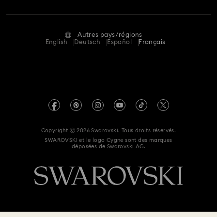
Emploi & Carrières
Contactez-Nous
Conditions D’Utilisation
Collection Stilla
Collection Swan
Collection Una
Alumni Community
Calculer votre taille
Autres pays/régions
Conditions Générales
English
Deutsch
Español
Français
Collection Una Angelic
Collection Vienna
Pour les professionnels
Rechercher une boutique
Politique De Confidentialité
Sitemap
Collection capsule Ariana Grande x Swarovski
Gestion Des Cookies
Swarovski Created Diamonds
Collection de bijoux et figurines Minions
Mention Légale
Kristallwelten
Collection de figurines et accessoires Marvel
Copyright ⓒ 2026 Swarovski. Tous droits réservés.
Informations sur REACH
SWAROVSKI et le logo Cygne sont des marques
Code of Conduct & Policies
déposées de Swarovski AG.
Collection de figurines et bijoux Black Panther
Déclaration de consentement relative à la protection des
données
Collection de figurines et bijoux Captain Marvel
Collection de figurines et bijoux Hulk