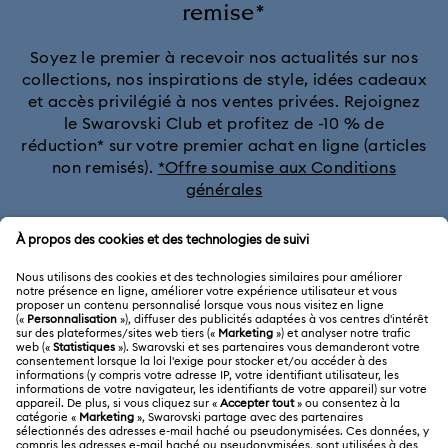
remise*
Soyez le premier à recevoir nos actualités sur nos
collections, nos inspirations de style, idées cadeaux
et accès privilégié à nos ventes privées. Rejoignez
le Swarovski Club et profitez de -10 % de
réduction* sur votre premier achat en ligne (articles
non remisés).
*Offre soumise aux Conditions
générales
Rejoignez le club
SERVICE CLIENTÈLE
Aperçu du service clientèle
A PROPOS
Solde de la carte cadeau