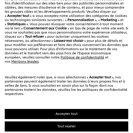
À propos de Swarovski
Statut de réparation
MENTIONS LÉGALES
Emploi & Carrières
Contactez-Nous
Conditions D’Utilisation
Alumni Community
Calculer votre taille
Autres pays/régions
Conditions Générales
English
Deutsch
Español
Français
Pour les professionnels
Rechercher une boutique
Politique De Confidentialité
Sitemap
Gestion Des Cookies
Swarovski Created Diamonds
Mention Légale
Kristallwelten
Copyright ⓒ 2026 Swarovski. Tous droits réservés.
Informations sur REACH
SWAROVSKI et le logo Cygne sont des marques
Code of Conduct & Policies
déposées de Swarovski AG.
Déclaration de consentement relative à la protection des
données