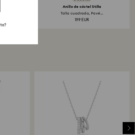
e
Anillo de cóctel Stilla
.
Talla cuadrada, Pavé...
199 EUR
sta?