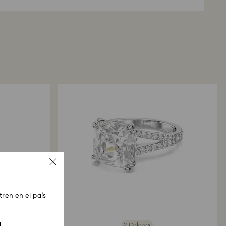
o planeta.
 procesarse las devoluciones?
Concertar una cita
tu paquete de devolución, lo registraremos y
ficación por correo electrónico en cuanto se haya
lución. La transmisión del reembolso dependerá
 de tu entidad financiera y podrían pasar entre 3 y 7
ta que el crédito se aplique al mismo método de
alizar el pedido. El proceso de devolución y
o podría tardar hasta 3 o 4 semanas desde la
.
medio de tienda Swarovski: Las devoluciones se
te el método de pago original y tardará hasta 3 o
n aplicarse el crédito.
ren en el país
2 Colores