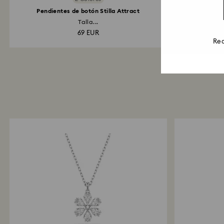
Pendientes de botón Stilla Attract
Talla...
Infi
69 EUR
Rea