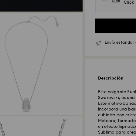
Click
Envío estándar 
Envío Standard - 
Los pedidos realiz
serán procesados 
Tiempo de envío e
Descripción
procesamiento y e
Coste envío están
Este colgante Subl
Envío estándar gr
Swarovski, es una 
Este motivo bañad
incorpora una ba
Envío Exprés - Fed
cubierta con crist
Meteora, formado 
un efecto hipnotiza
Los pedidos realiz
Sublima para crear
serán procesados 