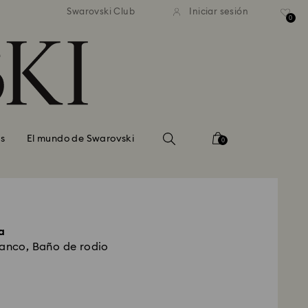
estándar gratuito en pedidos
Envío estándar gratuito en
Swarovski Club
Iniciar sesión
superiores a 99 EUR
superiores a 99 EUR
0
s
El mundo de Swarovski
0
a
lanco, Baño de rodio