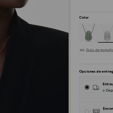
Color
Guía de tamañ
Opciones de entre
Entre
Disp
Encon