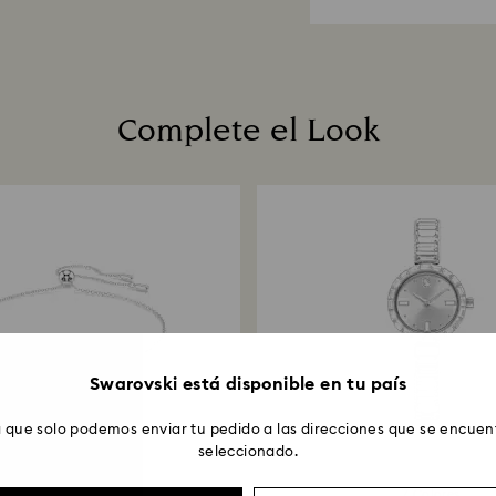
en nuestro hermos
¿Cuánto tardan en
Una vez tengamos 
recibirás una noti
procesado la devo
de las directrices
Complete el Look
días laborales has
pago usado para re
reembolso complet
fecha de franqueo
Devoluciónes por 
procesarán median
7 días laborables e
Swarovski está disponible en tu país
 que solo podemos enviar tu pedido a las direcciones que se encuent
seleccionado.
7 Colores