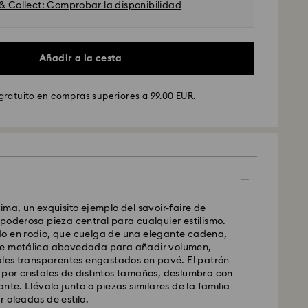
 & Collect: Comprobar la disponibilidad
Añadir a la cesta
gratuito en compras superiores a 99.00 EUR.
GLS
ados de lunes a viernes antes de las 10:00h CET
y enviados el mismo día laboral.
stándar: 4 días laborables después del
nvío.
(5-6 días a las Islas Baleares)
dar: EUR 6.95
ima, un exquisito ejemplo del savoir-faire de
atuito por compras superiores a: EUR 99
poderosa pieza central para cualquier estilismo.
o en rodio, que cuelga de una elegante cadena,
se metálica abovedada para añadir volumen,
Ex
ales transparentes engastados en pavé. El patrón
por cristales de distintos tamaños, deslumbra con
nte. Llévalo junto a piezas similares de la familia
ados de lunes a viernes antes de las 14:30h CET
 oleadas de estilo.
y enviados el mismo día laboral.