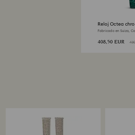
Reloj Octea chr
Fabricado en Suiza, Co
Acabado tono oro ros
408,50 EUR
43