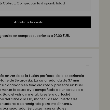
 & Collect: Comprobar la disponibilidad
Añadir a la cesta
gratuito en compras superiores a 99.00 EUR.
afo en verde es la fusión perfecta de la experiencia
GLS
ir-faire de Swarovski. La caja redonda de 37 mm
n un acabado en tono oro rosa y presenta un bisel
cramente facetado y acompañado de un círculo de
ados de lunes a viernes antes de las 10:00h CET
 Bajo el vidrio mineral, la esfera guilloché
y enviados el mismo día laboral.
po del cisne a las 12, manecillas recubiertas de
stándar: 4 días laborables después del
ontadores de cronógrafo para medir horas,
nvío.
(5-6 días a las Islas Baleares)
 por separado. Se utilizan seis cristales