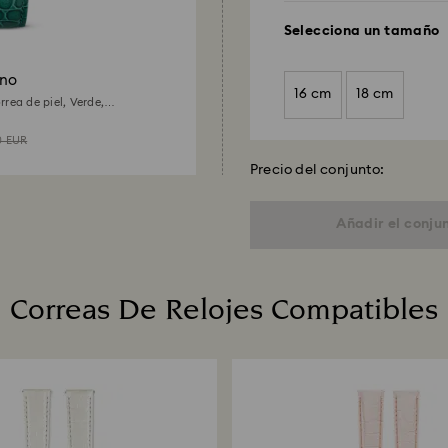
Selecciona un tamaño
ono
16 cm
18 cm
rrea de piel, Verde,
a
0 EUR
Precio del conjunto:
Añadir el conjun
Correas De Relojes Compatibles