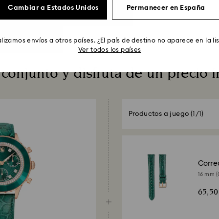
Cambiar a Estados Unidos
Permanecer en España
lizamos envíos a otros países. ¿El país de destino no aparece en la li
Ver todos los países
 conjunto y disfruta de un precio i
Productos a juego
(1/1)
Correa
16 mm (0
costura
65,5