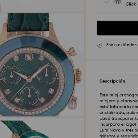
Click
Envío estándar 
Descripción
Este reloj cronógr
Envío Standard - 
relojera y el savo
está fabricada co
cristalizado, pul
Los pedidos realiz
pavé transparente.
serán procesados 
incorpora el logoti
Tiempo de envío e
LumiNova y tres c
procesamiento y e
minutos y segundos