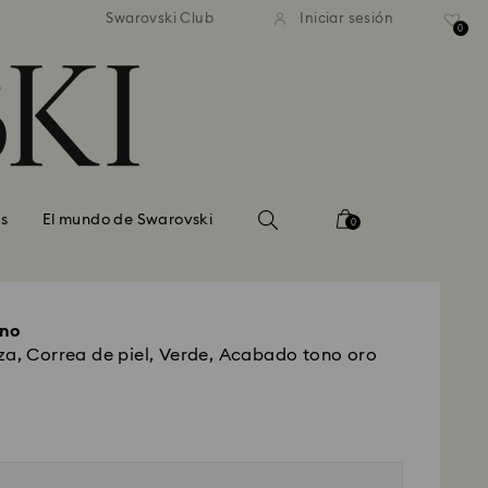
estándar gratuito en pedidos
Envío estándar gratuito en
Swarovski Club
Iniciar sesión
superiores a 99 EUR
superiores a 99 EUR
0
s
El mundo de Swarovski
0
ono
za, Correa de piel, Verde, Acabado tono oro