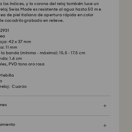
dar: EUR 6.95
 los índices, y la corona del reloj también luce un
atuito por compras superiores a: EUR 99
e reloj Swiss Made es resistente al agua hasta 50 m e
ea de piel italiana de apertura rápida en color
de cocodrilo grabado en relieve.
Ex
72931
tea
ados de lunes a viernes antes de las 14:30h CET
aja: 42 x 37 mm
y enviados el mismo día laboral.
ja: 11 mm
prés: 1-2 días laborables después del
e la banda (mínima - máxima): 15.5 - 17.5 cm
nvío.
nda: 1.6 cm
 : EUR 19
ales, PVD tono oro rosa
 Hebilla
 realizar envíos a apartados postales ni a
a
O (direcciones del ejército y de la marina). Los
reloj: Cuarzo
n siendo propiedad de Swarovski hasta la recepción
ones
 Crystal Myriad, con Licencia y Creators Lab,es
en cuenta que pueden pasar hasta 2 semanas
 sea todavía más especial con una bolsa premium
víe el paquete y se le enviara una notificación por
marca y un envoltorio colorido. Además puedes
imiento
.
 personalizado.