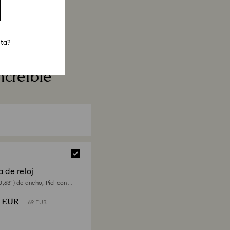
sta?
ncreíble
 de reloj
,63") de ancho, Piel con
, Verde
0 EUR
69 EUR