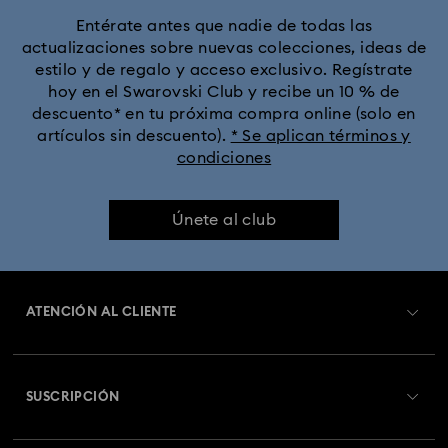
Entérate antes que nadie de todas las
actualizaciones sobre nuevas colecciones, ideas de
Colección Cápsula Ariana Grande x Swarovski
estilo y de regalo y acceso exclusivo. Regístrate
hoy en el Swarovski Club y recibe un 10 % de
Colección Dextera
Colección Dulcis
descuento* en tu próxima compra online (solo en
artículos sin descuento).
* Se aplican términos y
condiciones
Colección Florere
Colección Gema
Colección Harmonia
Colección Holiday Cheers
Únete al club
Colección Holiday Magic
Colección Hyperbola
ATENCIÓN AL CLIENTE
Colección Idyllia
Colección Idyllia Lilia
Información general del servicio al cliente
Colección Imber
Colección Lucent
Colección Luna
SUSCRIPCIÓN
Estado del pedido
Colección Matrix
Colección Matrix Tennis
Registrarse