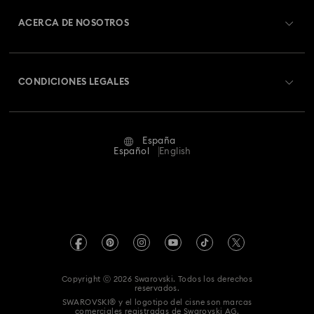
Saldo de la tarjeta regalo
ACERCA DE NOSOTROS
Colección Matrix Vittore
Colección Mesmera
Swarovski Club
Envío
Acerca de Swarovski
Colección Millenia
Colección Numina
Swarovski Crystal Society (SCS)
Cambios y devoluciones
CONDICIONES LEGALES
Trabaja con nosotros
Colección Orbita
Colección Signum
Estado de la reparación
Condiciones De Uso
Alumni Community
Colección Stilla
Colección Swan
Colección Una
España
Contacto
Terminos & Condiciones
Español
English
Para profesionales
Colección de Figuras y Joyas de Hulk
Guía de tamaños
Política De Privacidad
Mapa Web
Colección de Figuras y Joyas de Iron Man
Buscador de tiendas
Pie De Imprenta
Swarovski Created Diamonds
Reserva una cita
Colección de Figuras y Joyas de Mickey Mouse
Información sobre REACH
Kristallwelten
Copyright ⓒ 2026 Swarovski. Todos los derechos
Declaración de consentimiento de protección de datos
reservados.
Colección de Figuras y Joyas de Minnie Mouse
Code of Conduct & Policies
SWAROVSKI® y el logotipo del cisne son marcas
comerciales registradas de Swarovski AG.