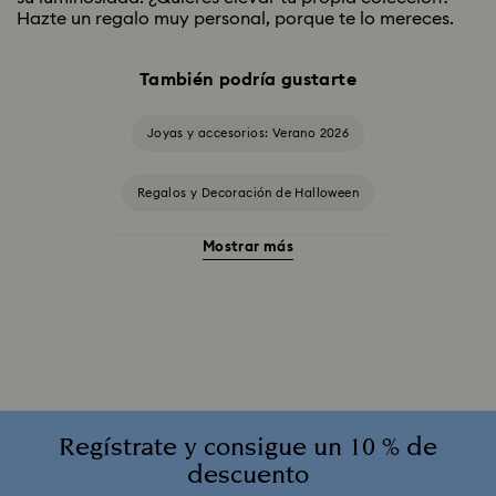
Hazte un regalo muy personal, porque te lo mereces.
También podría gustarte
Joyas y accesorios: Verano 2026
Regalos y Decoración de Halloween
Mostrar más
Accesorios y Figuritas de El gato de Cheshire
Adornos Edición Anual 2025-2026
Colección Alicia en el país de las maravillas
Colección Angelic
Colección Chroma
Regístrate y consigue un 10 % de
descuento
Colección Constella
Colección Curiosa