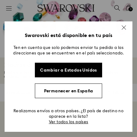
Accesskeys list
0
0 - Header
1 - Main content
2 - Footer
Swarovski está disponible en tu país
3 - Filter
Ten en cuenta que solo podemos enviar tu pedido a las
direcciones que se encuentren en el país seleccionado.
4 - Search results
Piedras de nacimiento de octubre
Cambiar a Estados Unidos
Inspírate en los diferentes significados de la piedra de nacimiento de
octubre...
Leer más
Permanecer en España
0 resultados
Filtros
Filtros
Realizamos envíos a otros países. ¿El país de destino no
Mostrando 0 de 0 productos
aparece en la lista?
Ver todos los países