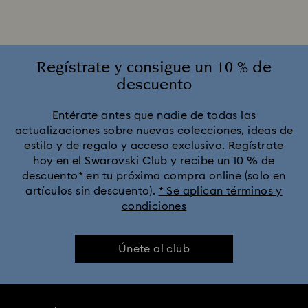
Colección Alicia en el país de las maravillas
Colección Angelic
Colección Chroma
Regístrate y consigue un 10 % de
descuento
Colección Constella
Colección Curiosa
Entérate antes que nadie de todas las
actualizaciones sobre nuevas colecciones, ideas de
Colección Cápsula Ariana Grande x Swarovski
estilo y de regalo y acceso exclusivo. Regístrate
hoy en el Swarovski Club y recibe un 10 % de
Colección Dextera
Colección Dulcis
descuento* en tu próxima compra online (solo en
artículos sin descuento).
* Se aplican términos y
condiciones
Colección Florere
Colección Gema
Colección Harmonia
Colección Holiday Cheers
Únete al club
Colección Holiday Magic
Colección Hyperbola