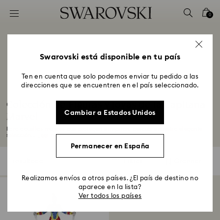
Accesskeys list
0
0 - Header
1 - Main content
2 - Footer
Swarovski está disponible en tu país
3 - Filter
Ten en cuenta que solo podemos enviar tu pedido a las
direcciones que se encuentren en el país seleccionado.
4 - Search results
Colección de Figuras y Joyas de la Capitana
Cambiar a Estados Unidos
Marvel
Para aquellas mujeres que protegen e inspiran, descubre nuestra elegante
selección...
Leer más
Permanecer en España
1 resultado
Filtros
Ordenar
Filtros
Ordenar
Realizamos envíos a otros países. ¿El país de destino no
aparece en la lista?
Ver todos los países