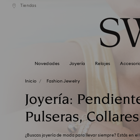
stándar gratuito en pedidos
Envío estándar gratuito en 
Tiendas
Accesskeys list
superiores a 99 EUR
superiores a 99 EUR
0 - Header
1 - Main content
2 - Footer
3 - Filter
4 - Search results
Novedades
Joyería
Relojes
Accesori
Inicio
Fashion Jewelry
Joyería: Pendient
Pulseras, Collares
¿Buscas joyería de moda para llevar siempre? Estás en el l