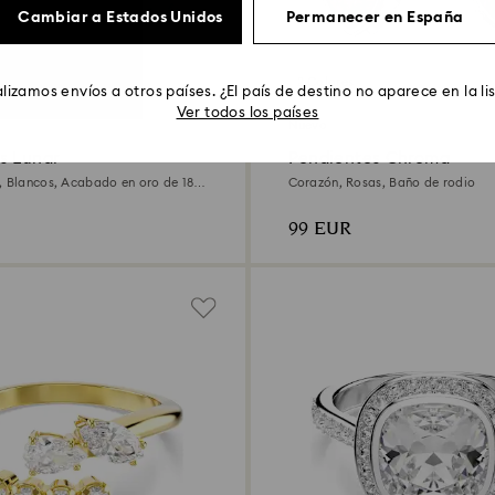
Cambiar a Estados Unidos
Permanecer en España
2 Colores
lizamos envíos a otros países. ¿El país de destino no aparece en la li
Ver todos los países
Nuevo
s Lunar
Pendientes Chroma
, Blancos, Acabado en oro de 18
Corazón, Rosas, Baño de rodio
99 EUR