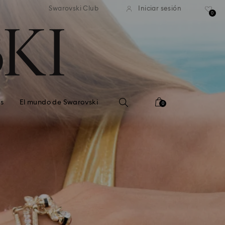
estándar gratuito en pedidos
Envío estándar gratuito en
Swarovski Club
Iniciar sesión
superiores a 99 EUR
superiores a 99 EUR
0
s
El mundo de Swarovski
0