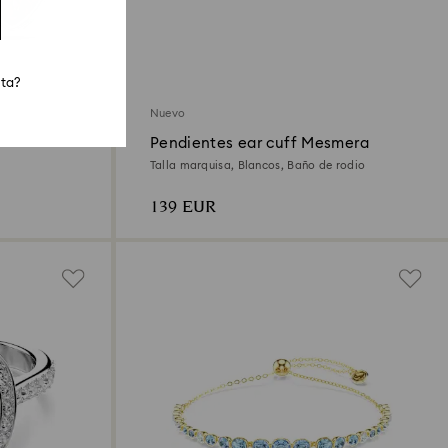
sta?
Nuevo
Pendientes ear cuff Mesmera
Talla marquisa, Blancos, Baño de rodio
139 EUR