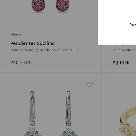
2 Colores
Rea
Nuevo
Nuevo
Pendientes Sublima
Pendiente
Talla pera, Rojos, Acabado en oro de 18
Talla ovalada
quilates
quilates
230 EUR
89 EUR