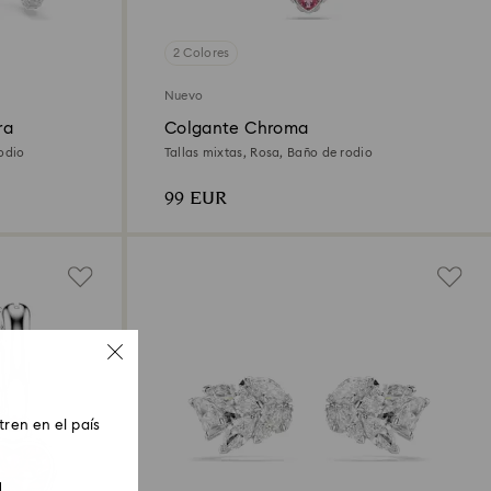
2 Colores
Nuevo
ra
Colgante Chroma
odio
Tallas mixtas, Rosa, Baño de rodio
99 EUR
ren en el país