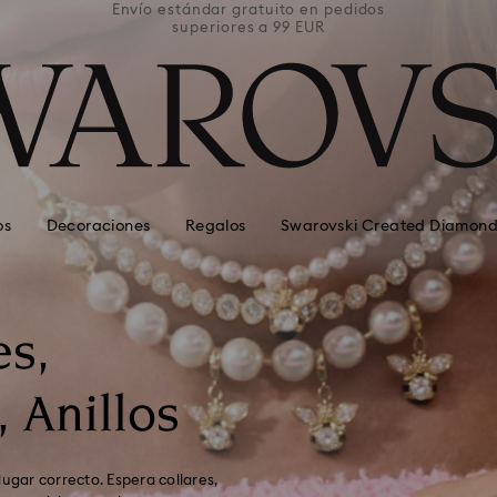
pedidos
Envío estándar gratuito en pedidos
Envío 
superiores a 99 EUR
os
Decoraciones
Regalos
Swarovski Created Diamond
es,
, Anillos
ugar correcto. Espera collares,