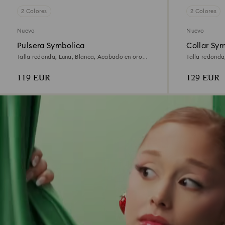
2 Colores
2 Colores
Nuevo
Nuevo
Pulsera Symbolica
Collar Sy
Talla redonda, Luna, Blanca, Acabado en oro
Talla redonda
de 18 quilates
119 EUR
129 EUR