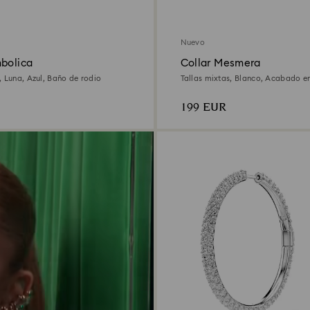
Nuevo
mbolica
Collar Mesmera
, Luna, Azul, Baño de rodio
Tallas mixtas, Blanco, Acabado en
quilates
199 EUR