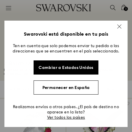
Accesskeys list
0
0 - Header
1 - Main content
2 - Footer
Swarovski está disponible en tu país
3 - Filter
Ten en cuenta que solo podemos enviar tu pedido a las
direcciones que se encuentren en el país seleccionado.
4 - Search results
Figuras de animales de cristal
Cambiar a Estados Unidos
Inspirada en la naturaleza, nuestra divertida colección de figuras de
animales...
Leer más
Permanecer en España
16 resultados
Filtros
Ordenar
Filtros
Ordenar
Realizamos envíos a otros países. ¿El país de destino no
aparece en la lista?
Ver todos los países