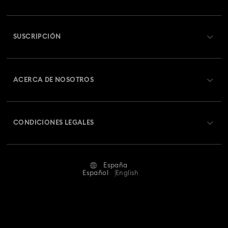
Información general del servicio al cliente
SUSCRIPCIÓN
Estado del pedido
Registrarse
Saldo de la tarjeta regalo
ACERCA DE NOSOTROS
Swarovski Club
Envío
Acerca de Swarovski
Swarovski Crystal Society (SCS)
Cambios y devoluciones
CONDICIONES LEGALES
Trabaja con nosotros
Estado de la reparación
Condiciones De Uso
Alumni Community
España
Contacto
Terminos & Condiciones
Español
English
Para profesionales
Guía de tamaños
Política De Privacidad
Mapa Web
Buscador de tiendas
Pie De Imprenta