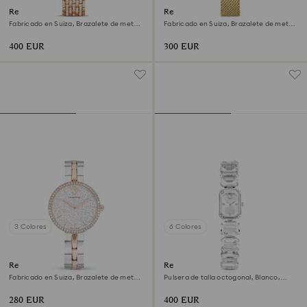
Reloj Imber
Reloj Clarica
Fabricado en Suiza, Brazalete de metal,
Fabricado en Suiza, Brazalete de metal,
Tono oro rosa, Acabado tono oro rosa
Tono dorado, Acabado tono oro
400 EUR
300 EUR
3 Colores
6 Colores
Reloj Cosmopolitan
Reloj
Fabricado en Suiza, Brazalete de metal,
Pulsera de talla octogonal, Blanco,
Tono plateado, Combinación de
Acero inoxidable
acabados metálicos
280 EUR
400 EUR