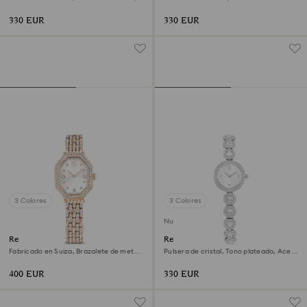
Blanco, Acero inoxidable
Tono plateado, Acero inoxidable
330 EUR
330 EUR
3 Colores
3 Colores
Nuevo
Reloj Dextera octagon
Reloj Una Angelic
Fabricado en Suiza, Brazalete de metal,
Pulsera de cristal, Tono plateado, Acero
Tono dorado, Acabado tono oro rosa
inoxidable
400 EUR
330 EUR