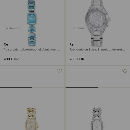
6 Colores
2 Colores
Reloj
Reloj Dextera lux
Pulsera de talla octogonal, Azul, Acero
Fabricado en Suiza, Brazalete de metal,
inoxidable
Tono plateado, Acero inoxidable
400 EUR
700 EUR