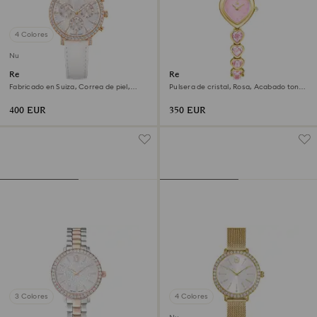
4 Colores
Nuevo
Reloj Matrix tennis chrono
Reloj Idyllia Heart
Fabricado en Suiza, Correa de piel,
Pulsera de cristal, Rosa, Acabado tono
Tono oro rosa, Acabado tono oro rosa
oro
400 EUR
350 EUR
3 Colores
4 Colores