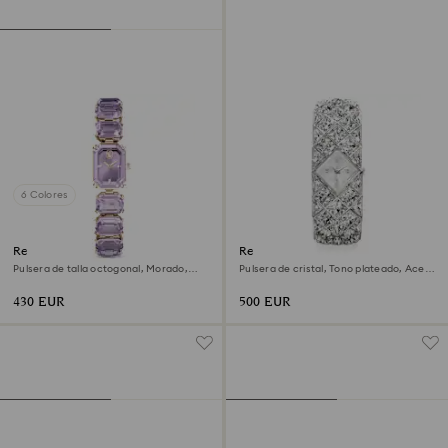
6 Colores
Reloj
Reloj Curiosa bangle
Pulsera de talla octogonal, Morado,
Pulsera de cristal, Tono plateado, Acero
Acabado tono oro champán
inoxidable
430 EUR
500 EUR