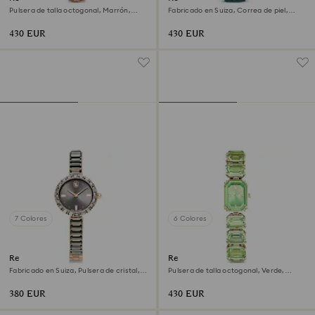
Pulsera de talla octogonal, Marrón,
Fabricado en Suiza, Correa de piel,
Acabado tono oro champán
Verde, Acabado tono oro rosa
430 EUR
430 EUR
7 Colores
6 Colores
Reloj Matrix bangle
Reloj
Fabricado en Suiza, Pulsera de cristal,
Pulsera de talla octogonal, Verde,
Gris, Acabado tono oro rosa
Acabado tono oro champán
380 EUR
430 EUR