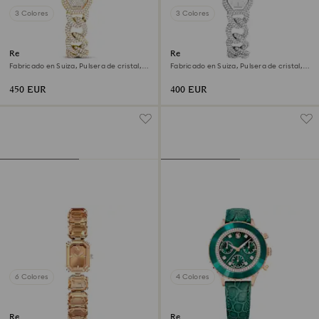
3 Colores
3 Colores
Reloj Dextera chain
Reloj Dextera chain
Fabricado en Suiza, Pulsera de cristal,
Fabricado en Suiza, Pulsera de cristal,
Tono dorado, Acabado tono oro
Tono plateado, Acero inoxidable
450 EUR
400 EUR
6 Colores
4 Colores
Reloj
Reloj Octea chrono