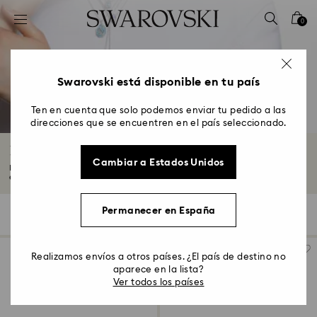
Accesskeys list
0
0 - Header
1 - Main content
2 - Footer
Swarovski está disponible en tu país
3 - Filter
Ten en cuenta que solo podemos enviar tu pedido a las
direcciones que se encuentren en el país seleccionado.
4 - Search results
Relojes de Mujer
Cambiar a Estados Unidos
Nuestros relojes de mujer combiadornos impresionantes y acabados
elegantes...
Leer más
Permanecer en España
92 resultados
Filtros
Ordenar
Filtros
Ordenar
Realizamos envíos a otros países. ¿El país de destino no
aparece en la lista?
Ver todos los países