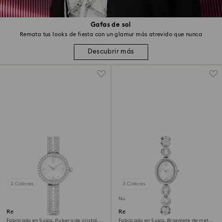
Gafas de sol
Remata tus looks de fiesta con un glamur más atrevido que nunca
Descubrir más
3 Colores
3 Colores
Nuevo
Reloj Matrix pearl bangle
Reloj Imber oval
Fabricado en Suiza, Pulsera de cristal,
Fabricado en Suiza, Brazalete de metal,