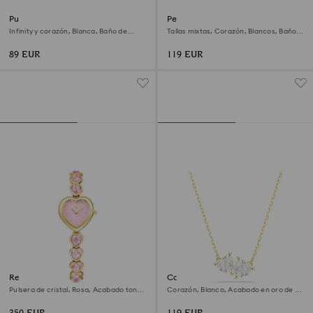
Pulsera Hyperbola
Pendientes de botón Ariana
Grande x Swarovski
Infinity y corazón, Blanca, Baño de
Tallas mixtas, Corazón, Blancos, Baño
rodio
de rodio
89 EUR
119 EUR
Reloj Idyllia Heart
Collar Mesmera
Pulsera de cristal, Rosa, Acabado tono
Corazón, Blanco, Acabado en oro de 18
oro
quilates