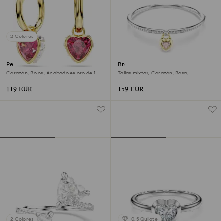
2 Colores
Pendientes Chroma
Brazalete Idyllia
Corazón, Rojos, Acabado en oro de 18
Tallas mixtas, Corazón, Rosa,
quilates
Combinación de acabados metálicos
119 EUR
159 EUR
2 Colores
0.5 Quilate