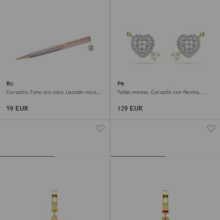
Bolígrafo Crystalline
Pendientes de botón Idyllia
Corazón, Tono oro rosa, Lacado rosa,
Tallas mixtas, Corazón con flecha,
baño tono oro rosa
Blancos, Combinación de acabados
metálicos
59 EUR
129 EUR