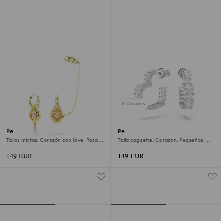
3 Colores
Pendientes de gota con
Pendientes de aro Matrix
pendiente ear cuff Idyllia
Tallas mixtas, Corazón con llave, Rosa,
Talla baguette, Corazón, Pequeños,
Acabado en oro de 18 quilates
Blancos, Baño de rodio
149 EUR
149 EUR