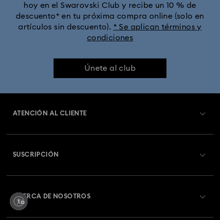
hoy en el Swarovski Club y recibe un 10 % de
Colección Dextera
Colección Dulcis
descuento* en tu próxima compra online (solo en
artículos sin descuento).
* Se aplican términos y
condiciones
Colección Florere
Colección Gema
Colección Harmonia
Colección Holiday Cheers
Únete al club
Colección Holiday Magic
Colección Hyperbola
ATENCIÓN AL CLIENTE
Colección Idyllia
Colección Idyllia Lilia
Información general del servicio al cliente
Colección Imber
Colección Lucent
Colección Luna
SUSCRIPCIÓN
Estado del pedido
Colección Matrix
Colección Matrix Tennis
Registrarse
Saldo de la tarjeta regalo
ACERCA DE NOSOTROS
Colección Matrix Vittore
Colección Mesmera
Swarovski Club
Envío