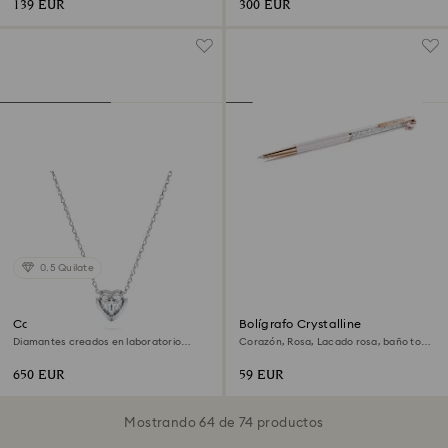
139 EUR
300 EUR
0.5 Quilate
Colgante Eternity
Bolígrafo Crystalline
Diamantes creados en laboratorio
Corazón, Rosa, Lacado rosa, baño tono
(peso total de 0,5 quilates), Forma de
oro rosa
corazón, Plata de ley
650 EUR
59 EUR
Mostrando 64 de 74 productos