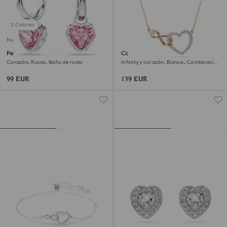
2 Colores
Nuevo
Pendientes Chroma
Collar Hyperbola
Corazón, Rosas, Baño de rodio
Infinity y corazón, Blanco, Combinación
de acabados metálicos
99 EUR
139 EUR