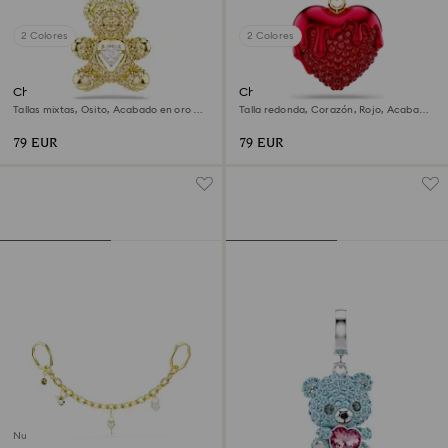
2 Colores
2 Colores
Charm Idyllia
Charm Idyllia
Tallas mixtas, Osito, Acabado en oro de
Talla redonda, Corazón, Rojo, Acabado
18 quilates
en oro de 18 quilates
79 EUR
79 EUR
Nuevo