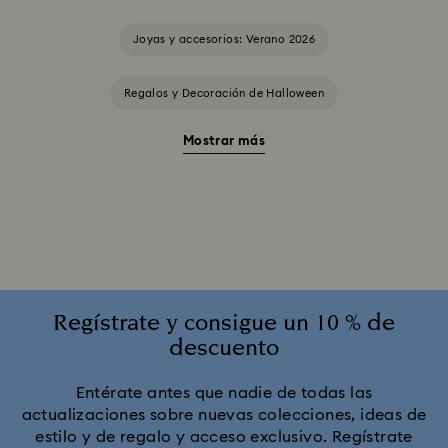
Joyas y accesorios: Verano 2026
Regalos y Decoración de Halloween
Mostrar más
Accesorios y Figuritas de El gato de Cheshire
Adornos Edición Anual 2025-2026
Colección Alicia en el país de las maravillas
Colección Angelic
Colección Chroma
Regístrate y consigue un 10 % de
descuento
Colección Constella
Colección Curiosa
Entérate antes que nadie de todas las
actualizaciones sobre nuevas colecciones, ideas de
Colección Cápsula Ariana Grande x Swarovski
estilo y de regalo y acceso exclusivo. Regístrate