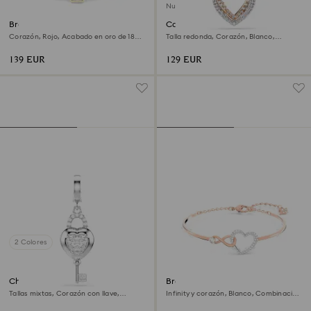
Nuevo
Brazalete Chroma
Collar Hyperbola
Corazón, Rojo, Acabado en oro de 18
Talla redonda, Corazón, Blanco,
quilates
Combinación de acabados metálicos
139 EUR
129 EUR
2 Colores
Charm Idyllia
Brazalete Hyperbola
Tallas mixtas, Corazón con llave,
Infinity y corazón, Blanco, Combinación
Blanco, Baño de rodio
de acabados metálicos