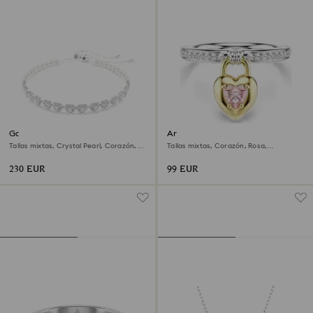
Gargantilla Ariana Grande x
Anillo con motivo Idyllia
Swarovski
Tallas mixtas, Crystal Pearl, Corazón,
Tallas mixtas, Corazón, Rosa,
Blanca, Baño de rodio
Combinación de acabados metálicos
230 EUR
99 EUR