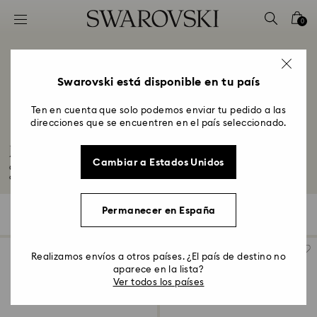
Accesskeys list
0
0 - Header
1 - Main content
2 - Footer
Swarovski está disponible en tu país
3 - Filter
Ten en cuenta que solo podemos enviar tu pedido a las
direcciones que se encuentren en el país seleccionado.
4 - Search results
Joyas, figuras y charms de corazón
Cambiar a Estados Unidos
Celebra el amor con nuestra selección de joyas con corazones. Descubre
collares...
Leer más
Permanecer en España
74 resultados
Filtros
Ordenar
Filtros
Ordenar
Realizamos envíos a otros países. ¿El país de destino no
aparece en la lista?
Ver todos los países