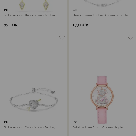
Pendientes Idyllia
Collar Idyllia
Tallas mixtas, Corazón con flecha,
Corazón con flecha, Blanco, Baño de
Blancos, Acabado en oro de 18 quilates
rodio
99 EUR
199 EUR
Pulsera Idyllia
Reloj Teddy
Tallas mixtas, Corazón con flecha,
Fabricado en Suiza, Correa de piel,
Blanca, Baño de rodio
Rosa, Acabado tono oro rosa