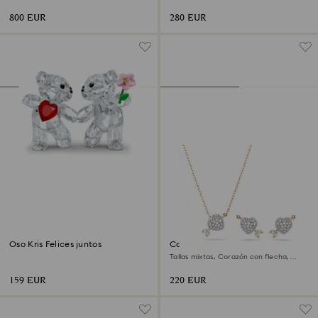
Acabado en oro de 18 quilates
en oro de 18 quilates
800 EUR
280 EUR
Oso Kris Felices juntos
Conjunto Idyllia
Tallas mixtas, Corazón con flecha,
Blanco, Acabado en oro rosa de 18
quilates
159 EUR
220 EUR