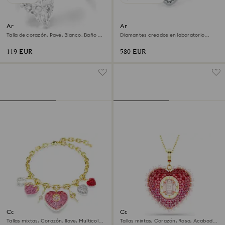
Anillo abierto Mesmera
Anillo solitario Eternity
Talla de corazón, Pavé, Blanco, Baño de
Diamantes creados en laboratorio
rodio
(peso total de 0,5 quilates), Forma de
corazón, Plata de ley
119 EUR
580 EUR
Collar Idyllia
Colgante Idyllia
Tallas mixtas, Corazón, llave, Multicolor,
Tallas mixtas, Corazón, Rosa, Acabado