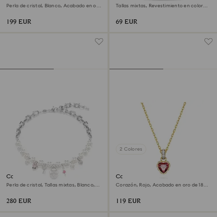
Perla de cristal, Blanco, Acabado en oro
Tallas mixtas, Revestimiento en color
de 18 quilates
perla, Corazón, Blanco, Baño de rodio
199 EUR
69 EUR
2 Colores
Collar Idyllia
Colgante Chroma
Perla de cristal, Tallas mixtas, Blanco,
Corazón, Rojo, Acabado en oro de 18
Baño de rodio
quilates
280 EUR
119 EUR