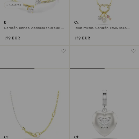
2 Colores
Brazalete Mesmera
Colgante Idyllia
Corazón, Blanco, Acabado en oro de 18
Tallas mixtas, Corazón, llave, Rosa,
quilates
Acabado en oro de 18 quilates
159 EUR
159 EUR
Collar Idyllia
Charm Idyllia