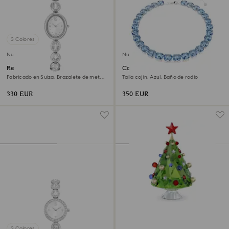
3 Colores
Nuevo
Nuevo
Reloj Imber oval
Collar Millenia
Fabricado en Suiza, Brazalete de metal,
Talla cojin, Azul, Baño de rodio
Tono plateado, Acero inoxidable
330 EUR
350 EUR
3 Colores