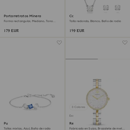
Portarretratos Minera
Conjunto Stilla
Forma rectangular, Mediano, Tono
Talla redonda, Blanco, Baño de rodio
plateado
179 EUR
159 EUR
3 Colores
Exclusivo online
Pulsera Mesmera
Reloj Cosmopolitan
Tallas mixtas, Azul, Baño de rodio
Fabricado en Suiza, Brazalete de metal,