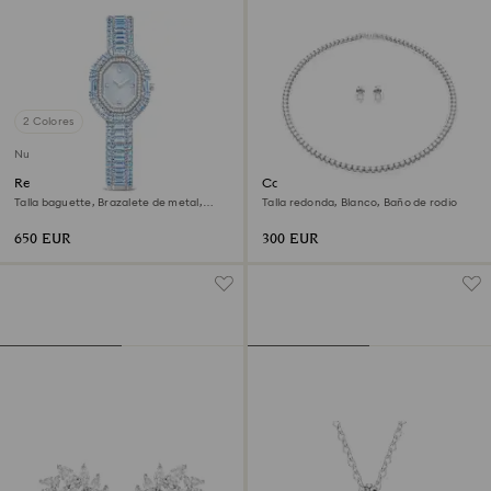
2 Colores
Nuevo
Reloj Matrix octagon
Conjunto Matrix Tennis
Talla baguette, Brazalete de metal,
Talla redonda, Blanco, Baño de rodio
Azul, Acero inoxidable
650 EUR
300 EUR