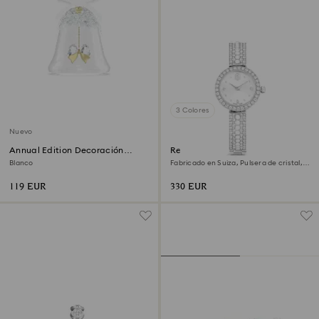
3 Colores
Nuevo
Annual Edition Decoración
Reloj Matrix pearl bangle
Campana 2026
Blanco
Fabricado en Suiza, Pulsera de cristal,
Blanco, Acero inoxidable
119 EUR
330 EUR