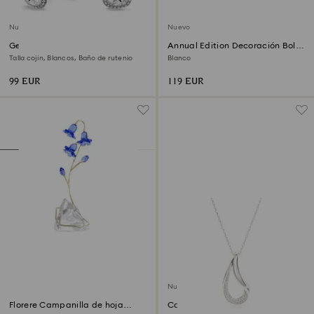
Nuevo
Nuevo
Gemelos Una Angelic
Annual Edition Decoración Bola
2026
Talla cojin, Blancos, Baño de rutenio
Blanco
99 EUR
119 EUR
Nuevo
Florere Campanilla de hoja
Colgante Swarovski Classica