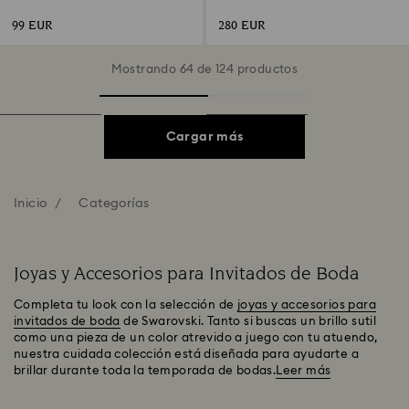
Tono plateado, Combinación de
acabados metálicos
99 EUR
280 EUR
Mostrando 64 de 124 productos
Cargar más
Inicio
Categorías
Joyas y Accesorios para Invitados de Boda
Completa tu look con la selección de
joyas y accesorios para
invitados de boda
de Swarovski. Tanto si buscas un brillo sutil
como una pieza de un color atrevido a juego con tu atuendo,
nuestra cuidada colección está diseñada para ayudarte a
brillar durante toda la temporada de bodas.
Leer más