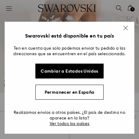
Accesskeys list
0
0 - Header
1 - Main content
2 - Footer
Swarovski está disponible en tu país
3 - Filter
Ten en cuenta que solo podemos enviar tu pedido a las
direcciones que se encuentren en el país seleccionado.
4 - Search results
Regalos de boda, Regalos para las damas de
Cambiar a Estados Unidos
honor y Regalos para la novia
Si buscas un regalo para la despedida de soltera o una sorpresa de última
hora...
Leer más
Permanecer en España
124 resultados
Filtros
Ordenar
Filtros
Ordenar
Realizamos envíos a otros países. ¿El país de destino no
aparece en la lista?
Ver todos los países