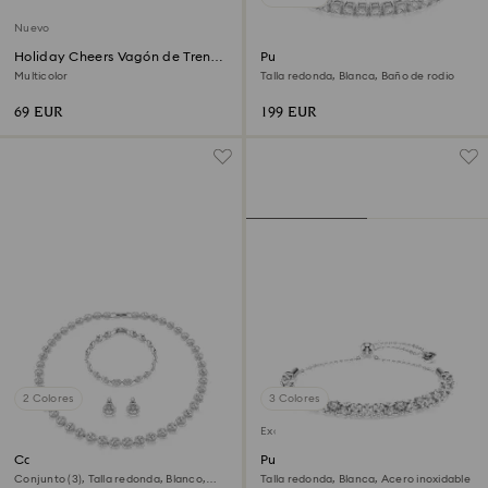
Nuevo
Holiday Cheers Vagón de Tren
Pulsera Matrix Tennis
Edición Anual 2026
Multicolor
Talla redonda, Blanca, Baño de rodio
69 EUR
199 EUR
2 Colores
3 Colores
Exclusivo online
Conjunto Una Angelic
Pulsera Dextera
Conjunto (3), Talla redonda, Blanco,
Talla redonda, Blanca, Acero inoxidable