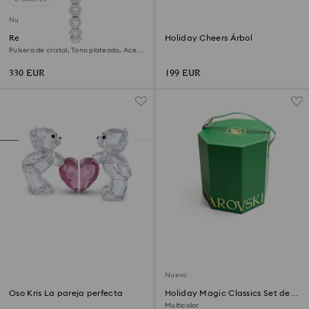
Nuevo
Reloj Una Angelic
Holiday Cheers Árbol
Pulsera de cristal, Tono plateado, Acero
inoxidable
330 EUR
199 EUR
Nuevo
Oso Kris La pareja perfecta
Holiday Magic Classics Set de
Decoraciones para el Árbol
Multicolor