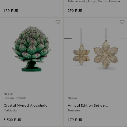
redondeada
Talla redonda, Largo, Blanco, Plata de
ley
139 EUR
250 EUR
Nuevo
Edición Limitada
Nuevo
Crystal Myriad Alcachofa
Annual Edition Set de
decoraciones 3D Festive 2026
Multicolor
Tono oro
5.500 EUR
179 EUR