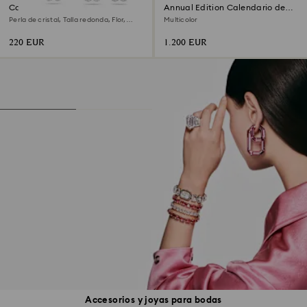
Conjunto Ariana Grande x
Annual Edition Calendario de
Swarovski
Adviento 2026
Perla de cristal, Talla redonda, Flor,
Multicolor
Blanco, Baño de rodio
220 EUR
1.200 EUR
Accesorios y joyas para bodas