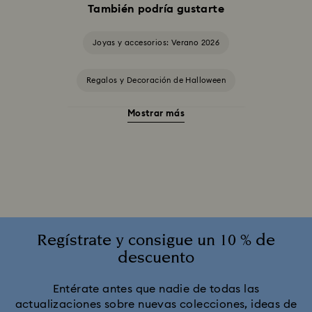
También podría gustarte
Joyas y accesorios: Verano 2026
Regalos y Decoración de Halloween
Mostrar más
Accesorios y Figuritas de El gato de Cheshire
Adornos Edición Anual 2025-2026
Colección Alicia en el país de las maravillas
Colección Angelic
Colección Chroma
Regístrate y consigue un 10 % de
descuento
Colección Constella
Colección Curiosa
Entérate antes que nadie de todas las
actualizaciones sobre nuevas colecciones, ideas de
Colección Cápsula Ariana Grande x Swarovski