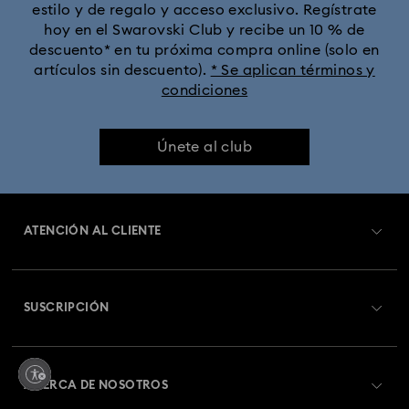
estilo y de regalo y acceso exclusivo. Regístrate
hoy en el Swarovski Club y recibe un 10 % de
Colección Dextera
Colección Dulcis
descuento* en tu próxima compra online (solo en
artículos sin descuento).
* Se aplican términos y
condiciones
Colección Florere
Colección Gema
Colección Harmonia
Colección Holiday Cheers
Únete al club
Colección Holiday Magic
Colección Hyperbola
ATENCIÓN AL CLIENTE
Colección Idyllia
Colección Idyllia Lilia
Información general del servicio al cliente
Colección Imber
Colección Lucent
Colección Luna
SUSCRIPCIÓN
Estado del pedido
Colección Matrix
Colección Matrix Tennis
Registrarse
Saldo de la tarjeta regalo
ACERCA DE NOSOTROS
Colección Matrix Vittore
Colección Mesmera
Swarovski Club