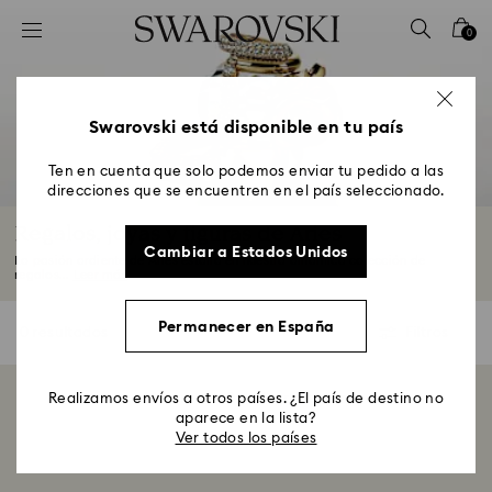
Accesskeys list
0
0 - Header
1 - Main content
2 - Footer
Swarovski está disponible en tu país
3 - Filter
Ten en cuenta que solo podemos enviar tu pedido a las
direcciones que se encuentren en el país seleccionado.
4 - Search results
Regalos, joyas y figuras de Aries
Cambiar a Estados Unidos
La pasión ardiente de Aries estalla en nuestra dinámica colección de
regalos...
Leer más
Permanecer en España
0 resultados
Filtros
Filtros
Realizamos envíos a otros países. ¿El país de destino no
Mostrando 0 de 0 productos
aparece en la lista?
Ver todos los países