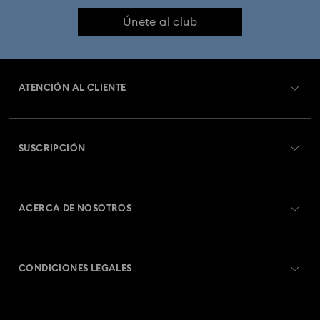
Colección Harmonia
Colección Holiday Cheers
Únete al club
Colección Holiday Magic
Colección Hyperbola
ATENCIÓN AL CLIENTE
Colección Idyllia
Colección Idyllia Lilia
Información general del servicio al cliente
Colección Imber
Colección Lucent
Colección Luna
SUSCRIPCIÓN
Estado del pedido
Colección Matrix
Colección Matrix Tennis
Registrarse
Saldo de la tarjeta regalo
ACERCA DE NOSOTROS
Colección Matrix Vittore
Colección Mesmera
Swarovski Club
Envío
Acerca de Swarovski
Colección Millenia
Colección Numina
Swarovski Crystal Society (SCS)
Cambios y devoluciones
CONDICIONES LEGALES
Trabaja con nosotros
Colección Orbita
Colección Signum
Estado de la reparación
Condiciones De Uso
Alumni Community