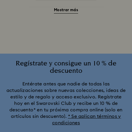
Mostrar más
Accesorios y Figuritas de El gato de Cheshire
Adornos Edición Anual 2025-2026
Colección Alicia en el país de las maravillas
Colección Angelic
Colección Chroma
Regístrate y consigue un 10 % de
descuento
Colección Constella
Colección Curiosa
Entérate antes que nadie de todas las
actualizaciones sobre nuevas colecciones, ideas de
Colección Cápsula Ariana Grande x Swarovski
estilo y de regalo y acceso exclusivo. Regístrate
hoy en el Swarovski Club y recibe un 10 % de
Colección Dextera
Colección Dulcis
descuento* en tu próxima compra online (solo en
artículos sin descuento).
* Se aplican términos y
condiciones
Colección Florere
Colección Gema