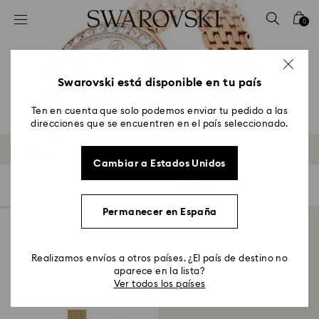
Accesskeys list
0
0 - Header
1 - Main content
2 - Footer
Swarovski está disponible en tu país
3 - Filter
Ten en cuenta que solo podemos enviar tu pedido a las
direcciones que se encuentren en el país seleccionado.
4 - Search results
Relojes
Cambiar a Estados Unidos
1 resultado
Filtros
Ordenar
Filtros
Ordenar
Permanecer en España
Realizamos envíos a otros países. ¿El país de destino no
aparece en la lista?
Ver todos los países