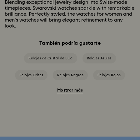
Blending exceptional jewelry design into Swiss-made
timepieces, Swarovski watches sparkle with remarkable
brilliance. Perfectly styled, the watches for women and
men’s watches will bring elegant refinement to any
look.
También podría gustarte
Relojes de Cristal de Lujo
Relojes Azules
Relojes Grises
Relojes Negros
Relojes Rojos
Mostrar más
Relojes beis
Relojes blancos
Relojes en Tono Plateado
Relojes rosas
Relojes verdes
Colección Cosmopolitan