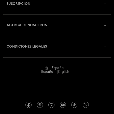
SUSCRIPCIÓN
Estado del pedido
Colección de relojes Dextera Octagon
Registrarse
Saldo de la tarjeta regalo
ACERCA DE NOSOTROS
Colección de relojes Imber Bangle
Swarovski Club
Envío
Acerca de Swarovski
Colección de relojes Imber Oval
Swarovski Crystal Society (SCS)
Cambios y devoluciones
CONDICIONES LEGALES
Trabaja con nosotros
Colección de relojes Matrix Octagon
Estado de la reparación
Condiciones De Uso
Alumni Community
Colección de relojes Matrix Tennis
España
Contacto
Terminos & Condiciones
Español
English
Para profesionales
Colección de relojes de cristal Imber
Guía de tamaños
Política De Privacidad
Mapa Web
Colección de relojes inspirada en Millenia
Buscador de tiendas
Pie De Imprenta
Swarovski Created Diamonds
Reserva una cita
Colección de relojes rígidos Sublima
Información sobre REACH
Kristallwelten