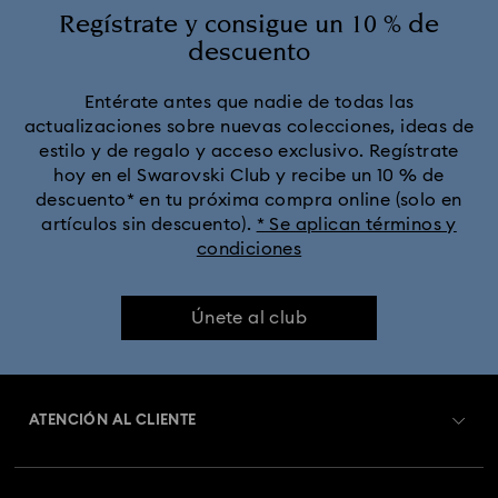
Colección Crystal Rock Oval
Regístrate y consigue un 10 % de
descuento
Colección Crystalline Bangle Watch
Entérate antes que nadie de todas las
actualizaciones sobre nuevas colecciones, ideas de
Colección Dextera Bangle
Colección Illumina
estilo y de regalo y acceso exclusivo. Regístrate
hoy en el Swarovski Club y recibe un 10 % de
Colección Matrix Bangle
descuento* en tu próxima compra online (solo en
artículos sin descuento).
* Se aplican términos y
condiciones
Colección Matrix Tennis Chrono Reloj
Colección Octea Chrono
Colección de Relojes Matrix
Únete al club
Colección de Relojes Matrix Pearl Bangle
ATENCIÓN AL CLIENTE
Colección de Relojes Sublima
Colección de relojes Attract
Información general del servicio al cliente
Colección de relojes Crystalline Aura