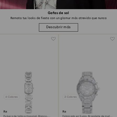
Gafas de sol
Remata tus looks de fiesta con un glamur más atrevido que nunca
Descubrir más
6 Colores
2 Colores
Reloj
Reloj Dextera lux
Pulsera de talla octogonal, Blanco,
Fabricado en Suiza, Brazalete de metal,