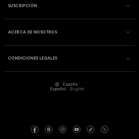
SUSCRIPCIÓN
Estado del pedido
Colección de relojes Dextera Octagon
Registrarse
Saldo de la tarjeta regalo
ACERCA DE NOSOTROS
Colección de relojes Imber Bangle
Swarovski Club
Envío
Acerca de Swarovski
Colección de relojes Imber Oval
Swarovski Crystal Society (SCS)
Cambios y devoluciones
CONDICIONES LEGALES
Trabaja con nosotros
Colección de relojes Matrix Octagon
Estado de la reparación
Condiciones De Uso
Alumni Community
Colección de relojes Matrix Tennis
España
Contacto
Terminos & Condiciones
Español
English
Para profesionales
Colección de relojes de cristal Imber
Guía de tamaños
Política De Privacidad
Mapa Web
Colección de relojes inspirada en Millenia
Buscador de tiendas
Pie De Imprenta
Swarovski Created Diamonds
Reserva una cita
Colección de relojes rígidos Sublima
Información sobre REACH
Kristallwelten