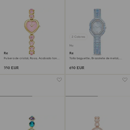
2 Colores
Nuevo
Reloj Idyllia Heart
Reloj Matrix octagon
Pulsera de cristal, Rosa, Acabado tono
Talla baguette, Brazalete de metal,
oro
Azul, Acero inoxidable
350 EUR
650 EUR