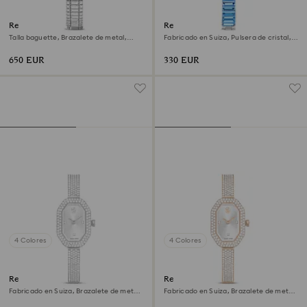
Reloj Matrix octagon
Reloj Matrix bangle
Talla baguette, Brazalete de metal,
Fabricado en Suiza, Pulsera de cristal,
Tono plateado, Acero inoxidable
Azul, Acero inoxidable
650 EUR
330 EUR
4 Colores
4 Colores
Reloj Dextera bangle
Reloj Dextera bangle
Fabricado en Suiza, Brazalete de metal,
Fabricado en Suiza, Brazalete de metal,
Tono plateado, Acero inoxidable
Tono dorado, Acabado tono oro