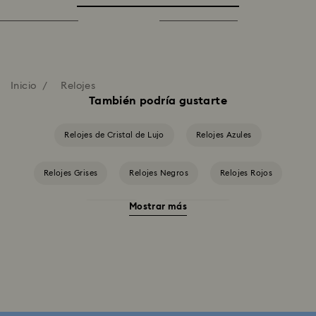
Inicio
Relojes
También podría gustarte
Relojes de Cristal de Lujo
Relojes Azules
Relojes Grises
Relojes Negros
Relojes Rojos
Mostrar más
Relojes beis
Relojes blancos
Relojes en Tono Plateado
Relojes rosas
Relojes verdes
Colección Cosmopolitan