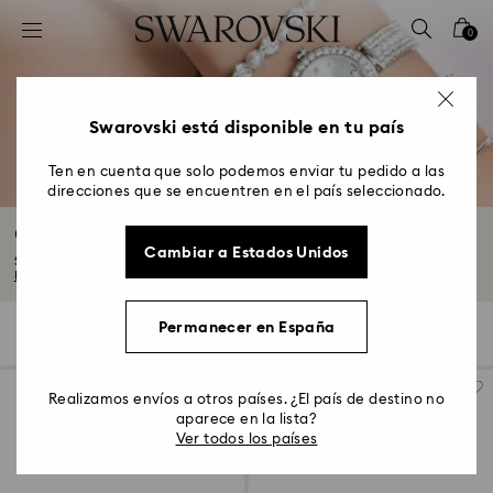
Accesskeys list
0
0 - Header
1 - Main content
2 - Footer
Swarovski está disponible en tu país
3 - Filter
Ten en cuenta que solo podemos enviar tu pedido a las
direcciones que se encuentren en el país seleccionado.
4 - Search results
Correa de reloj de cristal
Cambiar a Estados Unidos
Sumérgete en el brillo de las correas de cristal de Swarovski. Con esferas...
Leer más
Permanecer en España
32 resultados
Filtros
Ordenar
Filtros
Ordenar
Realizamos envíos a otros países. ¿El país de destino no
aparece en la lista?
Ver todos los países