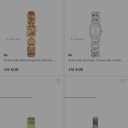
6 Colores
3 Colores
Reloj
Reloj Dextera chain
Pulsera de talla octogonal, Marrón,
Fabricado en Suiza, Pulsera de cristal,
Acabado tono oro champán
Blanco, Acabado tono oro champán
430 EUR
430 EUR