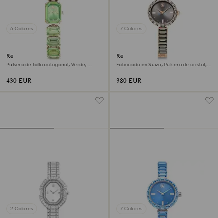
6 Colores
7 Colores
Reloj
Reloj Matrix bangle
Pulsera de talla octogonal, Verde,
Fabricado en Suiza, Pulsera de cristal,
Acabado tono oro champán
Gris, Acabado tono oro rosa
430 EUR
380 EUR
2 Colores
7 Colores