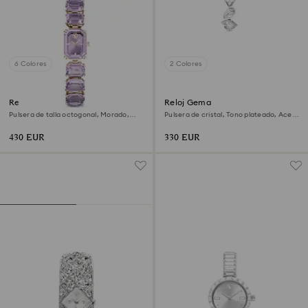
6 Colores
2 Colores
Reloj
Reloj Gema
Pulsera de talla octogonal, Morado,
Pulsera de cristal, Tono plateado, Acero
Acabado tono oro champán
inoxidable
430 EUR
330 EUR