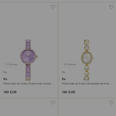
7 Colores
3 Colores
Nuevo
Nuevo
Reloj Matrix bangle
Reloj Imber oval
Fabricado en Suiza, Pulsera de cristal,
Fabricado en Suiza, Brazalete de metal,
Morado, Acabado tono oro champán
Tono dorado, Acabado tono oro
380 EUR
380 EUR