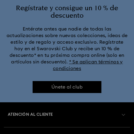
Colección Crystal Rock Oval
Regístrate y consigue un 10 % de
descuento
Colección Crystalline Bangle Watch
Entérate antes que nadie de todas las
actualizaciones sobre nuevas colecciones, ideas de
Colección Dextera Bangle
Colección Illumina
estilo y de regalo y acceso exclusivo. Regístrate
hoy en el Swarovski Club y recibe un 10 % de
Colección Matrix Bangle
descuento* en tu próxima compra online (solo en
artículos sin descuento).
* Se aplican términos y
condiciones
Colección Matrix Tennis Chrono Reloj
Colección Octea Chrono
Colección de Relojes Matrix
Únete al club
Colección de Relojes Matrix Pearl Bangle
ATENCIÓN AL CLIENTE
Colección de Relojes Sublima
Colección de relojes Attract
Información general del servicio al cliente
Colección de relojes Crystalline Aura