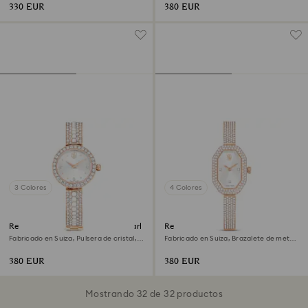
champán
330 EUR
380 EUR
3 Colores
4 Colores
Reloj con brazalete Matrix pearl
Reloj Dextera bangle
Fabricado en Suiza, Pulsera de cristal,
Fabricado en Suiza, Brazalete de metal,
Acabado tono oro rosa
Tono oro rosa, Acabado tono oro rosa
380 EUR
380 EUR
Mostrando 32 de 32 productos