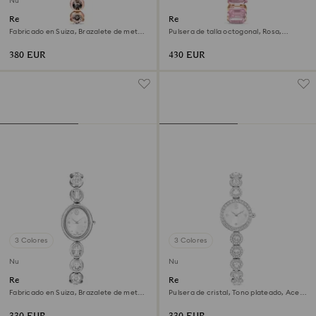
Nuevo
Reloj Imber oval
Reloj
Fabricado en Suiza, Brazalete de metal,
Pulsera de talla octogonal, Rosa,
Negro, Acabado tono oro rosa
Acabado tono oro rosa
380 EUR
430 EUR
3 Colores
3 Colores
Nuevo
Nuevo
Reloj Imber oval
Reloj Una Angelic
Fabricado en Suiza, Brazalete de metal,
Pulsera de cristal, Tono plateado, Acero
Tono plateado, Acero inoxidable
inoxidable