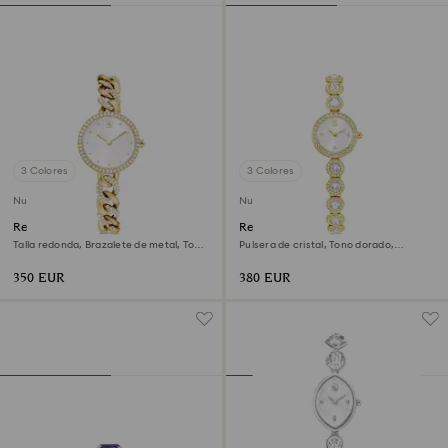
3 Colores
3 Colores
Nuevo
Nuevo
Reloj Cocktail round
Reloj Una Angelic
Talla redonda, Brazalete de metal, Tono
Pulsera de cristal, Tono dorado,
dorado, Acabado tono oro
Acabado tono oro
350 EUR
380 EUR