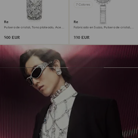
7 Colores
Reloj Curiosa bangle
Reloj Matrix bangle
Pulsera de cristal, Tono plateado, Acero
Fabricado en Suiza, Pulsera de cristal,
inoxidable
Blanco, Acero inoxidable
500 EUR
330 EUR