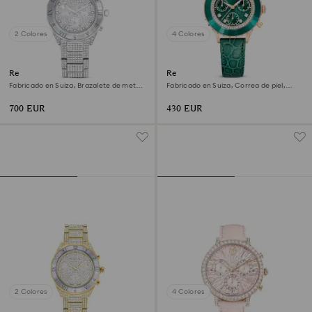
2 Colores
4 Colores
Reloj Dextera lux
Reloj Octea chrono
Fabricado en Suiza, Brazalete de metal,
Fabricado en Suiza, Correa de piel,
Tono plateado, Acero inoxidable
Verde, Acabado tono oro rosa
700 EUR
430 EUR
2 Colores
4 Colores