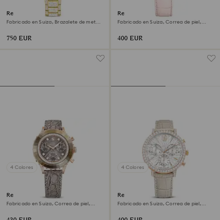
Reloj Dextera lux
Reloj Matrix tennis chrono
Fabricado en Suiza, Brazalete de metal,
Fabricado en Suiza, Correa de piel,
Tono dorado, Acabado tono oro
Rosa, Acabado tono oro rosa
750 EUR
400 EUR
4 Colores
4 Colores
Reloj Octea chrono
Reloj Matrix tennis chrono
Fabricado en Suiza, Correa de piel,
Fabricado en Suiza, Correa de piel,
Gris, Acabado tono oro rosa
Beige, Acabado tono oro rosa