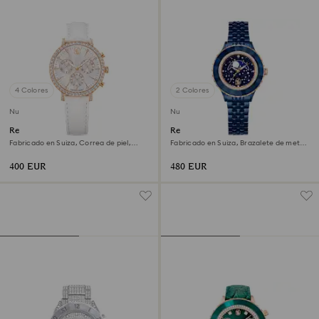
4 Colores
2 Colores
Nuevo
Nuevo
Reloj Matrix tennis chrono
Reloj Octea moon
Fabricado en Suiza, Correa de piel,
Fabricado en Suiza, Brazalete de metal,
Tono oro rosa, Acabado tono oro rosa
Azul, Acabado en azul
400 EUR
480 EUR