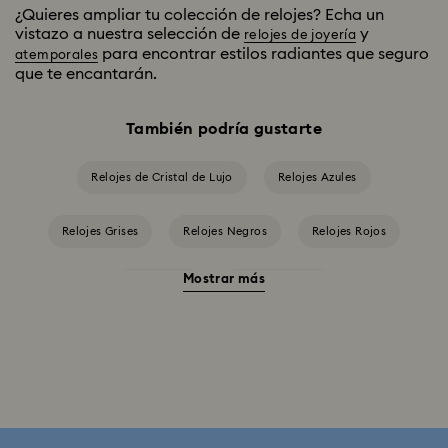
¿Quieres ampliar tu colección de relojes? Echa un
vistazo a nuestra selección de
y
relojes de joyería
para encontrar estilos radiantes que seguro
atemporales
que te encantarán.
También podría gustarte
Relojes de Cristal de Lujo
Relojes Azules
Relojes Grises
Relojes Negros
Relojes Rojos
Mostrar más
Relojes beis
Relojes blancos
Relojes en Tono Plateado
Relojes rosas
Relojes verdes
Colección Cosmopolitan
Colección Crystal Rock Oval