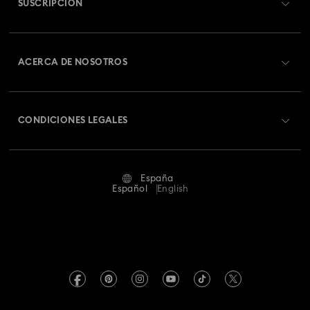
SUSCRIPCIÓN
Estado del pedido
Colección de relojes Dextera Octagon
Registrarse
Saldo de la tarjeta regalo
ACERCA DE NOSOTROS
Colección de relojes Imber Bangle
Swarovski Club
Envío
Acerca de Swarovski
Colección de relojes Imber Oval
Swarovski Crystal Society (SCS)
Cambios y devoluciones
CONDICIONES LEGALES
Trabaja con nosotros
Colección de relojes Matrix Octagon
Estado de la reparación
Condiciones De Uso
Alumni Community
Colección de relojes Matrix Tennis
España
Contacto
Terminos & Condiciones
Español
English
Para profesionales
Colección de relojes de cristal Imber
Guía de tamaños
Política De Privacidad
Mapa Web
Colección de relojes inspirada en Millenia
Buscador de tiendas
Pie De Imprenta
Swarovski Created Diamonds
Reserva una cita
Colección de relojes rígidos Sublima
Información sobre REACH
Kristallwelten