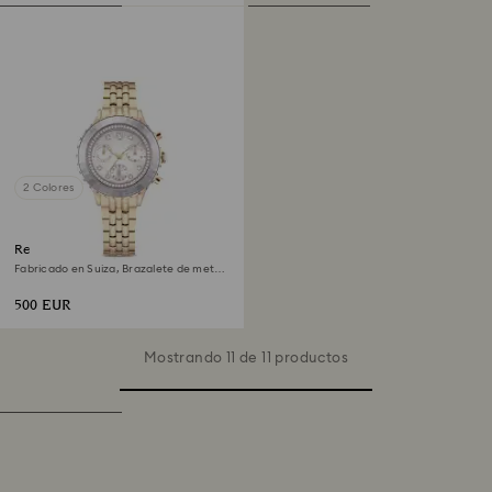
2 Colores
Reloj Octea chrono
Fabricado en Suiza, Brazalete de metal,
Tono dorado, Acabado tono oro
champán
500 EUR
Mostrando 11 de 11 productos