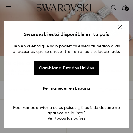
Accesskeys list
0
0 - Header
1 - Main content
2 - Footer
Swarovski está disponible en tu país
3 - Filter
Ten en cuenta que solo podemos enviar tu pedido a las
direcciones que se encuentren en el país seleccionado.
4 - Search results
Relojes cronógrafo
Cambiar a Estados Unidos
Nuestra colección de relojes con cronógrafo, que personifica la precisión
pulida...
Leer más
Permanecer en España
11 resultados
Filtros
Ordenar
Filtros
Ordenar
Realizamos envíos a otros países. ¿El país de destino no
aparece en la lista?
Ver todos los países