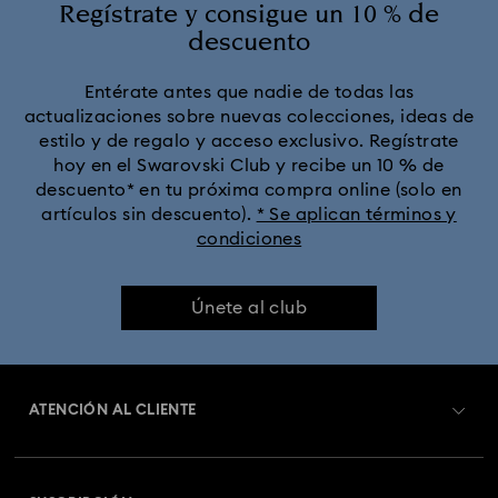
Regístrate y consigue un 10 % de
descuento
Colección Crystalline Bangle Watch
Entérate antes que nadie de todas las
actualizaciones sobre nuevas colecciones, ideas de
Colección Dextera Bangle
Colección Illumina
estilo y de regalo y acceso exclusivo. Regístrate
hoy en el Swarovski Club y recibe un 10 % de
Colección Matrix Bangle
descuento* en tu próxima compra online (solo en
artículos sin descuento).
* Se aplican términos y
condiciones
Colección Matrix Tennis Chrono Reloj
Colección Octea Chrono
Colección de Relojes Matrix
Únete al club
Colección de Relojes Matrix Pearl Bangle
ATENCIÓN AL CLIENTE
Colección de Relojes Sublima
Colección de relojes Attract
Información general del servicio al cliente
Colección de relojes Crystalline Aura