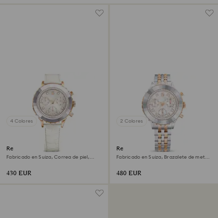
4 Colores
2 Colores
Reloj Octea chrono
Reloj Octea chrono
Fabricado en Suiza, Correa de piel,
Fabricado en Suiza, Brazalete de metal,
Blanco, Acabado tono oro rosa
Tono oro rosa, Combinación de
acabados metálicos
430 EUR
480 EUR