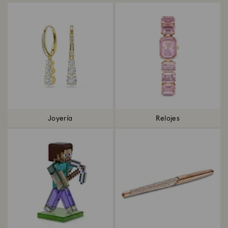
Joyería
Relojes