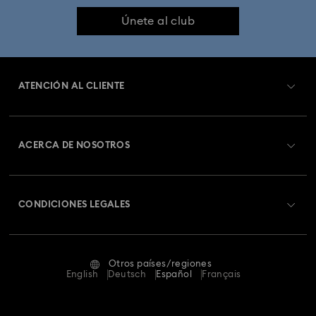
Únete al club
ATENCIÓN AL CLIENTE
Información general del servicio al cliente
ACERCA DE NOSOTROS
Saldo de la tarjeta regalo
Acerca de Swarovski
Estado de la reparación
CONDICIONES LEGALES
Trabaja con nosotros
Contacto
Condiciones De Uso
Alumni Community
Guía de tamaños
Otros países/regiones
Terminos & Condiciones
English
Deutsch
Español
Français
Para profesionales
Buscador de tiendas
Política De Privacidad