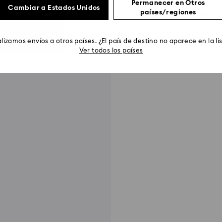
Elige entre deliciosas frutas
Permanecer en Otros
Cambiar a Estados Unidos
países/regiones
para darle una chispa de aleg
lizamos envíos a otros países. ¿El país de destino no aparece en la li
Ver todos los países
o de 18 quilates