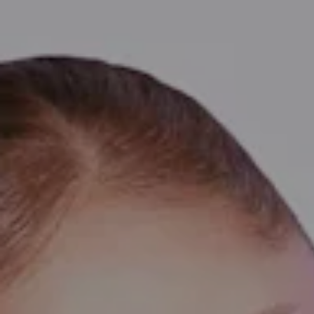
Agotado
Charm Idyllia
Trébol, Verde, Acabado en oro de 18 q