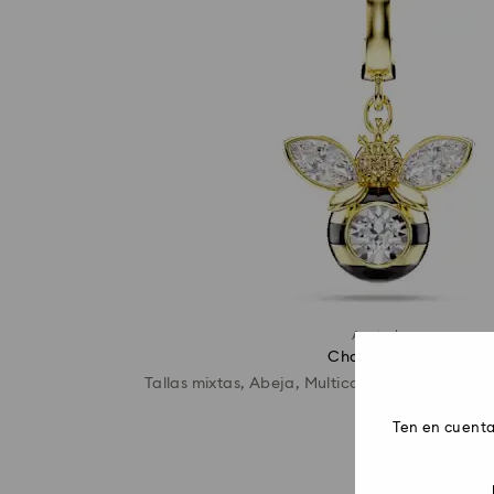
Agotado
Charm Idyllia
Tallas mixtas, Abeja, Multicolor, Acabado en o
Ten en cuenta