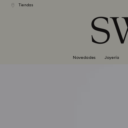
Tiendas
Accesskeys list
0 - Header
1 - Main content
2 - Footer
Novedades
Joyería