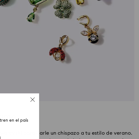
time
ren en el país
warovski para darle un chispazo a tu estilo de verano.