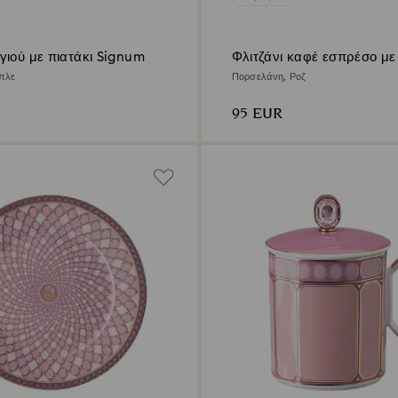
γιού με πιατάκι Signum
Φλιτζάνι καφέ εσπρέσο με 
Signum
πλε
Πορσελάνη, Ροζ
95 EUR