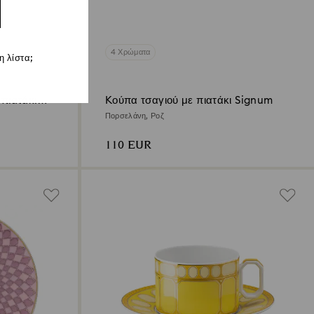
4 Χρώματα
 λίστα;
πιατάκι
Kούπα τσαγιού με πιατάκι Signum
Πορσελάνη, Ροζ
110 EUR