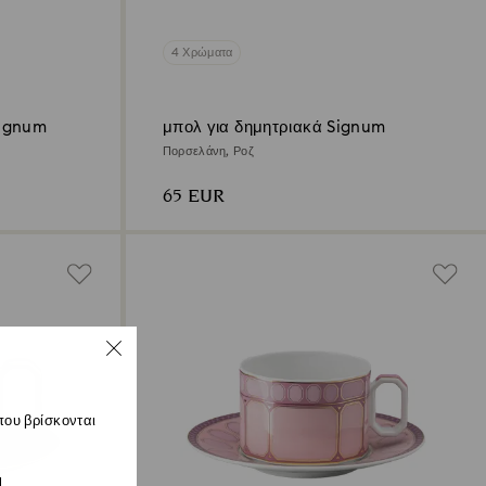
4 Χρώματα
Signum
μπολ για δημητριακά Signum
Πορσελάνη, Ροζ
65 EUR
που βρίσκονται