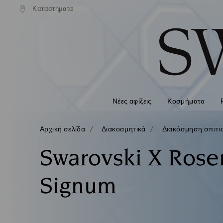
ονική αποστολή άνω των 99 EUR
Καταστήματα
Δωρεάν κανονική αποστολή άνω 
Accesskeys list
0 - Επικεφαλίδα
1 - Βασικό περιεχόμενο
2 - Υποσέλιδο
3 - Φίλτρο
4 - Αποτελέσματα αναζήτησης
Νέες αφίξεις
Κοσμήματα
Αρχική σελίδα
Διακοσμητικά
Διακόσμηση σπιτι
Swarovski X Rose
Signum