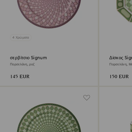
4 Χρώματα
σερβίτσιο Signum
Δίσκος Si
Πορσελάνη, ροζ
Πορσελάνη, Μι
145 EUR
150 EUR