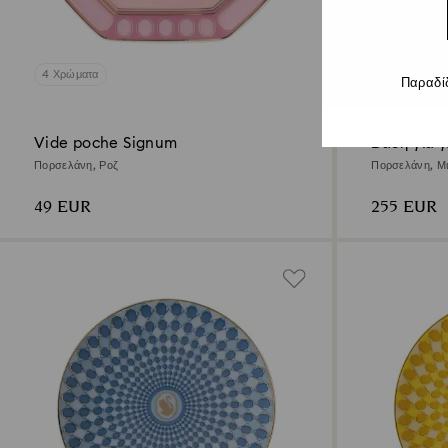
4 Χρώματα
2 Χρώματα
Παραδί
Vide poche Signum
Βάση για 
Πορσελάνη, Ροζ
Πορσελάνη, Μι
49 EUR
255 EUR