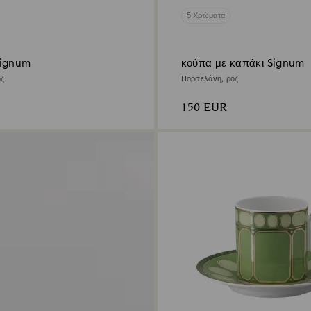
5 Χρώματα
Signum
κούπα με καπάκι Signum
οζ
Πορσελάνη, ροζ
150 EUR