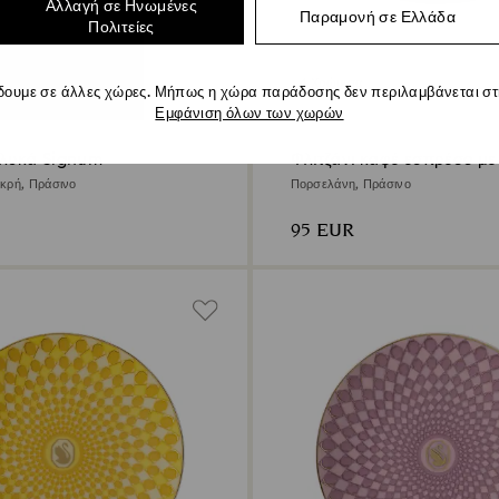
Αλλαγή σε Ηνωμένες
Παραμονή σε Ελλάδα
Πολιτείες
4 Χρώματα
δουμε σε άλλες χώρες. Μήπως η χώρα παράδοσης δεν περιλαμβάνεται στη
Εμφάνιση όλων των χωρών
γλυκά Signum
Φλιτζάνι καφέ εσπρέσο με 
Signum
κρή, Πράσινο
Πορσελάνη, Πράσινο
95 EUR