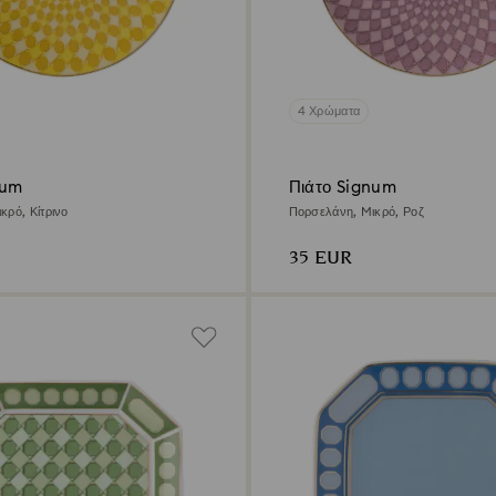
4 Χρώματα
num
Πιάτο Signum
κρό, Κίτρινο
Πορσελάνη, Mικρό, Ροζ
35 EUR