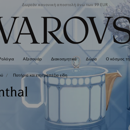
των 99 EUR
Δωρεάν κανονική αποστολή άνω των 99 EUR
Δωρεάν κα
Ρολόγια
Αξεσουάρ
Διακοσμητικά
Δώρα
Ο κόσμος τη
ού
Ποτήρια και επιτραπέζια είδη
nthal