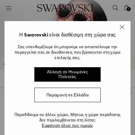
Accesskeys list
0
0 - Επικεφαλίδα
1 - Βασικό περιεχόμενο
2 - Υποσέλιδο
Η Swarovski είναι διαθέσιμη στη χώρα σας
3 - Φίλτρο
Σας υπενθυμίζουμε ότι μπορούμε να αποστείλουμε την
παραγγελία σας σε διευθύνσεις που βρίσκονται στη χώρα
4 - Αποτελέσματα αναζήτησης
επιλογής σας.
Outlet για γυαλιά ηλίου
Αλλαγή σε Ηνωμένες
Πολιτείες
44 Results
Φίλτρα
Ταξινόμηση κατά
Φίλτρα
Ταξινόμηση
κατά
Παραμονή σε Ελλάδα
Παραδίδουμε σε άλλες χώρες. Μήπως η χώρα παράδοσης
δεν περιλαμβάνεται στη λίστα;
Εμφάνιση όλων των χωρών