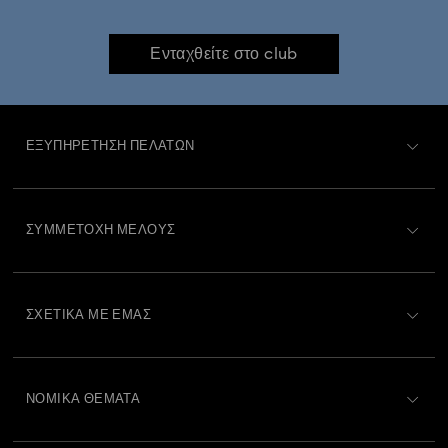
Ενταχθείτε στο club
ΕΞΥΠΗΡΈΤΗΣΗ ΠΕΛΑΤΏΝ
Περιγραφή Εξυπηρέτησης Πελατών
ΣΥΜΜΕΤΟΧΉ ΜΈΛΟΥΣ
Κατάσταση παραγγελίας
Εγγραφή
Υπόλοιπο Δωροκάρτας
ΣΧΕΤΙΚΆ ΜΕ ΕΜΆΣ
Swarovski Club
Αποστολή
Σχετικά με τη Swarovski
Swarovski Crystal Society (SCS)
Επιστροφές και Αλλαγές
ΝΟΜΙΚΆ ΘΈΜΑΤΑ
Θέσεις εργασίας και σταδιοδρομία
Κατάσταση επισκευής