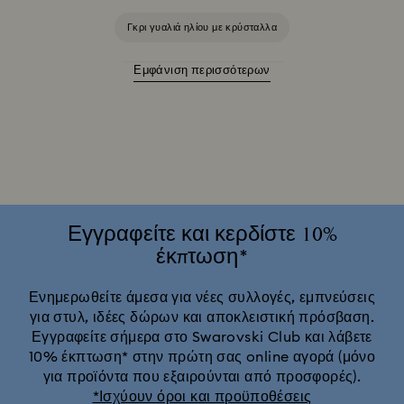
Γκρι γυαλιά ηλίου με κρύσταλλα
Εμφάνιση περισσότερων
Καφέ & Ταρταρούγα Γυαλιά Ηλίου
Μαύρα γυαλιά ηλίου με κρύσταλλα
Μοβ γυαλιά ηλίου με κρύσταλλα
Μπλε γυαλιά ηλίου με κρύσταλλα
Εγγραφείτε και κερδίστε 10%
έκπτωση*
Πράσινα γυαλιά ηλίου με κρύσταλλα
Ενημερωθείτε άμεσα για νέες συλλογές, εμπνεύσεις
για στυλ, ιδέες δώρων και αποκλειστική πρόσβαση.
Ροζ γυαλιά ηλίου με κρύσταλλα
Εγγραφείτε σήμερα στο Swarovski Club και λάβετε
10% έκπτωση* στην πρώτη σας online αγορά (μόνο
Χρυσά γυαλιά ηλίου με κρύσταλλα
για προϊόντα που εξαιρούνται από προσφορές).
*Ισχύουν όροι και προϋποθέσεις