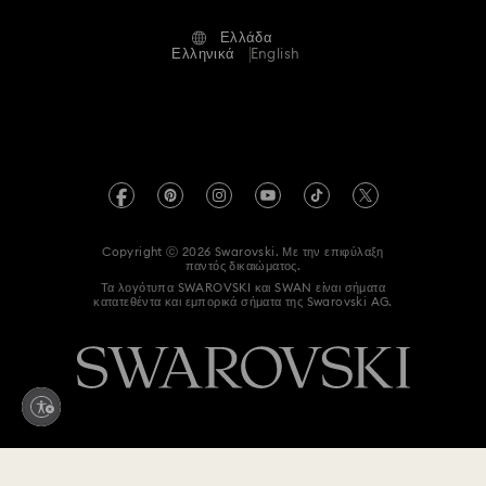
Όροι Χρήσης
Alumni Community
Ελλάδα
Επικοινωνία
Όροι και προϋποθέσεις
Ελληνικά
English
Για Επαγγελματίες
Οδηγός μεγεθών
Πολιτική Απορρήτου
Χάρτης ιστότοπου
Αναζήτηση καταστημάτων
Στοιχεία έκδοσης
Swarovski Created Diamonds
Πληροφορίες για τον κανονισμό REACH
Kristallwelten
Copyright ⓒ 2026 Swarovski. Με την επιφύλαξη
Accessibility statement
παντός δικαιώματος.
Code of Conduct & Policies
Τα λογότυπα SWAROVSKI και SWAN είναι σήματα
κατατεθέντα και εμπορικά σήματα της Swarovski AG.
Δήλωση συγκατάθεσης για την προστασία δεδομένων
Πατήστε εδώ για υπαναχώρηση