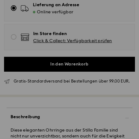
Lieferung an Adresse
Online verfügbar
Im Store finden
Click & Collect: Verfügbarkeit prüfen
In den Warenkorb
Standardversand - GLS
Gratis-Standardversand bei Bestellungen über 99.00 EUR.
Bestellungen, die montags bis freitags bis spätestens
10:00 Uhr MEZ eingehen, werden am gleichen
Werktag bearbeitet und versendet.
Lieferzeit bei Standardversand: 2 Werktag nach
Bearbeitung und Versand
Beschreibung
Standard Versandkosten: EUR 6.95
Kostenloser Standardversand bei einem Einkauf über:
Diese eleganten Ohrringe aus der Stilla Familie sind
EUR 99
nicht nur unverzichtbar, sondern auch für die Ewigkeit