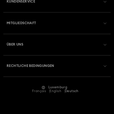
KUNDENSERVICE
Übersicht zum Kundenservice
MITGLIEDSCHAFT
Auftragsstatus
Registrieren
Geschenkkarten-Guthaben
ÜBER UNS
Swarovski Club
Versand
Über Swarovski
Swarovski Crystal Society (SCS)
Retouren und Umtausch
RECHTLICHE BEDINGUNGEN
Stellen & Karriere
Reparaturstatus
Nutzungsbedingungen
Alumni Community
Luxemburg
Kontakt
AGB
Français
English
Deutsch
Für Geschäftskunden
Größe berechnen
Datenschutz
Sitemap
Store-Finder