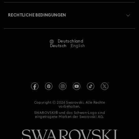
Über Swarovski
Swarovski Crystal Society (SCS)
Retouren und Umtausch
RECHTLICHE BEDINGUNGEN
Stellen & Karriere
Reparaturstatus
Nutzungsbedingungen
Alumni Community
Deutschland
Kontakt
AGB
Deutsch
English
Für Geschäftskunden
Größe berechnen
Datenschutz
Sitemap
Store-Finder
Impressum
Swarovski Created Diamonds
Termin buchen
REACH-Informationen
Kristallwelten
Copyright ⓒ 2026 Swarovski. Alle Rechte
Erklärung zur Barrierefreiheit
vorbehalten.
Code of Conduct & Policies
SWAROVSKI® und das Schwan-Logo sind
eingetragene Marken der Swarovski AG.
Einwilligungserklärung zum Datenschutz
Vertrag widerrufen