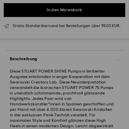
In den Warenkorb
Gratis-Standardversand bei Bestellungen über 99.00 EUR.
Beschreibung
Standardversand - GLS
Diese STUART POWER SHINE Pumps in limitierter
Ausgabe entstanden in enger Kooperation mit dem
Swarovski Creators Lab. Diese Neuinterpretation
Bestellungen, die montags bis freitags bis spätestens
verwandelt die ikonischen STUART POWER 75 Pumps
10:00 Uhr MEZ eingehen, werden am gleichen
in unendlich schimmernde, prachtvoll glänzende
Werktag bearbeitet und versendet.
Highlights. Jedes Paar wird von
Lieferzeit bei Standardversand: 1-2 Werktag nach
Handwerkskünstler*innen in Spanien geschaffen und
Bearbeitung und Versand
per Hand mit über 6.000 klaren Swarovski Kristallen
Standard Versandkosten: EUR 6.95
in der exklusiven Pavé-Technik veredelt. Für
Kostenloser Standardversand bei einem Einkauf über:
maximalen Style und Komfort glänzen diese High
EUR 99
Heels in einem modernen Design. Leicht abgewinkelt