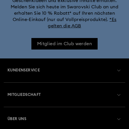
Geschenkideen und exklusive Inhalte erhalten.
Melden Sie sich heute im Swarovski Club an und
erhalten Sie 10 % Rabatt* auf Ihren nächsten
Online-Einkauf (nur auf Vollpreisprodukte).
*Es
gelten die AGB
Mitglied im Club werden
KUNDENSERVICE
Übersicht zum Kundenservice
MITGLIEDSCHAFT
Auftragsstatus
Registrieren
Geschenkkarten-Guthaben
ÜBER UNS
Swarovski Club
Versand