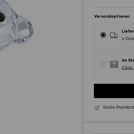
Versandoptionen
Liefe
Onl
Im St
Click
Standardversand 
Gratis-Standard
Bestellungen, die 
eingehen, werden 
Lieferzeit bei St