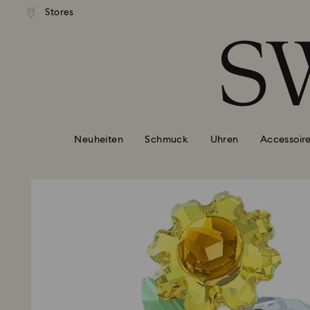
ser Standardversand ab 99 EUR
Kostenloser Standardversand 
Stores
Liste Tastaturkürzel
0 - Header
1 - Hauptinhalt
2 - Footer
Neuheiten
Schmuck
Uhren
Accessoir