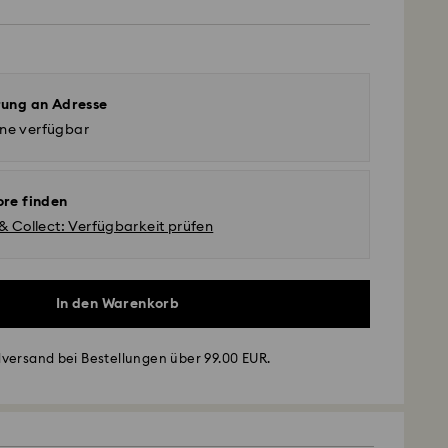
rung an Adresse
ine verfügbar
ore finden
 & Collect: Verfügbarkeit prüfen
In den Warenkorb
- GLS
versand bei Bestellungen über 99.00 EUR.
montags bis freitags bis spätestens 10:00 Uhr MEZ
am gleichen Werktag bearbeitet und versendet.
andardversand: 2-3 Arbeitstage nach Bearbeitung