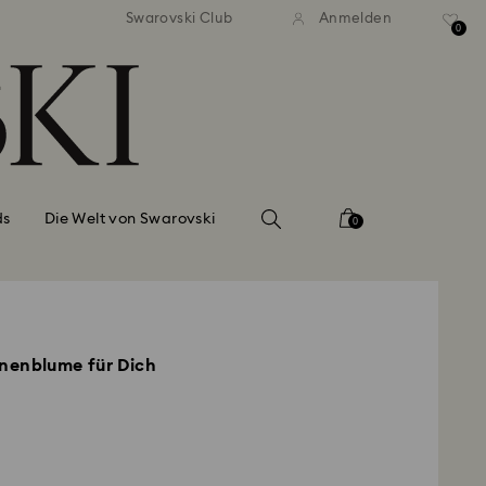
ser Standardversand ab 99 EUR
Kostenloser Standardversand 
Swarovski Club
Anmelden
0
ds
Die Welt von Swarovski
0
nnenblume für Dich