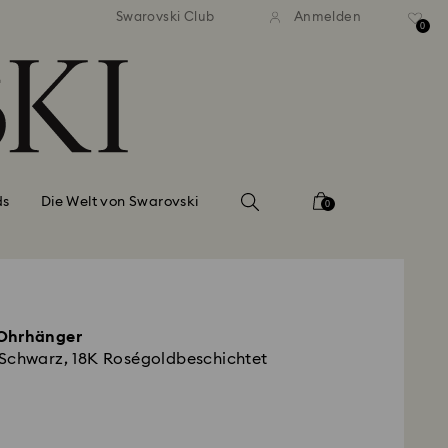
ser Standardversand ab 99 EUR
Kostenloser Standardversand 
Swarovski Club
Anmelden
0
ds
Die Welt von Swarovski
0
-Ohrhänger
Schwarz, 18K Roségoldbeschichtet