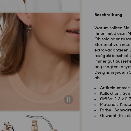
Standardversand 
Beschreibung
Bestellungen, die 
eingehen, werden 
Warum sollten Sie 
Lieferzeit bei St
Ihnen mit diesen M
und Versand
Ob solo oder zus
Standard Versand
Sternmotiven in s
Kostenloser Stand
extravaganteren L
roségoldbeschichte
immer gut aussehe
Expressversand -
angesagten, asymm
Designs in jedem O
ab.
Bestellungen, die 
Swarovski Kristall
eingehen, werden 
Artikelnummer:
Achtsamkeit erfor
Lieferzeit bei Ex
Kollektion: Sy
behandeln ist. Um 
Versand
Größe: 2.3 x 0.
beachten Sie bitte
Express Versandko
Material: Krist
Farbe: Schwar
Schmuck & Uhren:
Gewicht (Einzel
Postfächer, APO- 
Bewahren Sie Ihre
Bis zum Eingang d
weichen Samtbeute
von Swarovski.
Gelegentliches Po