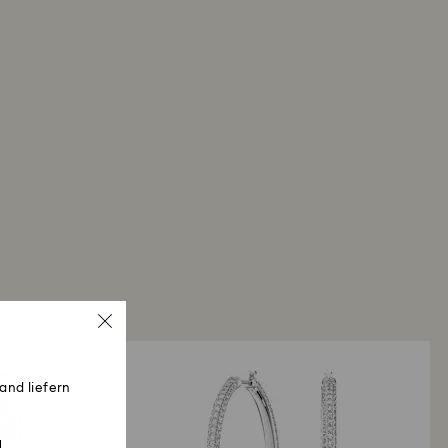
r einen Swarovski Store:Die Erstattung erfolgt
liche Zahlungsmethode und es kann bis zu 3–7
is die Gutschrift erfolgt.
and liefern