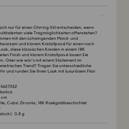
- GLS
montags bis freitags bis spätestens 10:00 Uhr MEZ
am gleichen Werktag bearbeitet und versendet.
sich nur für einen Ohrring-Stil entscheiden, wenn
andardversand: 2-3 Arbeitstage nach Bearbeitung
ultitalenten viele Tragmöglichkeiten offenstehen?
ammen mit den schwingenden Mond- und
kosten: EUR 6.95
chwarzem und klarem Kristallpavé für einen noch
ardversand bei einem Einkauf über: EUR 99
ook, diese klassischen Kreolen in einem 18K
ten Finish und klarem Kristallpavé lassen Sie
n. Oder wie wär’s mit einem Statement im
FedEx
etrischen Trend? Tragen Sie unterschiedliche
hr und runden Sie Ihren Look mit luxuriösem Flair
montags bis freitags bis spätestens 14:30 Uhr MEZ
 ist ein empfindliches Material, das besondere
am gleichen Werktag bearbeitet und versendet.
 5627352
dert und gemäß den folgenden Pflegehinweisen zu
pressversand: 1-2 Werktage nach Bearbeitung und
mbolica
Ihr Swarovski Produkt lange schön zu halten,
7 cm
 Folgendes:
sten: EUR 17.50
alle, Cubic Zirconia, 18K Roségoldbeschichtet
z
stück): 0.8 g
und FPO-Adressen können nicht beliefert werden.
n Schmuck in der Originalverpackung oder einem
er Abschlusszahlung bleiben die Artikel Eigentum
l auf, um Kratzer zu vermeiden.
lieren mit einem weichen Tuch erhält den