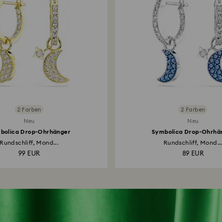
2 Farben
2 Farben
Neu
Neu
bolica Drop-Ohrhänger
Symbolica Drop-Ohrhä
Rundschliff, Mond...
Rundschliff, Mond..
99 EUR
89 EUR