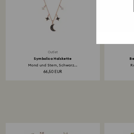
Outlet
Symbolica Halskette
Be
Mond und Stern, Schwarz...
Ru
66,50 EUR