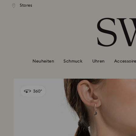
ser Standardversand ab 99 EUR
Kostenloser Standardversand 
Stores
Liste Tastaturkürzel
0 - Header
1 - Hauptinhalt
2 - Footer
Neuheiten
Schmuck
Uhren
Accessoir