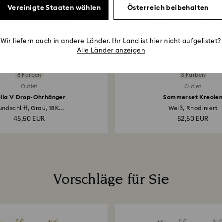
Vereinigte Staaten wählen
Österreich beibehalten
Wir liefern auch in andere Länder. Ihr Land ist hier nicht aufgelistet?
Alle Länder anzeigen
8 Farben
3 Farben
Outlet
Outlet
lla V Drop-Ohrhänger
Sommerset Kreole
ndschliff, Grau, 18K...
Weiß, Rhodiniert
45,50 EUR
52,50 EUR
Vorschläge für Sie