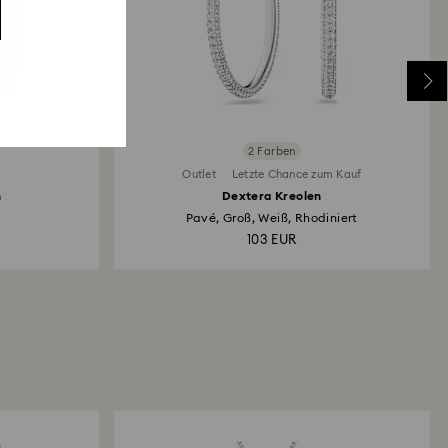
2 Farben
Outlet
Letzte Chance zum Kauf
n
Dextera Kreolen
Pavé, Groß, Weiß, Rhodiniert
103 EUR